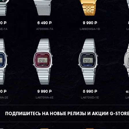
90
P
6 490
P
9 990
P
WE-1A
A700WM-7A
LA680WGA-1B
L
90
P
9 990
P
8 990
P
о
WA-2E
LA670WA-4E
LA670WD-1E
L
ПОДПИШИТЕСЬ НА НОВЫЕ РЕЛИЗЫ И АКЦИИ G-STOR