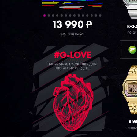
39 990
P
ожи
AQ-24
GW-B5600BC-1B
#G-LOVE
ПРОМО-КОД НА СКИДКУ ДЛЯ
ЛЮБЯЩИХ СЕРДЕЦ
9 9
LA680