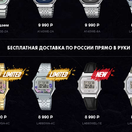
даем
9 990
P
9 990
P
0E-2A
A140WE-2A
A140WE-8A
L
БЕСПЛАТНАЯ ДОСТАВКА ПО РОССИИ ПРЯМО В РУКИ
90
P
8 990
P
8 990
P
WGA-4C
LA680WA-4C
LA680WEL-1E
LA