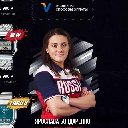
РАЗЛИЧНЫЕ
6 990
P
СПОСОБЫ ОПЛАТЫ
158WEA-1E
9 990
P
L-100WE-1A