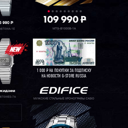
109 990
P
8 990
P
MTG-B1000B-1A
A670WA-1E
1 000
Р
НА ПОКУПКИ ЗА ПОДПИСКУ
НА НОВОСТИ G-STORE RUSSIA
жидаем
A670WES-7A
МУЖСКИЕ СТАЛЬНЫЕ ХРОНОГРАФЫ CASIO
E