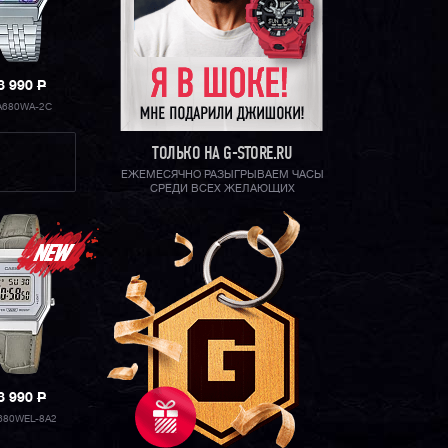
8 990
P
A680WA-2C
ТОЛЬКО НА G-STORE.RU
ЕЖЕМЕСЯЧНО РАЗЫГРЫВАЕМ ЧАСЫ
СРЕДИ ВСЕХ ЖЕЛАЮЩИХ
8 990
P
680WEL-8A2