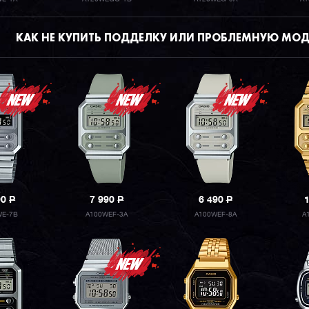
КАК НЕ КУПИТЬ ПОДДЕЛКУ ИЛИ ПРОБЛЕМНУЮ МОД
90
P
7 990
P
6 490
P
WE-7B
A100WEF-3A
A100WEF-8A
A