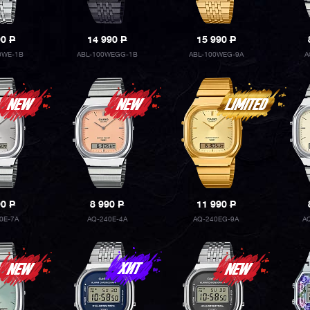
90
P
14 990
P
15 990
P
0WE-1B
ABL-100WEGG-1B
ABL-100WEG-9A
A
90
P
8 990
P
11 990
P
0E-7A
AQ-240E-4A
AQ-240EG-9A
A