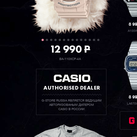
8 9
A100
12 990
P
BA-110XCP-4A
AUTHORISED DEALER
8 9
G-STORE RUSSIA ЯВЛЯЕТСЯ ВЕДУЩИМ
LA670
АВТОРИЗОВАНЫМ ДИЛЕРОМ
CASIO В РОССИИ