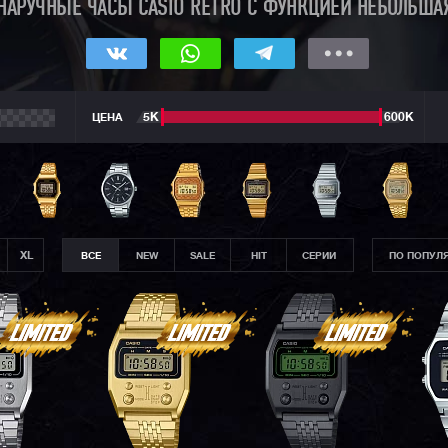
НАРУЧНЫЕ ЧАСЫ CASIO RETRO С ФУНКЦИЕЙ НЕБОЛЬША
ЦЕНА
5К
600К
XL
ВСЕ
NEW
SALE
HIT
СЕРИИ
ПО ПОПУЛ