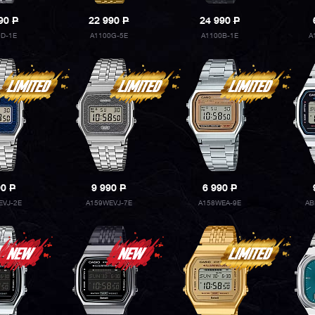
990
P
22 990
P
24 990
P
0D-1E
A1100G-5E
A1100B-1E
A
90
P
9 990
P
6 990
P
EVJ-2E
A159WEVJ-7E
A158WEA-9E
AB