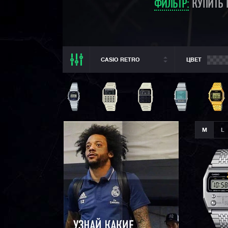
ФИЛЬТР:
КУПИТЬ 
CASIO RETRO
ЦВЕТ
ВСЕ РАЗДЕЛЫ
ВСЕ CASIO
CASIO G-SHOCK
CASIO BABY-G
M
L
CASIO PRO TREK
CASIO EDIFICE
CITIZEN
SEIKO
ORIENT