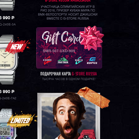
8 990
P
Q-240E-3A
ПОДАРОЧНАЯ КАРТА
G-STORE RUSSIA
ТЫСЯЧА ЧАСОВ В ОДНОМ ПОДАРКЕ!
8 990
P
Q-240E-7A2