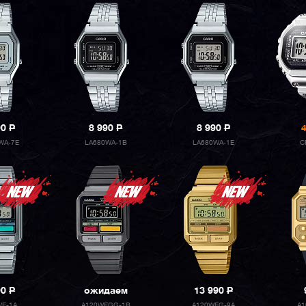
90
P
8 990
P
8 990
P
WA-7E
LA680WA-1B
LA680WA-1E
C
90
P
ожидаем
13 990
P
WE-1A
A120WEGG-1B
A120WEG-9A
A1