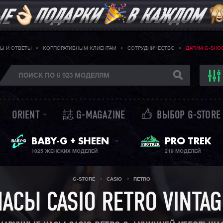
Ы И ОТВЕТЫ
КОРПОРАТИВНЫМ КЛИЕНТАМ
СОТРУДНИЧЕСТВО
ДАРИМ G-SHO
ORIENT
誌 G-MAGAZINE
ВЫБОР G-STORE
ЖЕНСКИЕ ЧАСЫ
PRO TREK
BABY-G + SHEEN
1025 ЖЕНСКИХ МОДЕЛЕЙ
219 МОДЕЛЕЙ
G-STORE
CASIO
RETRO
ЧАСЫ CASIO RETRO VINTAG