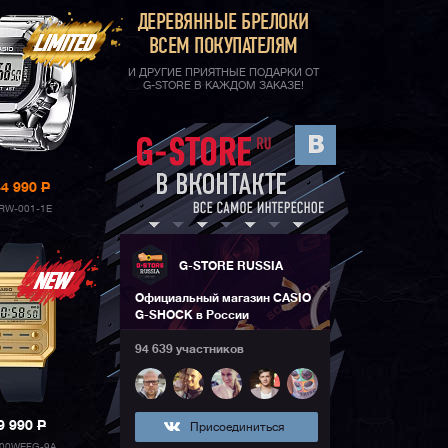
ДЕРЕВЯННЫЕ БРЕЛОКИ
ВСЕМ ПОКУПАТЕЛЯМ
И ДРУГИЕ ПРИЯТНЫЕ ПОДАРКИ ОТ
G-STORE В КАЖДОМ ЗАКАЗЕ!
44 990
P
RW-001-1E
G-STORE RUSSIA
Официальный магазин CASIO
G-SHOCK в России
94 639 участников
9 990
P
Присоединиться
00WEFG-9A