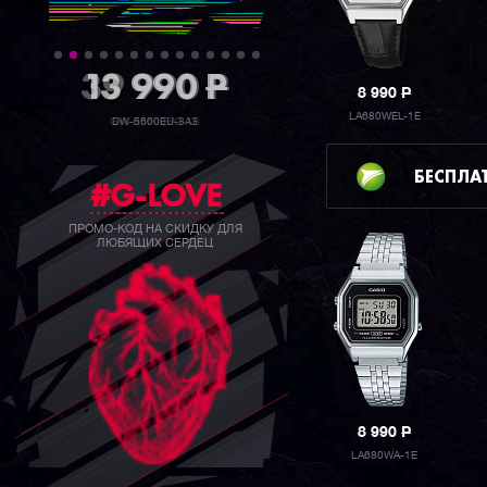
39 990
P
8 990
P
LA680WEL-1E
GW-B5600BC-1B
БЕСПЛА
#G-LOVE
ПРОМО-КОД НА СКИДКУ ДЛЯ
ЛЮБЯЩИХ СЕРДЕЦ
8 990
P
LA680WA-1E