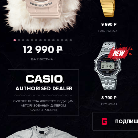
9 990
P
LA670WGA-1E
12 990
P
BA-110XCP-4A
AUTHORISED DEALER
8 790
P
G-STORE RUSSIA ЯВЛЯЕТСЯ ВЕДУЩИМ
A171WE-1A
АВТОРИЗОВАНЫМ ДИЛЕРОМ
CASIO В РОССИИ
ПОДПИШИ