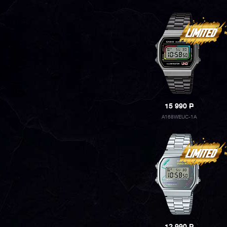
15 990
P
A168WEUC-1A