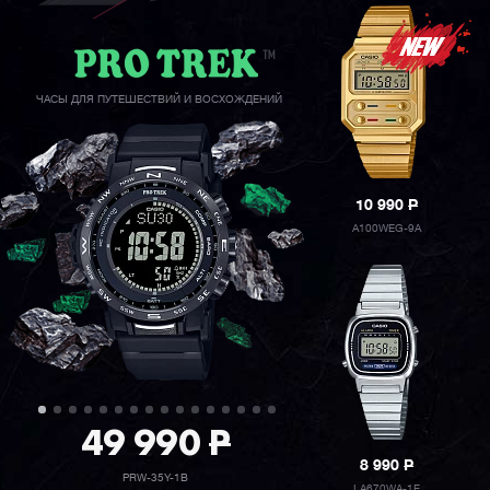
ЧАСЫ ДЛЯ ПУТЕШЕСТВИЙ И ВОСХОЖДЕНИЙ
10 990
P
A100WEG-9A
49 990
P
8 990
P
PRW-35Y-1B
LA670WA-1E