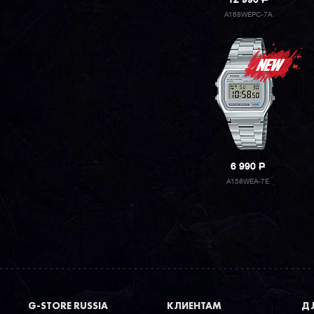
12 990
P
A168WEPC-7A
6 990
P
A158WEA-7E
G-STORE RUSSIA
КЛИЕНТАМ
ДЛ