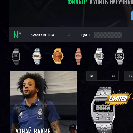
ФИЛЬТР:
КУПИТЬ НАРУЧНЫЕ
CASIO RETRO
ЦВЕТ
ВСЕ РАЗДЕЛЫ
ВСЕ CASIO
CASIO G-SHOCK
CASIO BABY-G
M
L
XL
В
CASIO PRO TREK
CASIO EDIFICE
CITIZEN
SEIKO
ORIENT