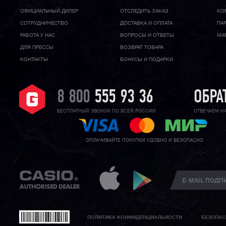
ОФИЦИАЛЬНЫЙ ДИЛЕР
ОТСЛЕДИТЬ ЗАКАЗ
КО
CОТРУДНИЧЕСТВО
ДОСТАВКА И ОПЛАТА
ПА
РАБОТА У НАС
ВОПРОСЫ И ОТВЕТЫ
МА
ДЛЯ ПРЕССЫ
ВОЗВРАТ ТОВАРА
КОНТАКТЫ
БОНУСЫ И ПОДАРКИ
8 800
555 93 36
ОБРА
БЕСПЛАТНЫЙ ЗВОНОК ПО ВСЕЙ РОССИИ
ОТВЕЧАЕМ Н
ОПЛАЧИВАЙТЕ ПОКУПКИ УДОБНО И БЕЗОПАСНО
ПОЛИТИКА КОНФИДЕНЦИАЛЬНОСТИ
БЕЗОПАС