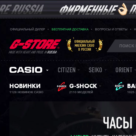
ОФИЦИАЛЬНЫЙ ДИЛЕР
БЕСПЛАТНАЯ ДОСТАВКА
ВОПРОСЫ И ОТВЕТЫ
ОФИЦИАЛЬНЫЙ
МАГАЗИН CASIO
В РОССИИ
MADE WITH HEART AND PRIDE IN
RUSSIA
CITIZEN
SEIKO
ORIENT
НОВИНКИ
G-SHOCK
ЖЕ
BA
1128 НОВИНОК CASIO
2110 МОДЕЛЕЙ
1025
ЧАСЫ 