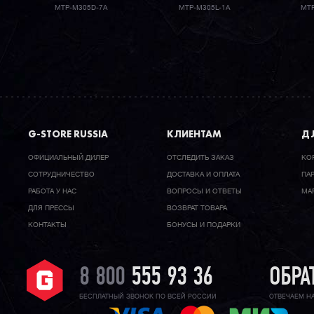
MTP-M305D-7A
MTP-M305L-1A
MTP
G-STORE RUSSIA
КЛИЕНТАМ
ДЛ
ОФИЦИАЛЬНЫЙ ДИЛЕР
ОТСЛЕДИТЬ ЗАКАЗ
КО
CОТРУДНИЧЕСТВО
ДОСТАВКА И ОПЛАТА
ПА
РАБОТА У НАС
ВОПРОСЫ И ОТВЕТЫ
МА
ДЛЯ ПРЕССЫ
ВОЗВРАТ ТОВАРА
КОНТАКТЫ
БОНУСЫ И ПОДАРКИ
8 800
555 93 36
ОБРА
БЕСПЛАТНЫЙ ЗВОНОК ПО ВСЕЙ РОССИИ
ОТВЕЧАЕМ Н