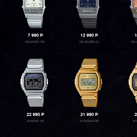
7 990
P
12 990
P
1
AQ-800E-7A2
AQ-800EB-2A
AQ-
22 990
P
21 990
P
2
A1000M-1B
A1000MG-9E
A1