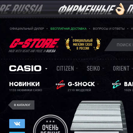
ОФИЦИАЛЬНЫЙ ДИЛЕР
БЕСПЛАТНАЯ ДОСТАВКА
ВОПРОСЫ И ОТВЕТЫ
ОФИЦИАЛЬНЫЙ
МАГАЗИН CASIO
В РОССИИ
MADE WITH HEART AND PRIDE IN
RUSSIA
CITIZEN
SEIKO
ORIENT
НОВИНКИ
G-SHOCK
ЖЕ
BA
1133 НОВИНКИ CASIO
2110 МОДЕЛЕЙ
1029
В КАТАЛОГ