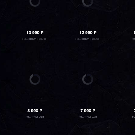
13 990
P
12 990
P
CA-500WEGG-1B
CA-500WEGG-9B
C
8 990
P
7 990
P
CA-53WF-3B
CA-53WF-4B
C