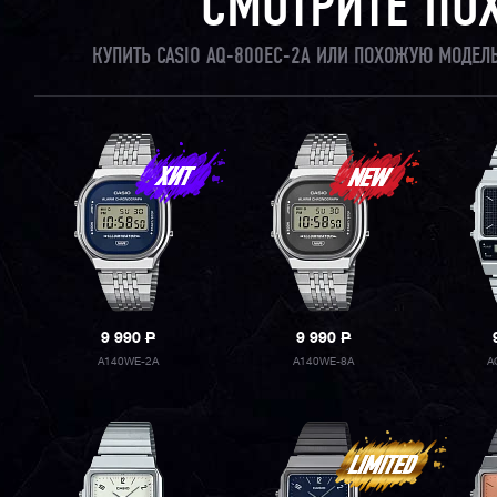
СМОТРИТЕ ПО
КУПИТЬ CASIO AQ-800EC-2A ИЛИ ПОХОЖУЮ МОДЕЛ
9 990
P
9 990
P
A140WE-2A
A140WE-8A
A