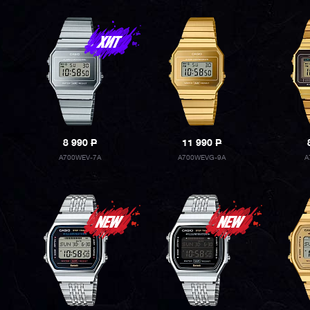
8 990
P
11 990
P
A700WEV-7A
A700WEVG-9A
A