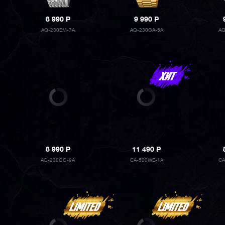
8 990
P
9 990
P
AQ-230EM-7A
AQ-230GA-5A
AQ
8 990
P
11 490
P
AQ-230GG-9A
CA-500WE-1A
CA