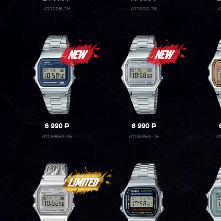
A1100B-1E
A1100D-1E
A
6 990
P
6 990
P
A158WEA-2E
A158WEA-7E
A