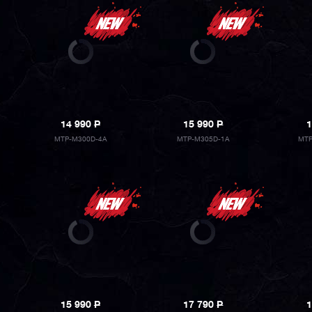
14 990
P
15 990
P
1
MTP-M300D-4A
MTP-M305D-1A
MTP
15 990
P
17 790
P
1