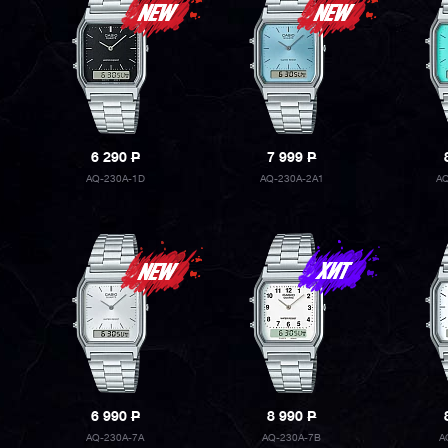
6 290
P
7 999
P
AQ-230A-1D
AQ-230A-2A1
A
6 990
P
8 990
P
AQ-230A-7A
AQ-230A-7B
A