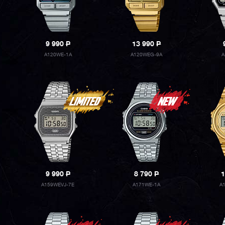
9 990
P
13 990
P
A120WE-1A
A120WEG-9A
A
9 990
P
8 790
P
1
A159WEVJ-7E
A171WE-1A
A