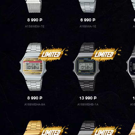
8 990
P
6 990
P
A158WEM-7E
A168WA-1E
A
8 990
P
13 990
P
1
A168WEHA-9A
A168WEHB-1A
A1