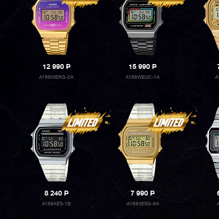
12 990
P
15 990
P
A168WERG-2A
A168WEUC-1A
A
8 240
P
7 990
P
A168XES-1B
A168XESG-9A