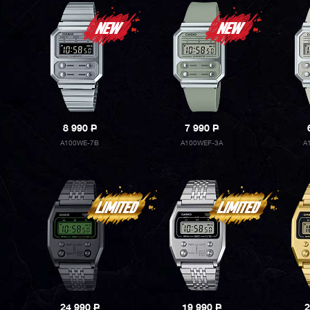
8 990
P
7 990
P
A100WE-7B
A100WEF-3A
A
24 990
P
19 990
P
2