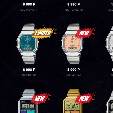
9 990
P
9 990
P
1
ABL-100WE-1A
ABL-100WE-1B
ABL
8 990
P
8 990
P
AQ-240E-3A
AQ-240E-4A
A