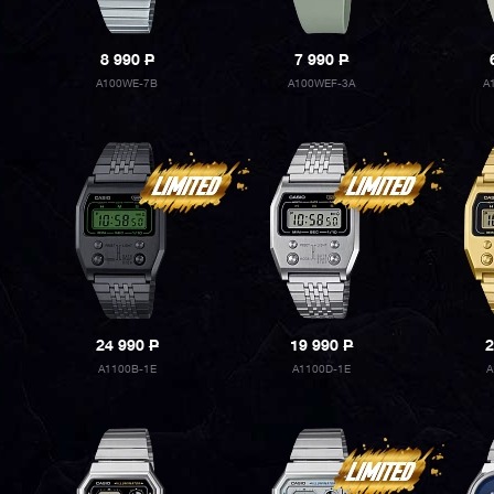
8 990
P
7 990
P
A100WE-7B
A100WEF-3A
A
24 990
P
19 990
P
2
A1100B-1E
A1100D-1E
A