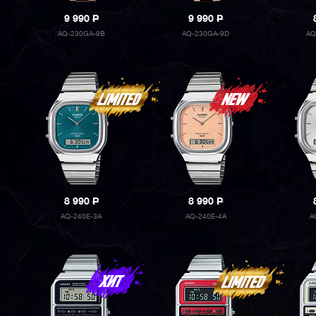
9 990
P
9 990
P
AQ-230GA-9B
AQ-230GA-9D
AQ
8 990
P
8 990
P
AQ-240E-3A
AQ-240E-4A
A