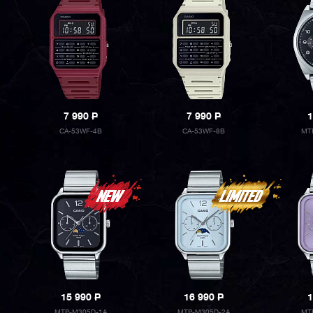
7 990
P
7 990
P
1
CA-53WF-4B
CA-53WF-8B
MT
15 990
P
16 990
P
1
MTP-M305D-1A
MTP-M305D-2A
MT