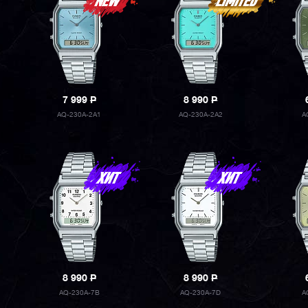
7 999
P
8 990
P
AQ-230A-2A1
AQ-230A-2A2
A
8 990
P
8 990
P
AQ-230A-7B
AQ-230A-7D
A