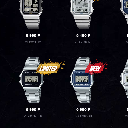
9 990
P
8 490
P
A130WE-1A
A130WE-7A
A
6 990
P
6 990
P
A158WEA-1E
A158WEA-2E
A