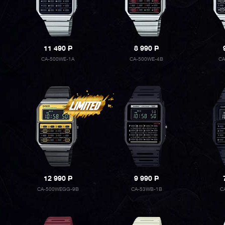
11 490
P
8 990
P
CA-500WE-1A
CA-500WE-4B
CA
12 990
P
9 990
P
CA-500WEGG-9B
CA-53WB-1B
C