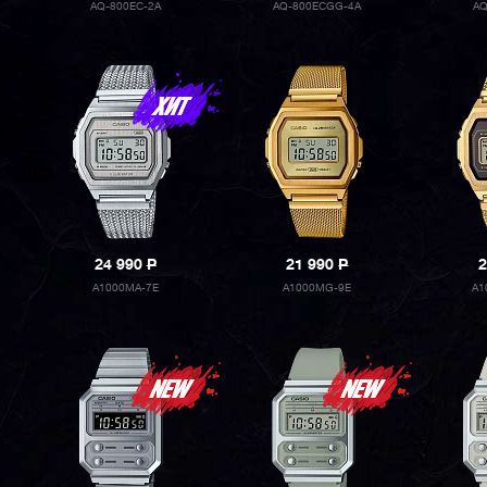
AQ-800EC-2A
AQ-800ECGG-4A
AQ
24 990
P
21 990
P
2
A1000MA-7E
A1000MG-9E
A1