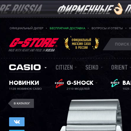
ОФИЦИАЛЬНЫЙ ДИЛЕР
БЕСПЛАТНАЯ ДОСТАВКА
ВОПРОСЫ И ОТВЕТЫ
ОФИЦИАЛЬНЫЙ
МАГАЗИН CASIO
В РОССИИ
MADE WITH HEART AND PRIDE IN
RUSSIA
CITIZEN
SEIKO
ORIENT
НОВИНКИ
G-SHOCK
ЖЕ
BA
1129 НОВИНОК CASIO
2110 МОДЕЛЕЙ
1025
В КАТАЛОГ