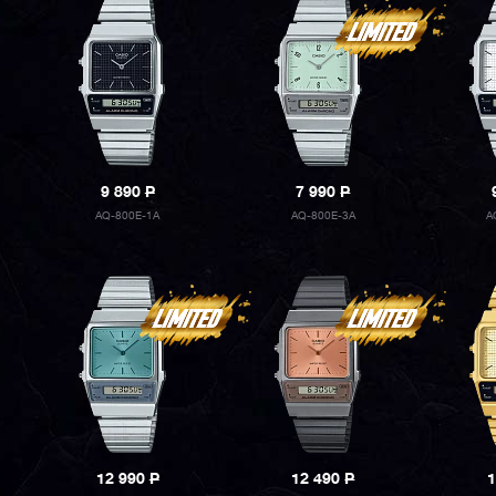
9 890
P
7 990
P
AQ-800E-1A
AQ-800E-3A
A
12 990
P
12 490
P
1