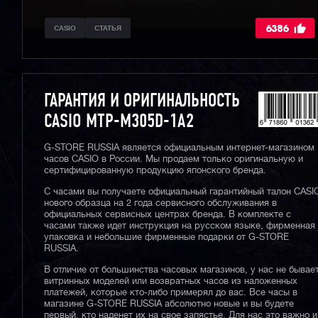
6386
CASIO
СТАТЬЯ
ГАРАНТИЯ И ОРИГИНАЛЬНОСТЬ
CASIO MTP-M305D-1A2
G-STORE RUSSIA является официальным интернет-магазином
часов CASIO в России. Мы продаем только оригинальную и
сертифицированную продукцию японского бренда.
С часами вы получаете официальный гарантийный талон CASI
нового образца на 2 года сервисного обслуживания в
официальных сервисных центрах бренда. В комплекте с
часами также идет инструкция на русском языке, фирменная
упаковка и небольшие фирменные подарки от G-STORE
RUSSIA.
В отличие от большинства часовых магазинов, у нас не бывае
витринных моделей или возвратных часов из наложенных
платежей, которые кто-либо примерял до вас. Все часы в
магазине G-STORE RUSSIA абсолютно новые и вы будете
первый, кто наденет их на свое запястье. Для нас это важно и