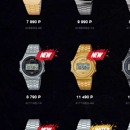
7 990
P
9 990
P
A168WG-9E
A168WGG-1A
A
8 790
P
11 490
P
1
A171WE-1A
A171WEG-9A
A1