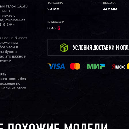
ТОЛЩИНА
ВЫСОТА
ный талон CASIO
9.4 ММ
44.2 ММ
ания в
плекте с
ке, фирменная
ID МОДЕЛИ
 G-STORE
6645
у нас не бывает
наложенных
Все часы в
УСЛОВИЯ ДОСТАВКИ И ОП
вы будете
нас это важно и
иентам
нять
плектность без
дложение по
 наличия этого