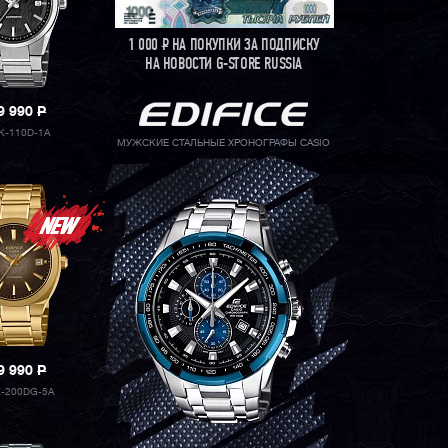
1 000
Р
НА ПОКУПКИ ЗА ПОДПИСКУ
НА НОВОСТИ G-STORE RUSSIA
9 990
P
K-110D-1A
МУЖСКИЕ СТАЛЬНЫЕ ХРОНОГРАФЫ CASIO
9 990
P
-200DG-5A