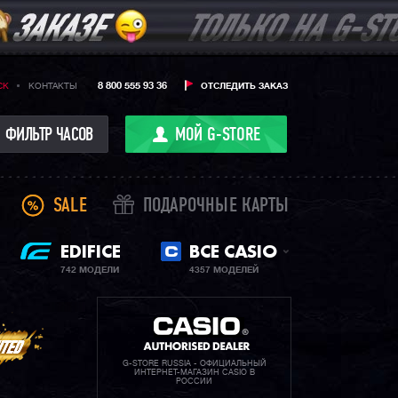
8 800 555 93 36
CK
КОНТАКТЫ
ОТСЛЕДИТЬ ЗАКАЗ
ФИЛЬТР ЧАСОВ
МОЙ G-STORE
SALE
ПОДАРОЧНЫЕ КАРТЫ
EDIFICE
ВСЕ CASIO
742 МОДЕЛИ
4357 МОДЕЛЕЙ
G-STORE RUSSIA - ОФИЦИАЛЬНЫЙ
ИНТЕРНЕТ-МАГАЗИН CASIO В
РОССИИ