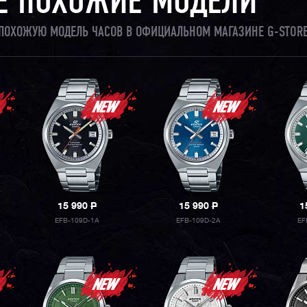
Е ПОХОЖИЕ МОДЕЛИ
И ПОХОЖУЮ МОДЕЛЬ ЧАСОВ В ОФИЦИАЛЬНОМ МАГАЗИНЕ G-STORE
15 990
P
15 990
P
1
EFB-109D-1A
EFB-109D-2A
EF