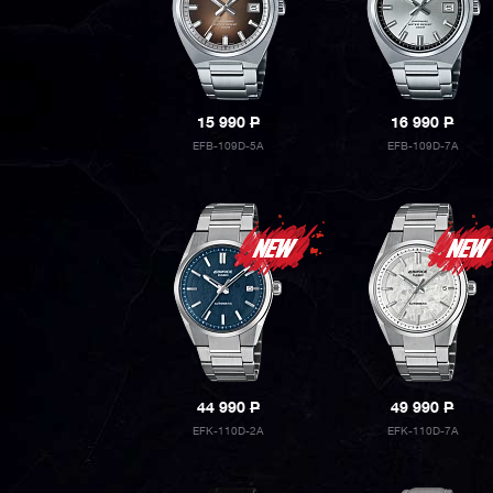
15 990
P
16 990
P
EFB-109D-5A
EFB-109D-7A
44 990
P
49 990
P
EFK-110D-2A
EFK-110D-7A