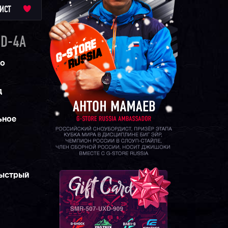
ИСТ
D-4A
со
д
ьное
быстрый