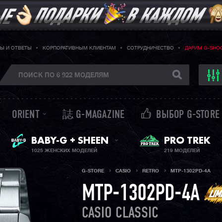
Ы И ОТВЕТЫ
КОРПОРАТИВНЫМ КЛИЕНТАМ
СОТРУДНИЧЕСТВО
ДАРИМ G-SHO
ORIENT
誌 G-MAGAZINE
ВЫБОР G-STORE
ЖЕНСКИЕ ЧАСЫ
PRO TREK
BABY-G + SHEEN
1025 ЖЕНСКИХ МОДЕЛЕЙ
219 МОДЕЛЕЙ
G-STORE
CASIO
RETRO
MTP-1302PD-4A
MTP-1302PD-4A
CASIO CLASSIC