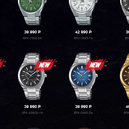
39 990
P
42 990
P
3
EFK-100D-3A
EFK-100D-7A
EF
39 990
P
39 990
P
4
EFK-200CD-1A
EFK-200D-2A
EFK