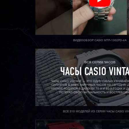
ВИДЕООБЗОР CASIO MTP-1302PD-4A
ВСЯ СЕРИЯ ЧАСОВ
ЧАСЫ CASIO VINT
ЧАСЫ CASIO VINTAGE — ЭТО ОДИН САМЫХ УЗНАВАЕ
СИЛУЭТОВ В МИРЕ НАРУЧНЫХ ЧАСОВ НА СЕГОДНЯ! Д
VINTAGE РОДИЛСЯ В ДАЛЕКИХ 70-X И 80-X ГОДАХ И Д
ПОТЕРЯЛ СВОЮ АКТУАЛЬНОСТЬ И ВОСТРЕБОВ
ВСЕ 310 МОДЕЛЕЙ ИЗ СЕРИИ ЧАСЫ CASIO VI