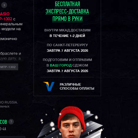
БЕСПЛАТНАЯ
ЭКСПРЕСС-ДОСТАВКА
ASIO
ПРЯМО В РУКИ
P-1302
с
минеральным
 модели на
ВНУТРИ МКАД ДОСТАВИМ
т
В ТЕЧЕНИЕ 1-2 ДНЕЙ
рмонично
ПО САНКТ-ПЕТЕРБУРГУ
ЗАВТРА 7 АВГУСТА 2026
 браслете и
ую дату, а
ПОДГОТОВИМ И ОТПРАВИМ
т дождя или
В
ВАШ ГОРОД
СДЭКОМ
 MTP-1302
ЗАВТРА 7 АВГУСТА 2026
тентичная
классическим
РАЗЛИЧНЫЕ
ннего
СПОСОБЫ ОПЛАТЫ
о часы не
 скорее
SIO RUSSIA.
 стиля.
лемных
УСОВ
?
D-4A