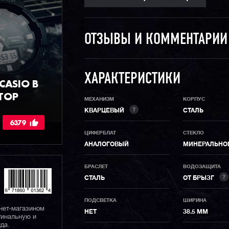
ОТЗЫВЫ И КОММЕНТАРИ
ХАРАКТЕРИСТИКИ
ASIO В
ТОР
МЕХАНИЗМ
КОРПУС
?
КВАРЦЕВЫЙ
СТАЛЬ
6379
ЦИФЕРБЛАТ
СТЕКЛО
АНАЛОГОВЫЙ
МИНЕРАЛЬНО
БРАСЛЕТ
ВОДОЗАЩИТА
?
СТАЛЬ
ОТ БРЫЗГ
ПОДСВЕТКА
ШИРИНА
нет-магазином
НЕТ
38.5 ММ
гинальную и
да.