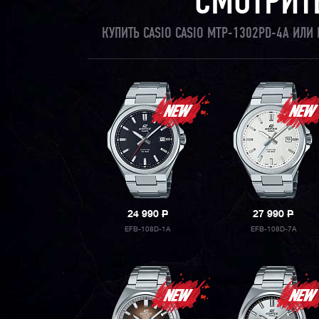
СМОТРИТ
КУПИТЬ CASIO CASIO MTP-1302PD-4A ИЛ
24 990
P
27 990
P
EFB-108D-1A
EFB-108D-7A