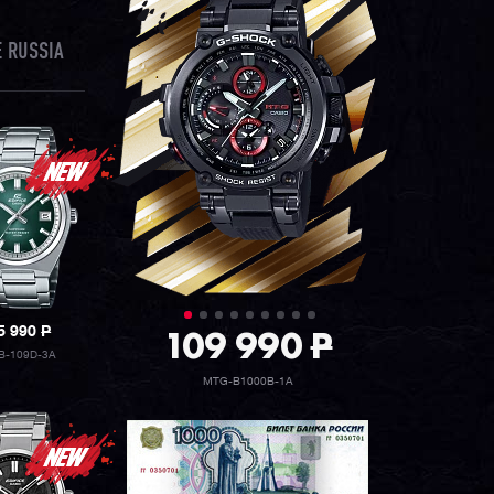
 RUSSIA
109 990
P
5 990
P
B-109D-3A
MTG-B1000B-1A