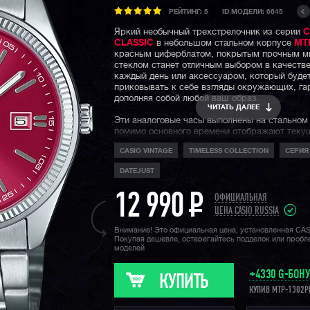
РЕЙТИНГ:
5
ID МОДЕЛИ: 6645
Яркий необычный трехстрелочник из серии
C
CLASSIC
в небольшом стальном корпусе
MT
красным циферблатом, покрытым прочным 
стеклом станет отличным выбором в качестве
каждый день или аксессуаром, который буде
приковывать к себе взгляды окружающих, га
дополняя собой любой ваш образ.
ЧИТАТЬ ДАЛЕЕ
Эти аналоговые часы выполнены на стальном
помимо основного времени отображают текущ
также обладают минимальной влагозащитой о
CASIO VINTAGE
TIMELESS COLLECTION
СЕРИЯ
брызг.
DATEJUST
Напомним, что классическая серия — это ау
линейка недорогих часов CASIO, с простым 
12 990
P
дизайном без какого-либо серьезного внутре
ОФИЦИАЛЬНАЯ
функционала. Идеально подходит тем, для ког
ЦЕНА CASIO RUSSIA
являются многофункциональным девайсом, а
Внимание! Это официальная цена, установленная CA
одним из аксессуаров и частью собственного
Покупая дешевле, остерегайтесь подделок или проб
моделей
+4330 G-БОН
КУПИТЬ
КУПИВ MTP-1302P