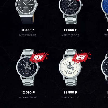
9 999
P
11 990
P
MTP-E735L-8A
MTP-B125D-1A
MT
12 090
P
11 990
P
1
MTP-B130D-1A
MTP-B130D-7A
MT