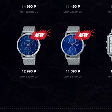
14 990
P
11 490
P
1
MTP-B205D-7E
MTP-B205M-2E
MT
12 990
P
11 390
P
MTP-B300M-2A
MTP-B310M-2A
MT