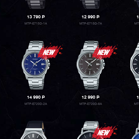
13 790
P
12 990
P
1
MTP-E715D-1A
MTP-E715D-7A
MT
14 990
P
12 990
P
1
MTP-E720D-2A
MTP-E720D-8A
MT