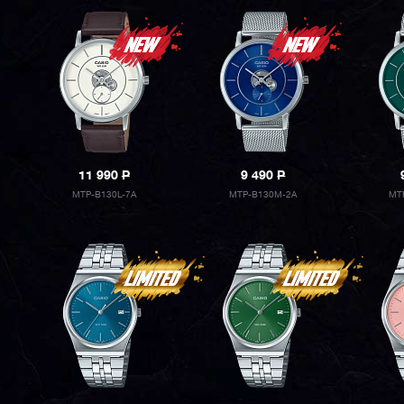
11 990
P
9 490
P
MTP-B130L-7A
MTP-B130M-2A
MT