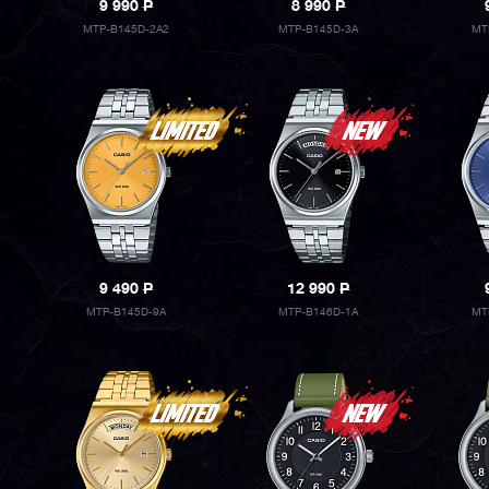
9 990
P
8 990
P
MTP-B145D-2A2
MTP-B145D-3A
MT
9 490
P
12 990
P
MTP-B145D-9A
MTP-B146D-1A
MT