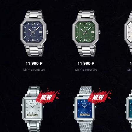
11 990
P
11 990
P
1
MTP-B195D-2A
MTP-B195D-3A
MT