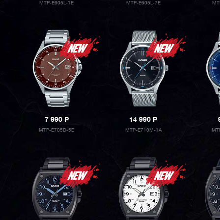
MTP-E605L-1E
MTP-E605L-7E
MT
7 990
P
14 990
P
MTP-E705D-5E
MTP-E710M-1A
MT