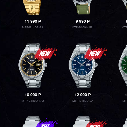
11 990
P
9 990
P
MTP-B146G-9A
MTP-B160L-1B1
MTP
10 990
P
12 990
P
1
MTP-B180D-1A2
MTP-B180D-2A
MT