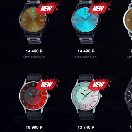
14 490
P
14 490
P
MTP-E600B-1B
MTP-E600B-2B
MT
16 990
P
13 740
P
1