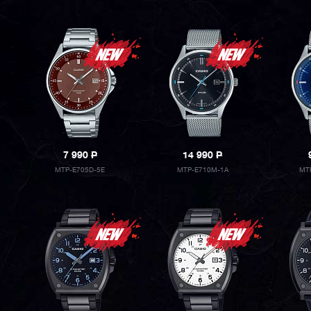
7 990
P
14 990
P
MTP-E705D-5E
MTP-E710M-1A
MT