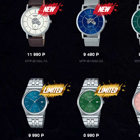
11 990
P
9 490
P
MTP-B130L-7A
MTP-B130M-2A
MT
9 990
P
8 990
P