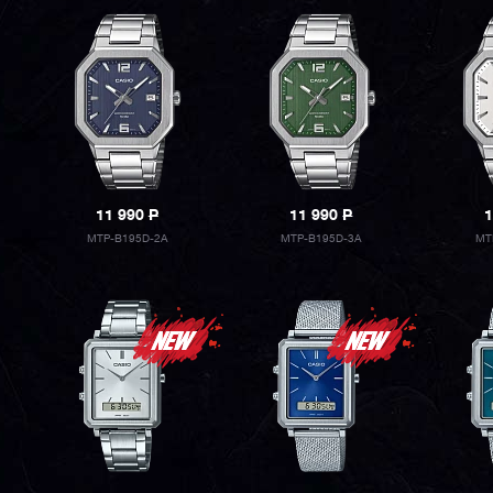
11 990
P
11 990
P
1
MTP-B195D-2A
MTP-B195D-3A
MT