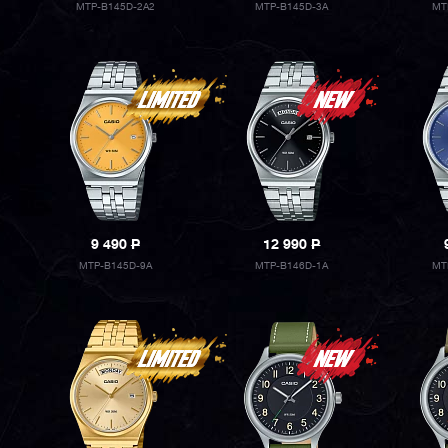
MTP-B145D-2A2
MTP-B145D-3A
MT
9 490
P
12 990
P
MTP-B145D-9A
MTP-B146D-1A
MT