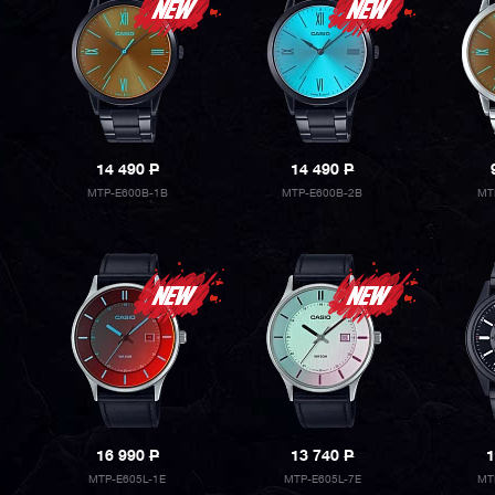
14 490
P
14 490
P
MTP-E600B-1B
MTP-E600B-2B
MT
16 990
P
13 740
P
1
MTP-E605L-1E
MTP-E605L-7E
MT