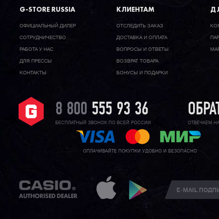
G-STORE RUSSIA
КЛИЕНТАМ
ДЛ
ОФИЦИАЛЬНЫЙ ДИЛЕР
ОТСЛЕДИТЬ ЗАКАЗ
КО
CОТРУДНИЧЕСТВО
ДОСТАВКА И ОПЛАТА
ПА
РАБОТА У НАС
ВОПРОСЫ И ОТВЕТЫ
МА
ДЛЯ ПРЕССЫ
ВОЗВРАТ ТОВАРА
КОНТАКТЫ
БОНУСЫ И ПОДАРКИ
8 800
555 93 36
ОБРА
БЕСПЛАТНЫЙ ЗВОНОК ПО ВСЕЙ РОССИИ
ОТВЕЧАЕМ Н
ОПЛАЧИВАЙТЕ ПОКУПКИ УДОБНО И БЕЗОПАСНО