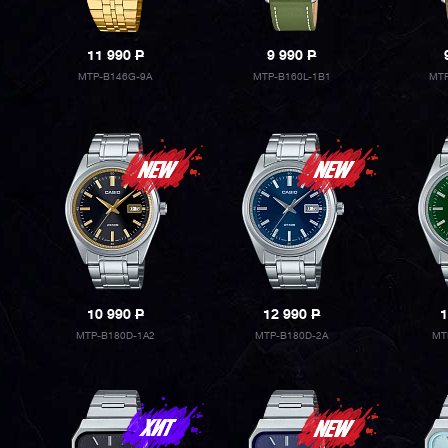
11 990
P
9 990
P
MTP-B146G-9A
MTP-B160L-1B1
MTP
10 990
P
12 990
P
1
MTP-B180D-1A2
MTP-B180D-2A
MT