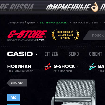
ОФИЦИАЛЬНЫЙ ДИЛЕР
БЕСПЛАТНАЯ ДОСТАВКА
ВОПРОСЫ И ОТВЕТЫ
ОФИЦИАЛЬНЫЙ
МАГАЗИН CASIO
В РОССИИ
MADE WITH HEART AND PRIDE IN
RUSSIA
CITIZEN
SEIKO
ORIENT
НОВИНКИ
G-SHOCK
ЖЕ
BA
1129 НОВИНОК CASIO
2110 МОДЕЛЕЙ
1025
В КАТАЛОГ