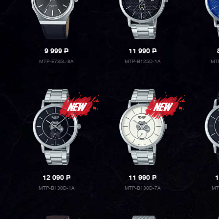
9 999
P
11 990
P
MTP-E735L-8A
MTP-B125D-1A
MT
12 090
P
11 990
P
1
MTP-B130D-1A
MTP-B130D-7A
MT