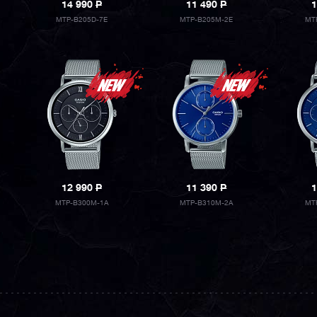
14 990
P
11 490
P
1
MTP-B205D-7E
MTP-B205M-2E
MT
12 990
P
11 390
P
1
MTP-B300M-1A
MTP-B310M-2A
MT