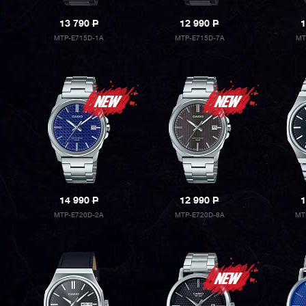
13 790
P
12 990
P
1
MTP-E715D-1A
MTP-E715D-7A
MT
14 990
P
12 990
P
1
MTP-E720D-2A
MTP-E720D-8A
MT