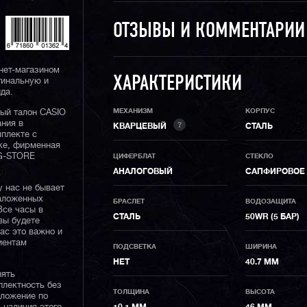
ОТЗЫВЫ И КОММЕНТАРИ
нет-магазином
ХАРАКТЕРИСТИКИ
гинальную и
да.
МЕХАНИЗМ
КОРПУС
ный талон CASIO
ания в
?
КВАРЦЕВЫЙ
СТАЛЬ
плекте с
ке, фирменная
 G-STORE
ЦИФЕРБЛАТ
СТЕКЛО
АНАЛОГОВЫЙ
САПФИРОВОЕ
у нас не бывает
наложенных
БРАСЛЕТ
ВОДОЗАЩИТА
Все часы в
СТАЛЬ
50WR (5 БАР)
вы будете
нас это важно и
иентам
ПОДСВЕТКА
ШИРИНА
НЕТ
40.7 ММ
нять
плектность без
ТОЛЩИНА
ВЫСОТА
дложение по