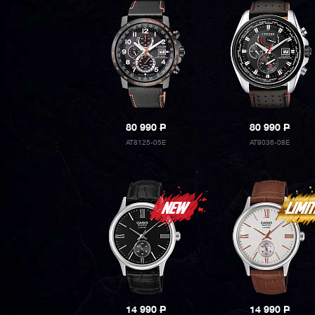
80 990
P
80 990
P
AT8125-05E
AT9036-08E
14 990
P
14 990
P