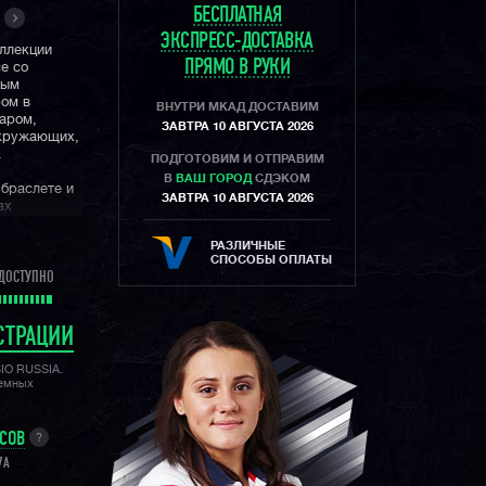
БЕСПЛАТНАЯ
ЭКСПРЕСС-ДОСТАВКА
оллекции
ПРЯМО В РУКИ
е со
ным
ром в
ВНУТРИ МКАД ДОСТАВИМ
уаром,
ЗАВТРА 10 АВГУСТА 2026
окружающих,
.
ПОДГОТОВИМ И ОТПРАВИМ
В
ВАШ ГОРОД
СДЭКОМ
 браслете и
ЗАВТРА 10 АВГУСТА 2026
ах
емя в
шую
РАЗЛИЧНЫЕ
СПОСОБЫ ОПЛАТЫ
ДОСТУПНО
о небольшая
с простым
езного
СТРАЦИИ
de уступают
SIO RUSSIA.
ки и
лемных
ков за счет
УСОВ
?
7A