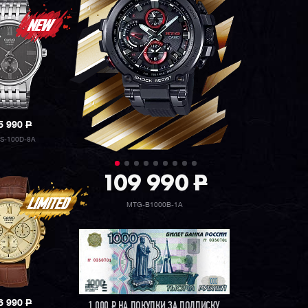
5 990
P
S-100D-8A
109 990
P
MTG-B1000B-1A
6 990
P
1 000
Р
НА ПОКУПКИ ЗА ПОДПИСКУ