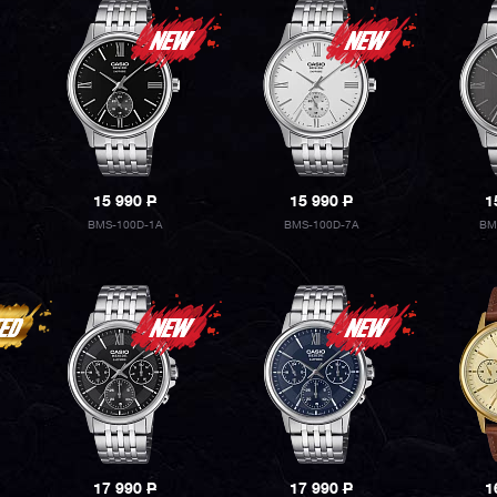
15 990
P
15 990
P
1
BMS-100D-1A
BMS-100D-7A
BM
17 990
P
17 990
P
1