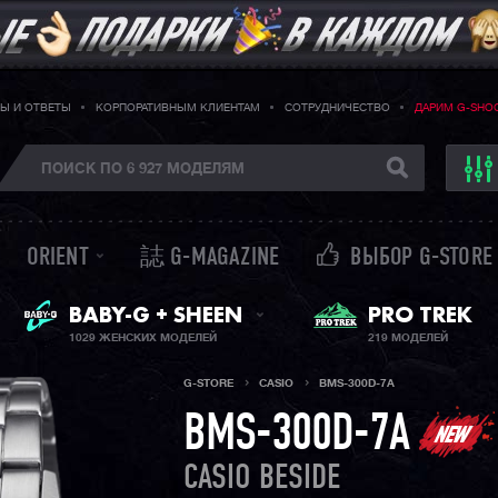
Ы И ОТВЕТЫ
КОРПОРАТИВНЫМ КЛИЕНТАМ
СОТРУДНИЧЕСТВО
ДАРИМ G-SHO
ORIENT
誌 G-MAGAZINE
ВЫБОР G-STORE
ЖЕНСКИЕ ЧАСЫ
BABY-G + SHEEN
PRO TREK
1029 ЖЕНСКИХ МОДЕЛЕЙ
219 МОДЕЛЕЙ
G-STORE
CASIO
BMS-300D-7A
BMS-300D-7A
CASIO BESIDE