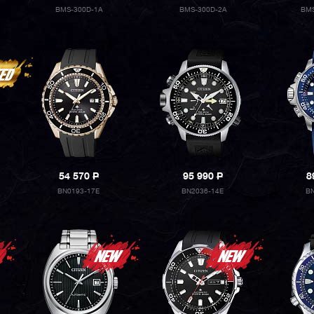
BMS-300D-1A
BMS-300D-2A
BMS
54 570
P
95 990
P
8
BN0193-17E
BN2036-14E
BN