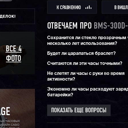
К СРАВНЕНИЮ
В ВИШЛ
ДДЕЛОК!
ОТВЕЧАЕМ ПРО
BMS-300D-
Сохранится ли стекло прозрачным 
несколько лет использования?
ВСЕ 4
Будет ли царапаться браслет?
ФОТО
Считаются ли эти часы точными?
Не слетят ли часы с руки во время
активности?
Экономно ли часы расходуют заря
батарейки?
AGE
ПОКАЗАТЬ ЕЩЕ ВОПРОСЫ
МЫХ ЧАСОВЫХ
ИЗАЙН CASIO