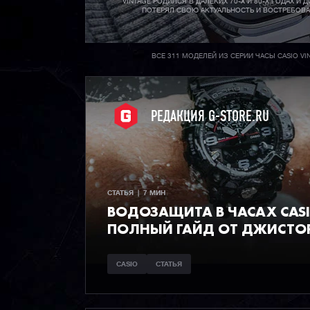
VINTAGE РОДИЛСЯ В ДАЛЕКИХ 70-X И 80-X ГОДАХ И Д
ПОТЕРЯЛ СВОЮ АКТУАЛЬНОСТЬ И ВОСТРЕБОВ
ВСЕ 311 МОДЕЛЕЙ ИЗ СЕРИИ ЧАСЫ CASIO VI
РЕДАКЦИЯ G-STORE.RU
СТАТЬЯ  |  7 МИН
ВОДОЗАЩИТА В ЧАСАХ CAS
ПОЛНЫЙ ГАЙД ОТ ДЖИСТО
CASIO
СТАТЬЯ