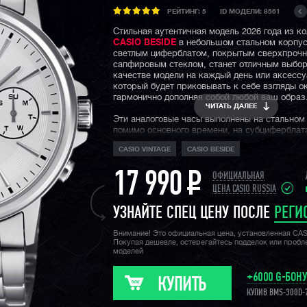
РЕЙТИНГ:
5
ID МОДЕЛИ: 8561
Стильная аутентичная модель 2026 года из к
CASIO BESIDE
в небольшом стальном корпус
светлым циферблатом, покрытым сверхпроч
сапфировым стеклом, станет отличным выбо
качестве модели на каждый день или аксесс
который будет приковывать к себе взгляды 
гармонично дополняя собой любой ваш образ
ЧИТАТЬ ДАЛЕЕ
Эти аналоговые часы выполнены на стальном
помимо основного времени, на субциферблат
отображают текущую дату, день недели и вр
CASIO VINTAGE
CASIO BESIDE
формате 24-х часов. Отметим также неболь
влагозащиту в часах от дождя и брызг.
17 990
P
ОФИЦИАЛЬНАЯ
Напомним, что коллекция Casio Beside — эт
ЦЕНА CASIO RUSSIA
аутентичная линейка недорогих часов Casio 
классическим дизайном без какого-либо серь
УЗНАЙТЕ СПЕЦ ЦЕНУ ПОСЛЕ
РЕГИ
внутреннего функционала. Модели Casio Besi
основной стальной линейке
Casio Edifice
по
Внимание! Это официальная цена, установленная CA
технологичности, материалам, качеству отдел
Покупая дешевле, остерегайтесь подделок или проб
разнообразию, однако имеют своих поклонни
моделей
своей аутентичности и доступности.
+6000 G-БОН
КУПИТЬ
КУПИВ BMS-300D-