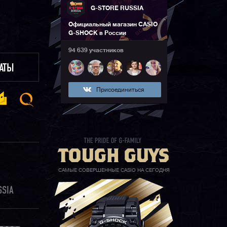
G-STORE RUSSIA
Официальный магазин CASIO
G-SHOCK в России
94 639 участников
ЛАТЫ
Присоединиться
САМЫЕ СОВЕРШЕННЫЕ CASIO НА СЕГОДНЯ
SSIA