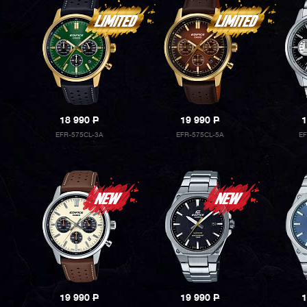
18 990
P
19 990
P
1
EFR-575CL-3A
EFR-575CL-5A
E
19 990
P
19 990
P
1