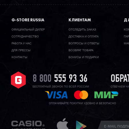
G-STORE RUSSIA
КЛИЕНТАМ
ДЛ
ОФИЦИАЛЬНЫЙ ДИЛЕР
ОТСЛЕДИТЬ ЗАКАЗ
КО
CОТРУДНИЧЕСТВО
ДОСТАВКА И ОПЛАТА
ПА
РАБОТА У НАС
ВОПРОСЫ И ОТВЕТЫ
МА
ДЛЯ ПРЕССЫ
ВОЗВРАТ ТОВАРА
КОНТАКТЫ
БОНУСЫ И ПОДАРКИ
8 800
555 93 36
ОБРА
БЕСПЛАТНЫЙ ЗВОНОК ПО ВСЕЙ РОССИИ
ОТВЕЧАЕМ Н
ОПЛАЧИВАЙТЕ ПОКУПКИ УДОБНО И БЕЗОПАСНО