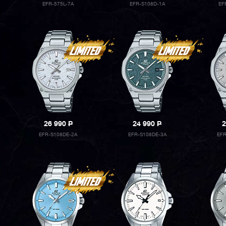
EFR-575L-7A
EFR-S108D-1A
EF
26 990
P
24 990
P
2
EFR-S108DE-2A
EFR-S108DE-3A
EF