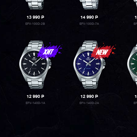
13 990
P
14 990
P
1
EFV-100D-2B
EFV-100D-7A
E
12 990
P
12 990
P
1
EFV-140D-1A
EFV-140D-2A
E