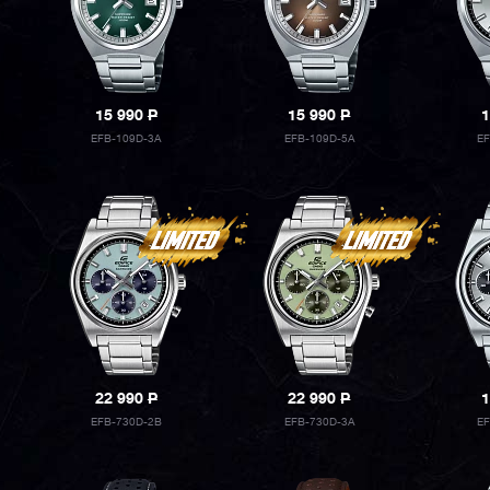
15 990
P
15 990
P
1
EFB-109D-3A
EFB-109D-5A
E
22 990
P
22 990
P
1
EFB-730D-2B
EFB-730D-3A
E