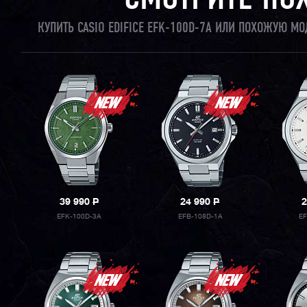
СМОТРИТЕ ПО
КУПИТЬ CASIO EDIFICE EFK-100D-7A ИЛИ ПОХОЖУЮ М
39 990
P
24 990
P
2
EFK-100D-3A
EFB-108D-1A
E