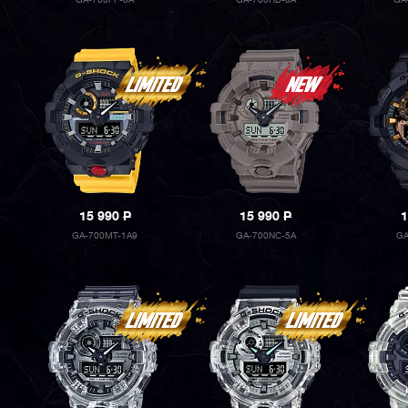
GA-700FF-8A
GA-700HD-8A
GA
15 990
P
15 990
P
1
GA-700MT-1A9
GA-700NC-5A
GA