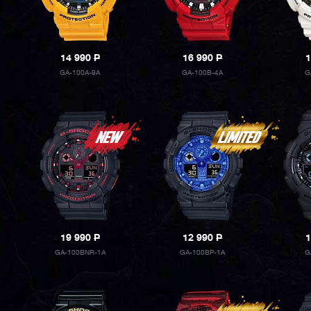
14 990
P
16 990
P
1
GA-100A-9A
GA-100B-4A
G
19 990
P
12 990
P
1
GA-100BNR-1A
GA-100BP-1A
G