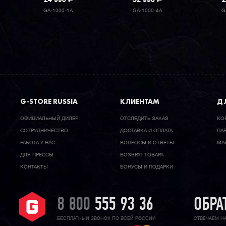
24 990
P
32 990
P
2
GA-1000-1A
GA-1000-4A
G
G-STORE RUSSIA
КЛИЕНТАМ
ДЛ
ОФИЦИАЛЬНЫЙ ДИЛЕР
ОТСЛЕДИТЬ ЗАКАЗ
КО
CОТРУДНИЧЕСТВО
ДОСТАВКА И ОПЛАТА
ПА
РАБОТА У НАС
ВОПРОСЫ И ОТВЕТЫ
МА
ДЛЯ ПРЕССЫ
ВОЗВРАТ ТОВАРА
КОНТАКТЫ
БОНУСЫ И ПОДАРКИ
8 800
555 93 36
ОБРА
БЕСПЛАТНЫЙ ЗВОНОК ПО ВСЕЙ РОССИИ
ОТВЕЧАЕМ Н