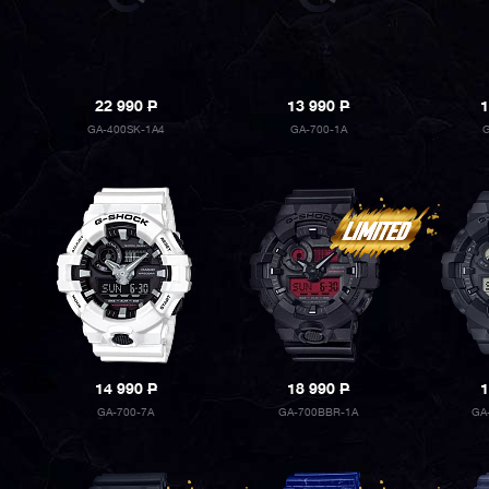
22 990
P
13 990
P
1
GA-400SK-1A4
GA-700-1A
G
14 990
P
18 990
P
1
GA-700-7A
GA-700BBR-1A
GA