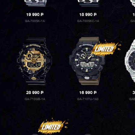
19 990
P
18 990
P
1
GA-700SK-1A
GA-700SKC-1A
GA
28 990
P
16 990
P
3
GA-710GB-1A
GA-710TU-1A3
GAE