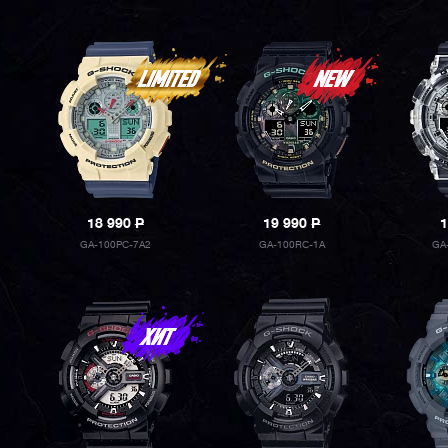
18 990
P
19 990
P
1
GA-100PC-7A2
GA-100RC-1A
GA