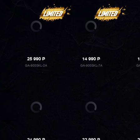
25 990
P
14 990
P
1
GA-900SKL-2A
GA-900SKL-7A
G