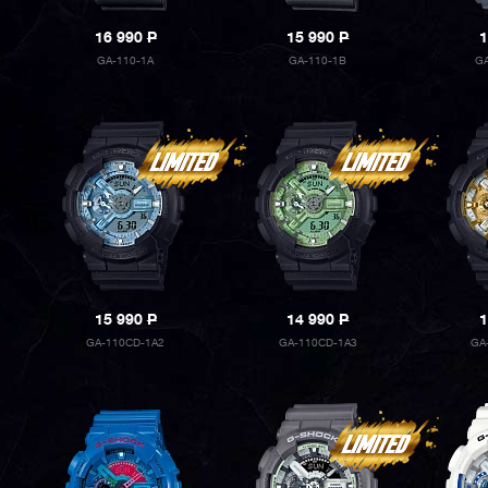
16 990
P
15 990
P
1
GA-110-1A
GA-110-1B
G
15 990
P
14 990
P
1
GA-110CD-1A2
GA-110CD-1A3
GA