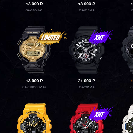
13 990
P
13 990
P
1
GA-010-1A1
GA-010-2A
13 990
P
21 990
P
1
GA-010GGB-1A9
GA-201-1A
G