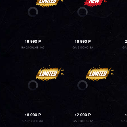
19 990
P
16 990
P
2
GA-2100LXB-1A9
GA-2100NC-3A
GA
18 990
P
12 990
P
1
GA-2100RB-3A
GA-2100RC-1A
GA-