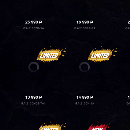
25 990
P
16 990
P
2
GA-2100FR-3A
GA-2100GB-1A
GA
13 990
P
14 990
P
1
GA-2100HDS-7A1
GA-2100K-1A
GA