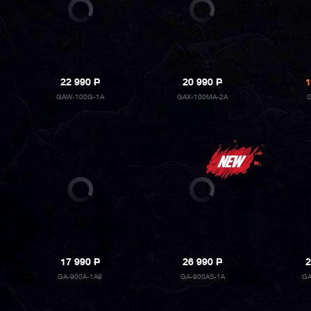
22 990
P
20 990
P
1
GAW-100G-1A
GAX-100MA-2A
17 990
P
26 990
P
2
GA-900A-1A9
GA-900AS-1A
GA