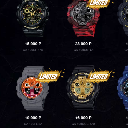
15 990
P
23 990
P
1
GA-100CF-1A9
GA-100CM-4A
G
19 990
P
16 990
P
1
GA-100FL-8A
GA-100GGB-1A9
G