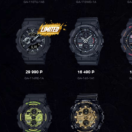
GA-110TU-1A5
GA-110WD-1A
GA
29 990
P
16 490
P
1
GA-114RE-1A
GA-140-1A1
G