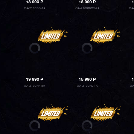
18 990
P
18 990
P
1
GA-2100BP-1A
GA-2100BWP-2A
GA
19 990
P
15 990
P
1
GA-2100FF-8A
GA-2100FL-1A
GA