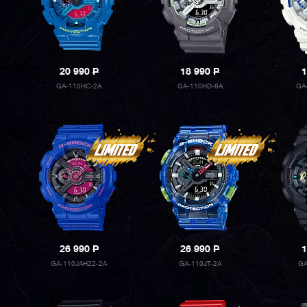
20 990
P
18 990
P
1
GA-110HC-2A
GA-110HD-8A
GA
26 990
P
26 990
P
1
GA-110JAH22-2A
GA-110JT-2A
GA