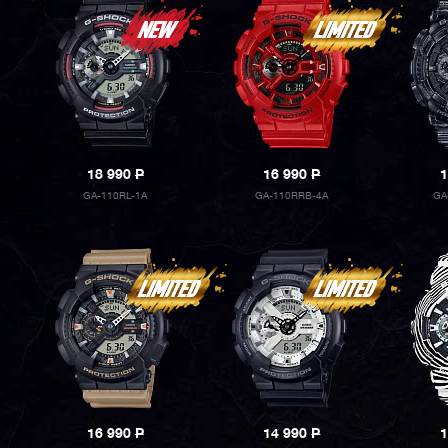
18 990
P
16 990
P
1
GA-110RL-1A
GA-110RRB-4A
GA
16 990
P
14 990
P
1