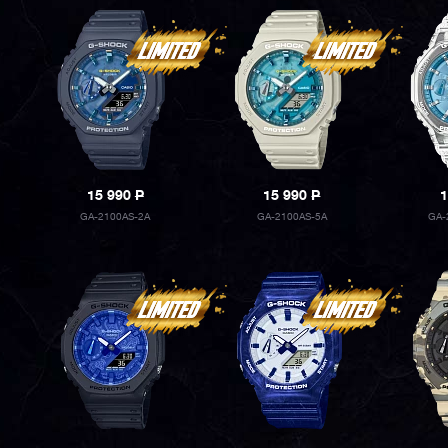
15 990
P
15 990
P
1
GA-2100AS-2A
GA-2100AS-5A
GA-