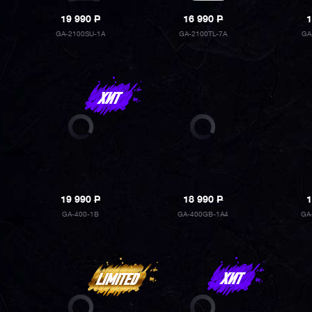
19 990
P
16 990
P
1
GA-2100SU-1A
GA-2100TL-7A
GA
19 990
P
18 990
P
1
GA-400-1B
GA-400GB-1A4
GA