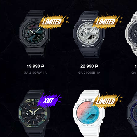
19 990
P
22 990
P
1
GA-2100RW-1A
GA-2100SB-1A
GA-