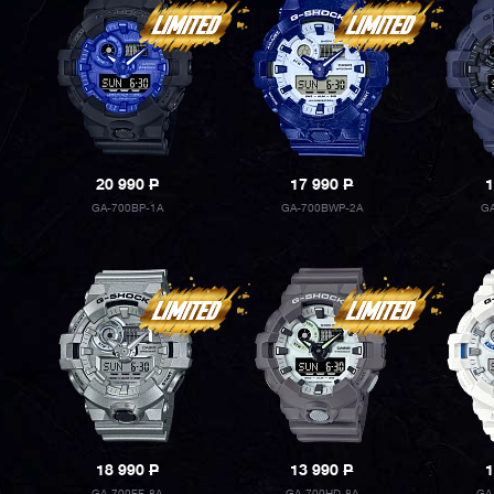
20 990
P
17 990
P
1
GA-700BP-1A
GA-700BWP-2A
GA
18 990
P
13 990
P
1