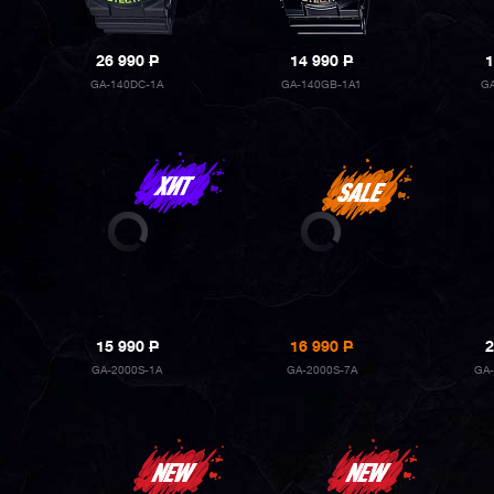
26 990
P
14 990
P
1
GA-140DC-1A
GA-140GB-1A1
G
15 990
P
16 990
P
2
GA-2000S-1A
GA-2000S-7A
GA-