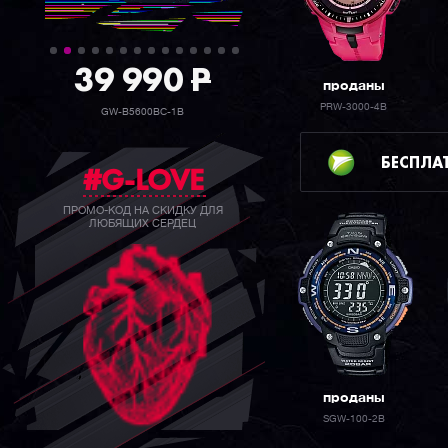
39 990
P
проданы
PRW-3000-4B
GW-B5600BC-1B
БЕСПЛА
#G-LOVE
ПРОМО-КОД НА СКИДКУ ДЛЯ
ЛЮБЯЩИХ СЕРДЕЦ
проданы
SGW-100-2B