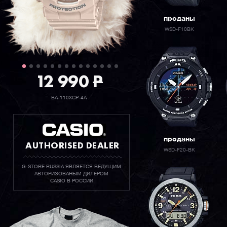
проданы
WSD-F10BK
12 990
P
BA-110XCP-4A
проданы
AUTHORISED DEALER
WSD-F20-BK
G-STORE RUSSIA ЯВЛЯЕТСЯ ВЕДУЩИМ
АВТОРИЗОВАНЫМ ДИЛЕРОМ
CASIO В РОССИИ