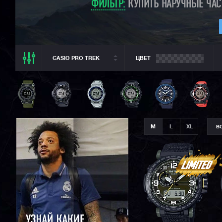
ФИЛЬТР:
КУПИТЬ НАРУЧНЫЕ ЧАС
CASIO PRO TREK
ЦВЕТ
ВСЕ РАЗДЕЛЫ
CASIO PRO TREK
ВСЕ CASIO
CASIO G-SHOCK
M
L
XL
В
CASIO BABY-G
CASIO EDIFICE
CITIZEN
SEIKO
ORIENT