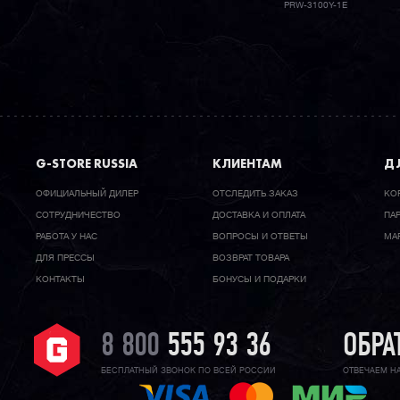
PRW-3100Y-1E
G-STORE RUSSIA
КЛИЕНТАМ
ДЛ
ОФИЦИАЛЬНЫЙ ДИЛЕР
ОТСЛЕДИТЬ ЗАКАЗ
КО
CОТРУДНИЧЕСТВО
ДОСТАВКА И ОПЛАТА
ПА
РАБОТА У НАС
ВОПРОСЫ И ОТВЕТЫ
МА
ДЛЯ ПРЕССЫ
ВОЗВРАТ ТОВАРА
КОНТАКТЫ
БОНУСЫ И ПОДАРКИ
8 800
555 93 36
ОБРА
БЕСПЛАТНЫЙ ЗВОНОК ПО ВСЕЙ РОССИИ
ОТВЕЧАЕМ Н