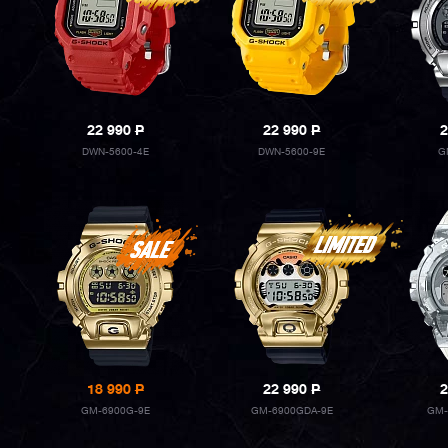
22 990
P
22 990
P
2
DWN-5600-4E
DWN-5600-9E
G
18 990
P
22 990
P
2
GM-6900G-9E
GM-6900GDA-9E
GM-