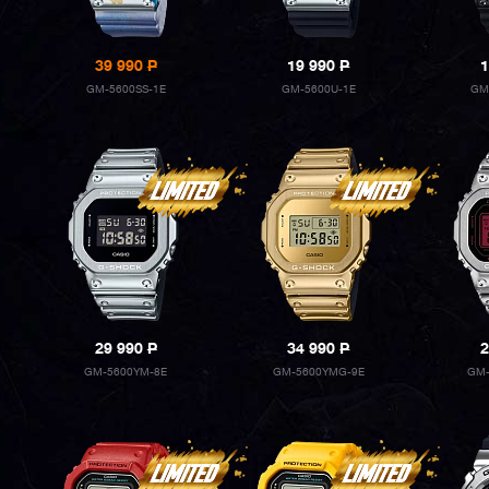
39 990
P
19 990
P
1
GM-5600SS-1E
GM-5600U-1E
GM
29 990
P
34 990
P
2
GM-5600YM-8E
GM-5600YMG-9E
GM-