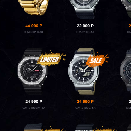
44 990
P
22 990
P
2
CRW-001G-9E
GM-2100-1A
GM
24 990
P
24 990
P
3
GM-2100BM-1A
GM-2100C-5A
GM