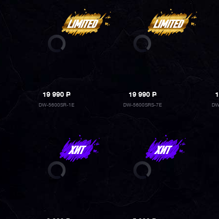
19 990
P
19 990
P
1
DW-5600SR-1E
DW-5600SRS-7E
DW