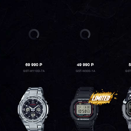
69 990
P
49 990
P
5
GST-W110D-7A
GST-W300-1A
GST