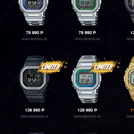
79 990
P
79 990
P
1
GMW-B5000D-2E
GMW-B5000D-3E
GMW
139 990
P
129 990
P
1
GMW-B5000MB-1E
GMW-B5000PC-1E
GMW