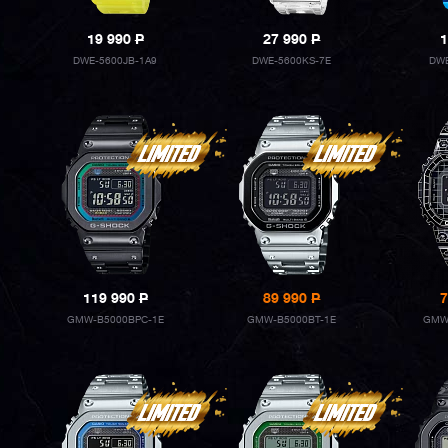
19 990
P
27 990
P
1
DWE-5600JB-1A9
DWE-5600KS-7E
DWE
119 990
P
89 990
P
7
GMW-B5000BPC-1E
GMW-B5000BT-1E
GMW