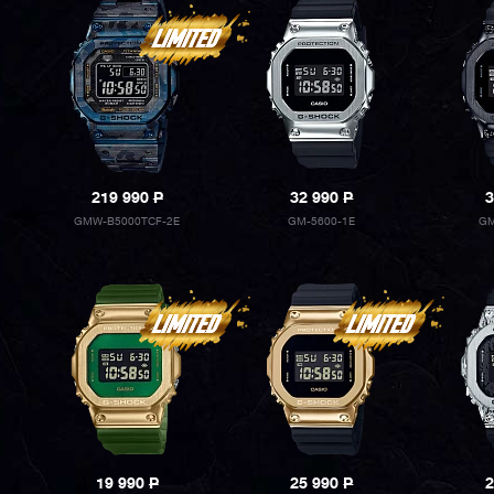
219 990
P
32 990
P
3
GMW-B5000TCF-2E
GM-5600-1E
GM
19 990
P
25 990
P
2