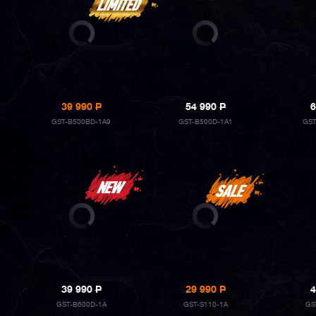
39 990
P
54 990
P
6
GST-B500BD-1A9
GST-B500D-1A1
GST
39 990
P
29 990
P
4
GST-B600D-1A
GST-S110-1A
GS