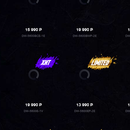
15 990
P
19 990
P
1
DW-5600BCE-1E
DW-5600BWP-2E
DW
19 990
P
13 990
P
1
DW-5600E-1V
DW-5600EP-2E
DW