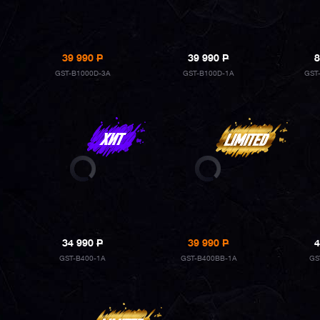
39 990
P
39 990
P
8
GST-B1000D-3A
GST-B100D-1A
GST
34 990
P
39 990
P
4
GST-B400-1A
GST-B400BB-1A
GS