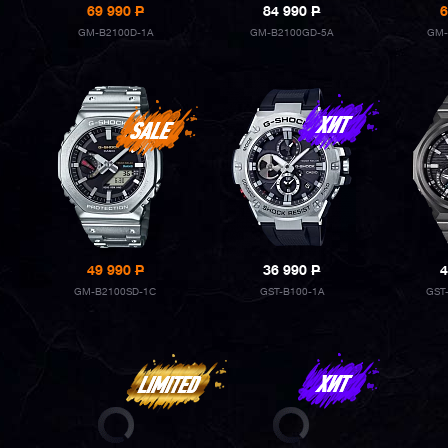
69 990
P
84 990
P
6
GM-B2100D-1A
GM-B2100GD-5A
GM-
49 990
P
36 990
P
4
GM-B2100SD-1C
GST-B100-1A
GST