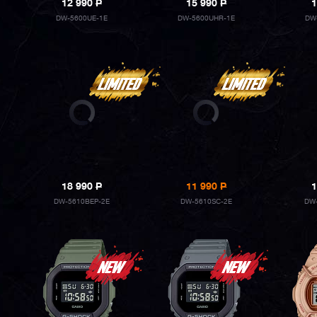
12 990
P
15 990
P
1
DW-5600UE-1E
DW-5600UHR-1E
DW
18 990
P
11 990
P
1
DW-5610BEP-2E
DW-5610SC-2E
DW-