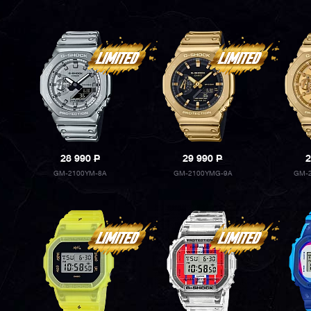
28 990
P
29 990
P
2
GM-2100YM-8A
GM-2100YMG-9A
GM-