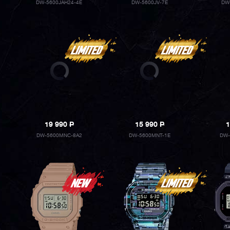
DW-5600JAH24-4E
DW-5600JV-7E
DW
19 990
P
15 990
P
1
DW-5600MNC-8A2
DW-5600MNT-1E
DW-