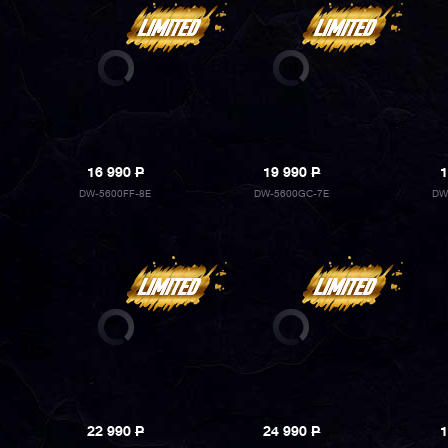
16 990
P
19 990
P
1
DW-5600FF-8E
DW-5600GC-7E
DW
22 990
P
24 990
P
1