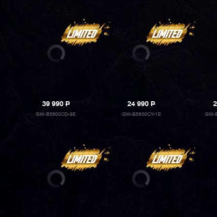
39 990
P
24 990
P
2
GW-B5600CD-9E
GW-B5600CY-1E
GW-