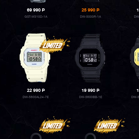
69 990
P
25 990
P
1
GST-W310D-1A
DW-5000R-1A
DW
22 990
P
19 990
P
1
DW-5600AL24-7E
DW-5600BB-1E
DW-