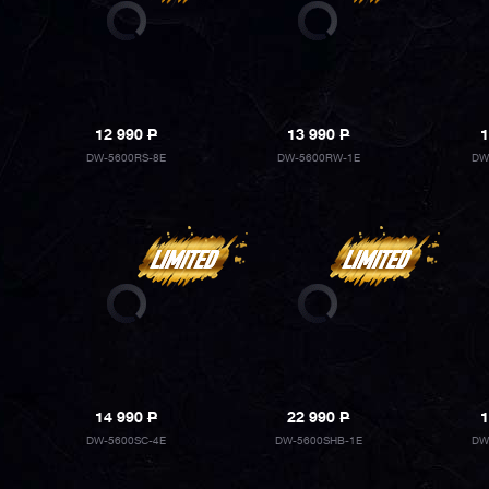
12 990
P
13 990
P
1
DW-5600RS-8E
DW-5600RW-1E
DW
14 990
P
22 990
P
1
DW-5600SC-4E
DW-5600SHB-1E
DW