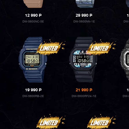
12 990
P
29 990
P
1
DW-5600NC-5E
DW-5600NN-1E
DW-
19 990
P
21 990
P
1
DW-5600RB-2E
DW-5600RF24-1E
DW-