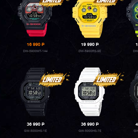
16 990
P
19 990
P
1
DW-5900MT-1A4
DW-5900RS-9E
DW
36 990
P
36 990
P
4
GW-5000HS-1E
GW-5000HS-7E
GW