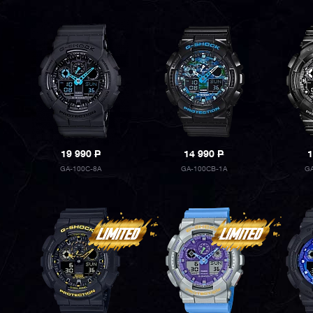
19 990
P
14 990
P
1
GA-100C-8A
GA-100CB-1A
GA