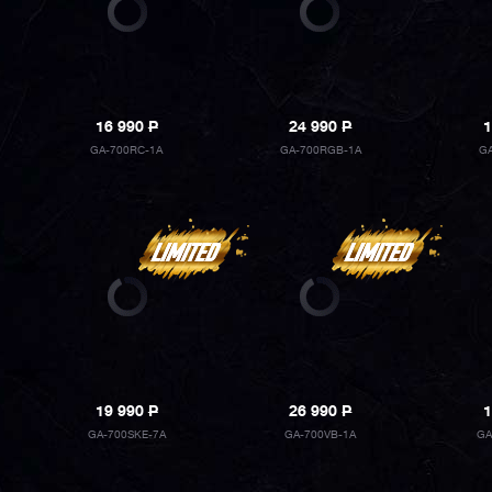
16 990
P
24 990
P
1
GA-700RC-1A
GA-700RGB-1A
GA
19 990
P
26 990
P
1
GA-700SKE-7A
GA-700VB-1A
GA