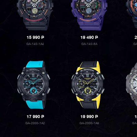
15 990
P
19 490
P
2
GA-140-1A4
GA-140-6A
G
17 990
P
19 990
P
1
GA-2000-1A2
GA-2000-1A9
GA