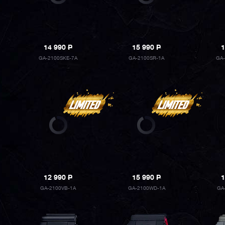
14 990
P
15 990
P
1
GA-2100SKE-7A
GA-2100SR-1A
GA-
12 990
P
15 990
P
1
GA-2100VB-1A
GA-2100WD-1A
GA