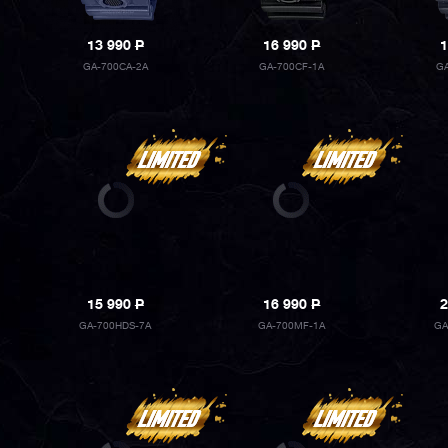
13 990
P
16 990
P
1
GA-700CA-2A
GA-700CF-1A
G
15 990
P
16 990
P
2
GA-700HDS-7A
GA-700MF-1A
GA