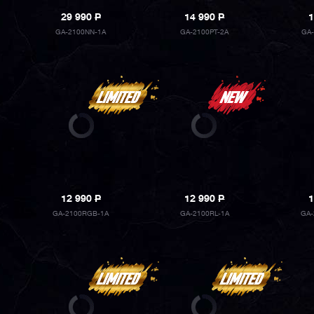
29 990
P
14 990
P
1
GA-2100NN-1A
GA-2100PT-2A
GA
12 990
P
12 990
P
1
GA-2100RGB-1A
GA-2100RL-1A
GA-