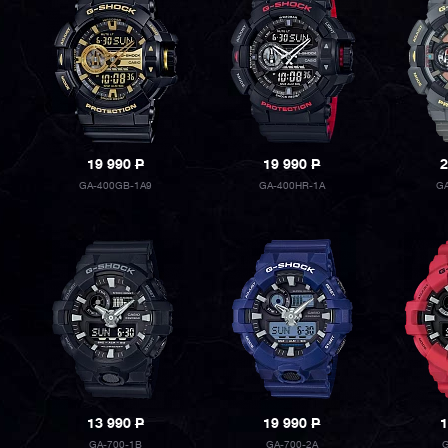
19 990
P
19 990
P
2
GA-400GB-1A9
GA-400HR-1A
GA
13 990
P
19 990
P
1
GA-700-1B
GA-700-2A