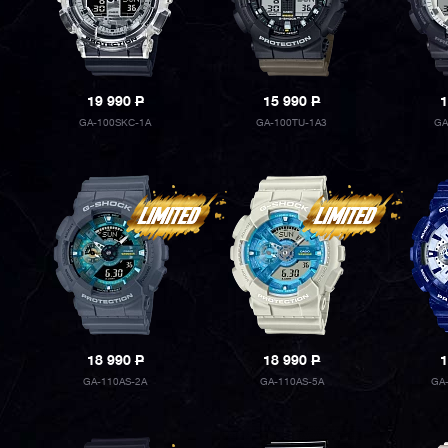
19 990
P
15 990
P
1
GA-100SKC-1A
GA-100TU-1A3
GA
18 990
P
18 990
P
1
GA-110AS-2A
GA-110AS-5A
GA