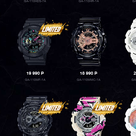
GA-110HDS-7A
GA-110HR-1A
G
19 990
P
18 990
P
2
GA-110MF-1A
GA-110MMC-1A
GA