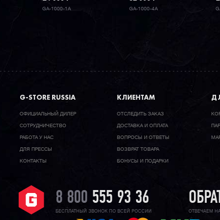
GA-1000-1A
GA-1000-4A
G
G-STORE RUSSIA
КЛИЕНТАМ
ДЛ
ОФИЦИАЛЬНЫЙ ДИЛЕР
ОТСЛЕДИТЬ ЗАКАЗ
КО
CОТРУДНИЧЕСТВО
ДОСТАВКА И ОПЛАТА
ПА
РАБОТА У НАС
ВОПРОСЫ И ОТВЕТЫ
МА
ДЛЯ ПРЕССЫ
ВОЗВРАТ ТОВАРА
КОНТАКТЫ
БОНУСЫ И ПОДАРКИ
8 800
555 93 36
ОБРА
БЕСПЛАТНЫЙ ЗВОНОК ПО ВСЕЙ РОССИИ
ОТВЕЧАЕМ Н