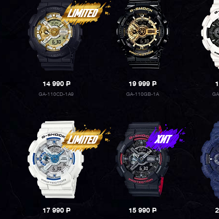
14 990
P
19 999
P
1
GA-110CD-1A9
GA-110GB-1A
GA
17 990
P
15 990
P
2