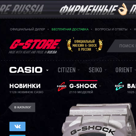
ОФИЦИАЛЬНЫЙ ДИЛЕР
БЕСПЛАТНАЯ ДОСТАВКА
ВОПРОСЫ И ОТВЕТЫ
ОФИЦИАЛЬНЫЙ
МАГАЗИН G-SHOCK
В РОССИИ
MADE WITH HEART AND PRIDE IN
RUSSIA
CITIZEN
SEIKO
ORIENT
НОВИНКИ
G-SHOCK
ЖЕ
BA
1128 НОВИНОК CASIO
2110 МОДЕЛЕЙ
1025
В КАТАЛОГ