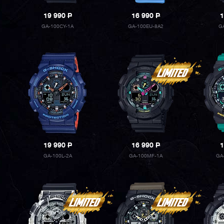
19 990
P
16 990
P
1
GA-100CY-1A
GA-100EU-8A2
G
19 990
P
16 990
P
1
GA-100L-2A
GA-100MF-1A
GA