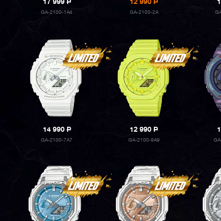
17 999
P
12 990
P
1
GA-2100-1A4
GA-2100-2A
G
14 990
P
12 990
P
1
GA-2100-7A7
GA-2100-9A9
GA