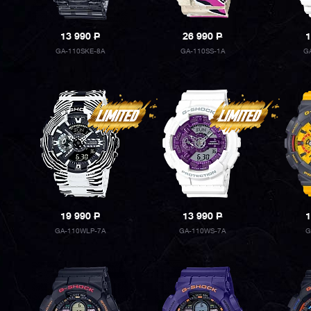
13 990
P
26 990
P
1
GA-110SKE-8A
GA-110SS-1A
G
19 990
P
13 990
P
1
GA-110WLP-7A
GA-110WS-7A
G