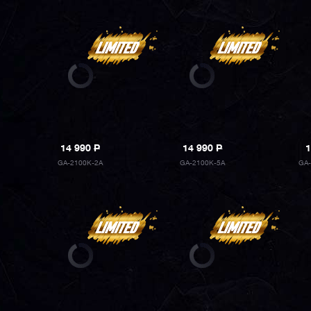
14 990
P
14 990
P
1
GA-2100K-2A
GA-2100K-5A
GA-