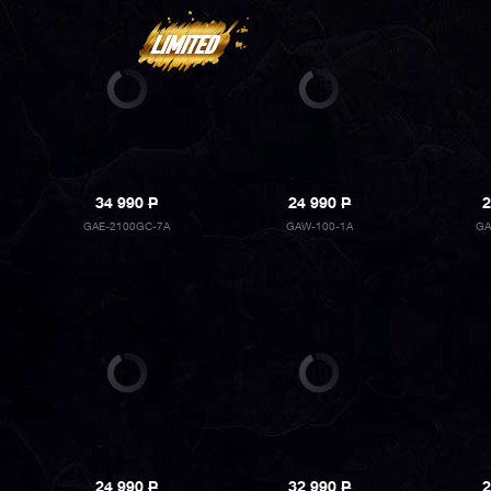
34 990
P
24 990
P
2
GAE-2100GC-7A
GAW-100-1A
GA
24 990
P
32 990
P
2