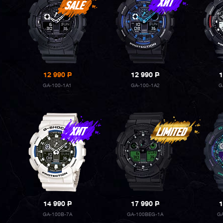
12 990
P
12 990
P
1
GA-100-1A1
GA-100-1A2
G
14 990
P
17 990
P
1
GA-100B-7A
GA-100BEG-1A
G