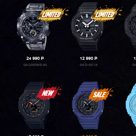
24 990
P
12 990
P
1
GA-2000SKE-8A
GA-2100-1A
G