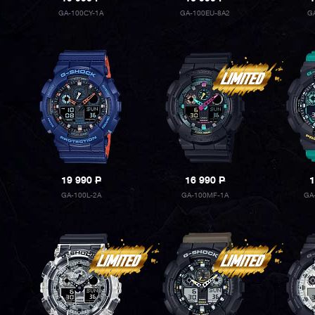
GA-100CY-1A
GA-100EU-8A2
G
19 990
P
16 990
P
1
GA-100L-2A
GA-100MF-1A
GA