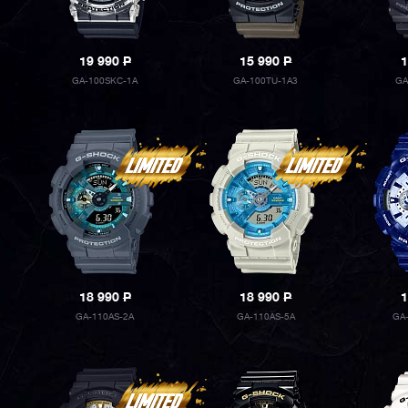
19 990
P
15 990
P
1
GA-100SKC-1A
GA-100TU-1A3
GA
18 990
P
18 990
P
1
GA-110AS-2A
GA-110AS-5A
GA