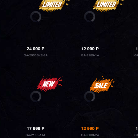
24 990
P
12 990
P
1
GA-2000SKE-8A
GA-2100-1A
G
17 999
P
12 990
P
1
GA-2100-1A4
GA-2100-2A
G