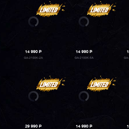
14 990
P
14 990
P
1
GA-2100K-2A
GA-2100K-5A
GA-
29 990
P
14 990
P
1