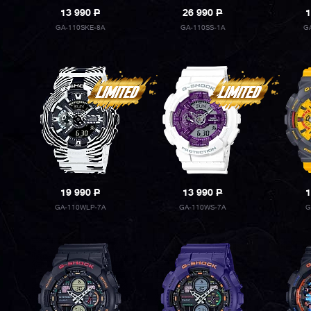
13 990
P
26 990
P
1
GA-110SKE-8A
GA-110SS-1A
G
19 990
P
13 990
P
1
GA-110WLP-7A
GA-110WS-7A
G