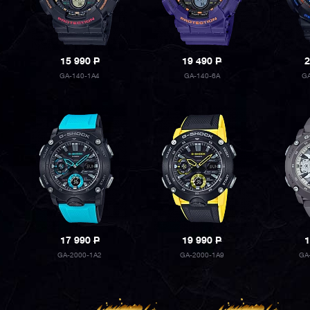
15 990
P
19 490
P
2
GA-140-1A4
GA-140-6A
G
17 990
P
19 990
P
1
GA-2000-1A2
GA-2000-1A9
GA