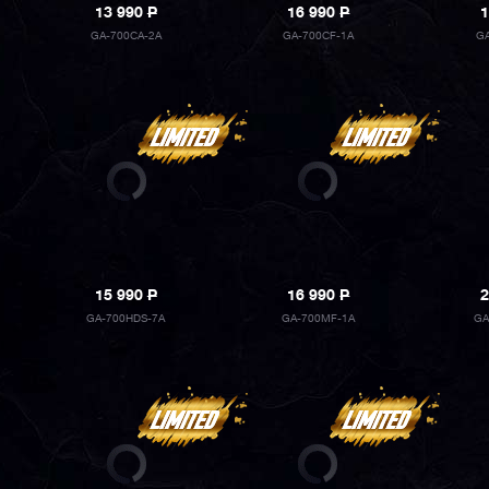
13 990
P
16 990
P
1
GA-700CA-2A
GA-700CF-1A
G
15 990
P
16 990
P
2
GA-700HDS-7A
GA-700MF-1A
GA