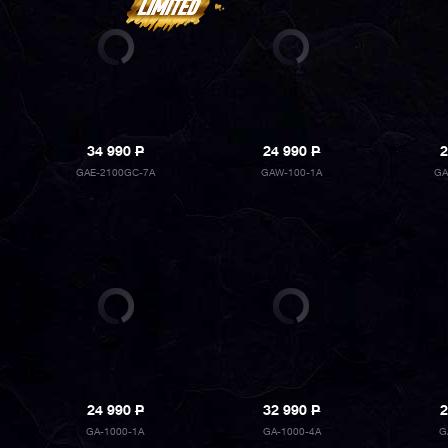
34 990
P
24 990
P
2
GAE-2100GC-7A
GAW-100-1A
GA
24 990
P
32 990
P
2
GA-1000-1A
GA-1000-4A
G