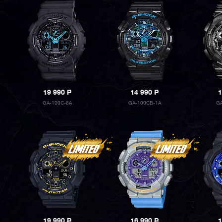
19 990
P
14 990
P
1
GA-100C-8A
GA-100CB-1A
GA
19 990
P
16 990
P
1