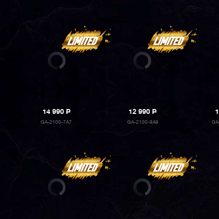
14 990
P
12 990
P
1
GA-2100-7A7
GA-2100-9A9
GA