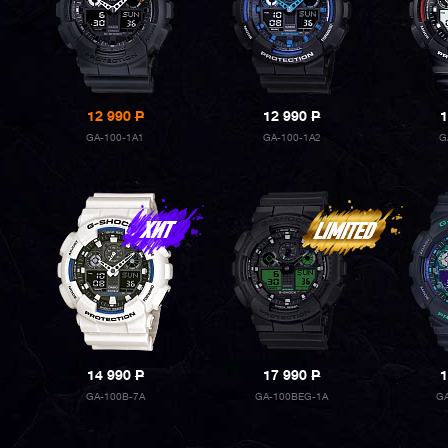
12 990
P
12 990
P
1
GA-100-1A1
GA-100-1A2
G
14 990
P
17 990
P
1
GA-100B-7A
GA-100BEG-1A
G