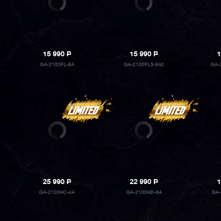
15 990
P
15 990
P
1
GA-2100FL-8A
GA-2100FLS-8A2
GA-
25 990
P
22 990
P
1
GA-2100HC-4A
GA-2100HD-8A
GA-