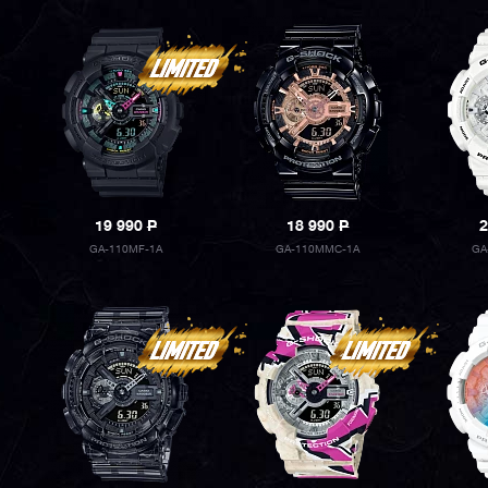
19 990
P
18 990
P
2
GA-110MF-1A
GA-110MMC-1A
GA