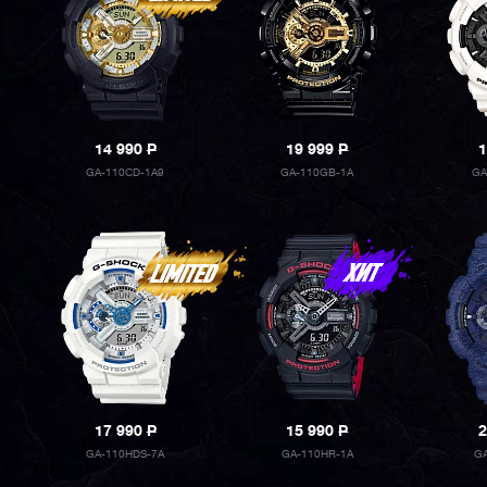
14 990
P
19 999
P
1
GA-110CD-1A9
GA-110GB-1A
GA
17 990
P
15 990
P
2
GA-110HDS-7A
GA-110HR-1A
G