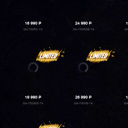
16 990
P
24 990
P
1
GA-700RC-1A
GA-700RGB-1A
GA
19 990
P
26 990
P
1
GA-700SKE-7A
GA-700VB-1A
GA