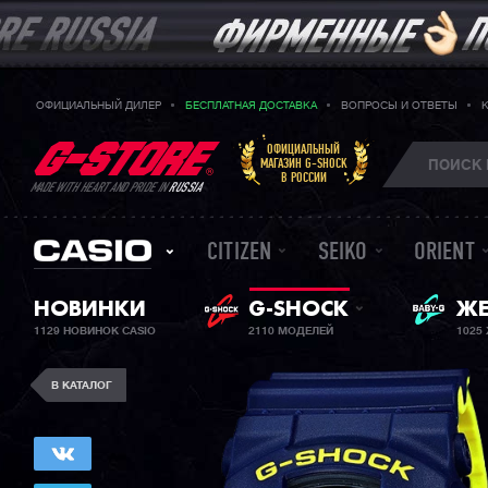
ОФИЦИАЛЬНЫЙ ДИЛЕР
БЕСПЛАТНАЯ ДОСТАВКА
ВОПРОСЫ И ОТВЕТЫ
ОФИЦИАЛЬНЫЙ
МАГАЗИН G-SHOCK
В РОССИИ
MADE WITH HEART AND PRIDE IN
RUSSIA
CITIZEN
SEIKO
ORIENT
НОВИНКИ
G-SHOCK
BA
ЖЕ
1129 НОВИНОК CASIO
2110 МОДЕЛЕЙ
1025
В КАТАЛОГ