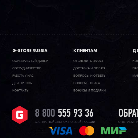
G-STORE RUSSIA
КЛИЕНТАМ
ДЛ
ОФИЦИАЛЬНЫЙ ДИЛЕР
ОТСЛЕДИТЬ ЗАКАЗ
КО
CОТРУДНИЧЕСТВО
ДОСТАВКА И ОПЛАТА
ПА
РАБОТА У НАС
ВОПРОСЫ И ОТВЕТЫ
МА
ДЛЯ ПРЕССЫ
ВОЗВРАТ ТОВАРА
КОНТАКТЫ
БОНУСЫ И ПОДАРКИ
8 800
555 93 36
ОБРА
БЕСПЛАТНЫЙ ЗВОНОК ПО ВСЕЙ РОССИИ
ОТВЕЧАЕМ Н