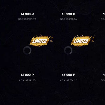
14 990
P
15 990
P
1
GA-2100SKE-7A
GA-2100SR-1A
GA-
12 990
P
15 990
P
1
GA-2100VB-1A
GA-2100WD-1A
GA