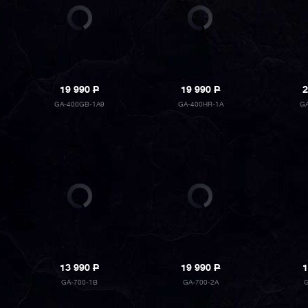
19 990
P
19 990
P
2
GA-400GB-1A9
GA-400HR-1A
GA
13 990
P
19 990
P
1
GA-700-1B
GA-700-2A