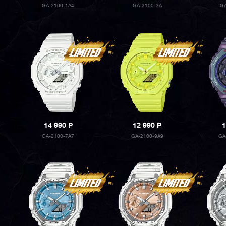
GA-2100-1A4
GA-2100-2A
G
14 990
P
12 990
P
1
GA-2100-7A7
GA-2100-9A9
GA