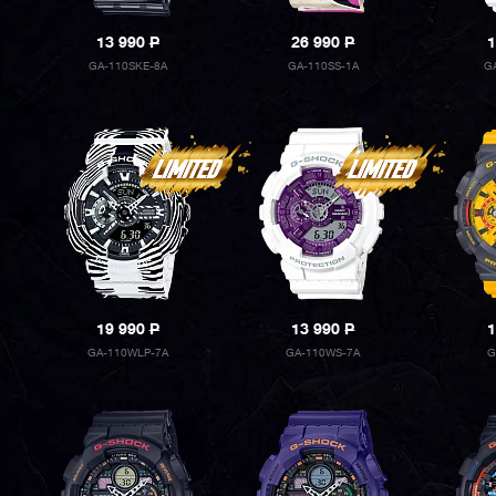
13 990
P
26 990
P
1
GA-110SKE-8A
GA-110SS-1A
G
19 990
P
13 990
P
1
GA-110WLP-7A
GA-110WS-7A
G