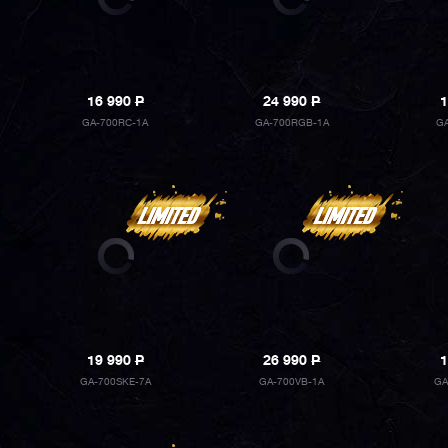
16 990
P
24 990
P
1
GA-700RC-1A
GA-700RGB-1A
GA
19 990
P
26 990
P
1
GA-700SKE-7A
GA-700VB-1A
GA