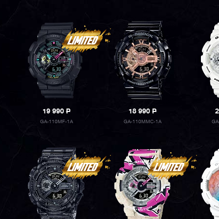
19 990
P
18 990
P
2
GA-110MF-1A
GA-110MMC-1A
GA