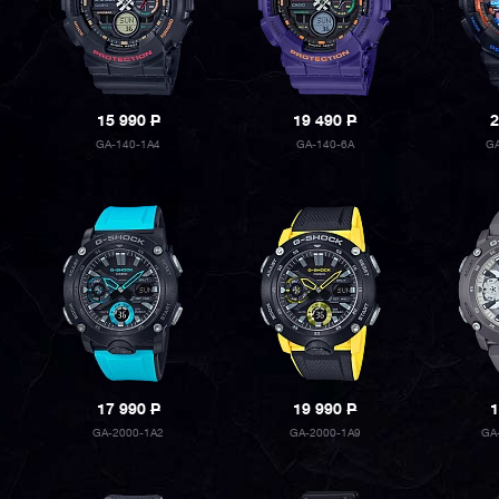
15 990
P
19 490
P
2
GA-140-1A4
GA-140-6A
G
17 990
P
19 990
P
1
GA-2000-1A2
GA-2000-1A9
GA