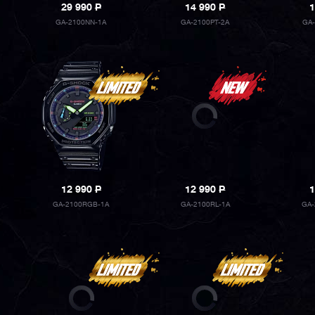
29 990
P
14 990
P
1
GA-2100NN-1A
GA-2100PT-2A
GA
12 990
P
12 990
P
1
GA-2100RGB-1A
GA-2100RL-1A
GA-