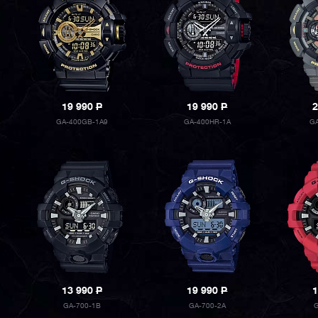
19 990
P
19 990
P
2
GA-400GB-1A9
GA-400HR-1A
GA
13 990
P
19 990
P
1
GA-700-1B
GA-700-2A