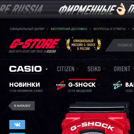
ОФИЦИАЛЬНЫЙ ДИЛЕР
БЕСПЛАТНАЯ ДОСТАВКА
ВОПРОСЫ И ОТВЕТЫ
ОФИЦИАЛЬНЫЙ
МАГАЗИН G-SHOCK
В РОССИИ
MADE WITH HEART AND PRIDE IN
RUSSIA
CITIZEN
SEIKO
ORIENT
НОВИНКИ
G-SHOCK
ЖЕ
BA
1129 НОВИНОК CASIO
2110 МОДЕЛЕЙ
1025
В КАТАЛОГ