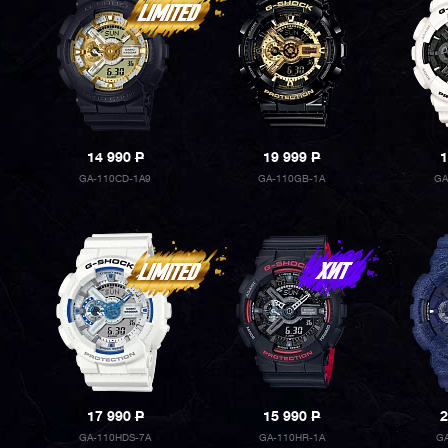
14 990
P
19 999
P
1
GA-110CD-1A9
GA-110GB-1A
GA
17 990
P
15 990
P
2
GA-110HDS-7A
GA-110HR-1A
G