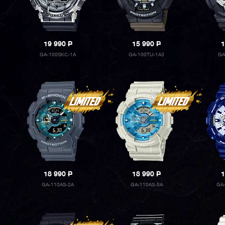
19 990
P
15 990
P
1
GA-100SKC-1A
GA-100TU-1A3
GA
18 990
P
18 990
P
1
GA-110AS-2A
GA-110AS-5A
GA