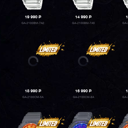
19 990
P
14 990
P
1
GA-2100BM-7A2
GA-2100BM-7A5
GA-
18 990
P
16 990
P
1
GA-2100CM-5A
GA-2100CM-8A
GA-