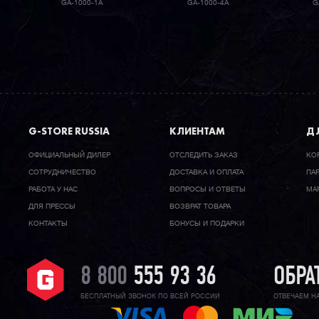
GA-1000-1A
GA-1000-4A
G
G-STORE RUSSIA
КЛИЕНТАМ
ДЛ
ОФИЦИАЛЬНЫЙ ДИЛЕР
ОТСЛЕДИТЬ ЗАКАЗ
КО
CОТРУДНИЧЕСТВО
ДОСТАВКА И ОПЛАТА
ПА
РАБОТА У НАС
ВОПРОСЫ И ОТВЕТЫ
МА
ДЛЯ ПРЕССЫ
ВОЗВРАТ ТОВАРА
КОНТАКТЫ
БОНУСЫ И ПОДАРКИ
8 800
555 93 36
ОБРА
БЕСПЛАТНЫЙ ЗВОНОК ПО ВСЕЙ РОССИИ
ОТВЕЧАЕМ Н