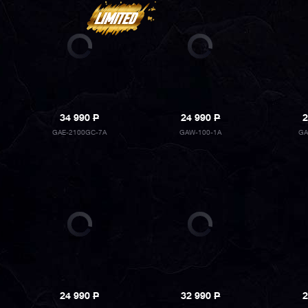
34 990
P
24 990
P
2
GAE-2100GC-7A
GAW-100-1A
GA
24 990
P
32 990
P
2