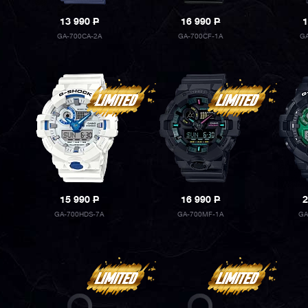
13 990
P
16 990
P
1
GA-700CA-2A
GA-700CF-1A
G
15 990
P
16 990
P
2
GA-700HDS-7A
GA-700MF-1A
GA