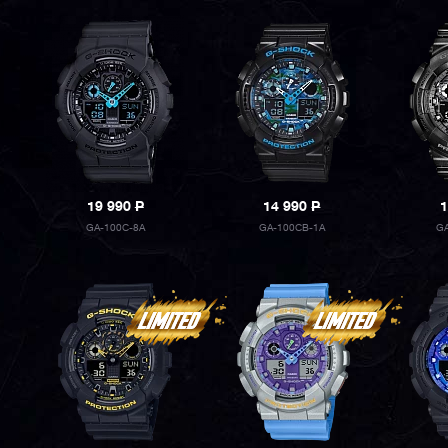
19 990
P
14 990
P
1
GA-100C-8A
GA-100CB-1A
GA