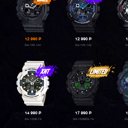
12 990
P
12 990
P
1
GA-100-1A1
GA-100-1A2
G
14 990
P
17 990
P
1
GA-100B-7A
GA-100BEG-1A
G