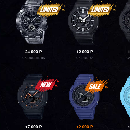
24 990
P
12 990
P
1
GA-2000SKE-8A
GA-2100-1A
G
17 999
P
12 990
P
1