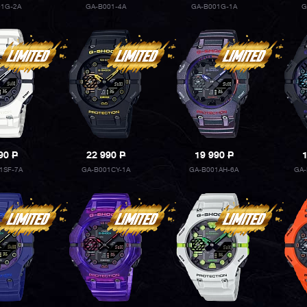
01G-2A
GA-B001-4A
GA-B001G-1A
G
990
P
22 990
P
19 990
P
1SF-7A
GA-B001CY-1A
GA-B001AH-6A
GA-