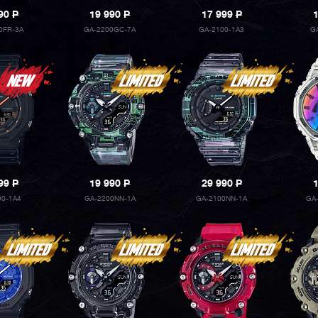
990
P
19 990
P
17 999
P
0FR-3A
GA-2200GC-7A
GA-2100-1A3
G
999
P
19 990
P
29 990
P
00-1A4
GA-2200NN-1A
GA-2100NN-1A
GA