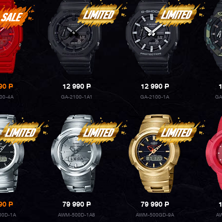
990
P
12 990
P
12 990
P
00-4A
GA-2100-1A1
GA-2100-1A
GA
990
P
79 990
P
79 990
P
00D-1A
AWM-500D-1A8
AWM-500GD-9A
A