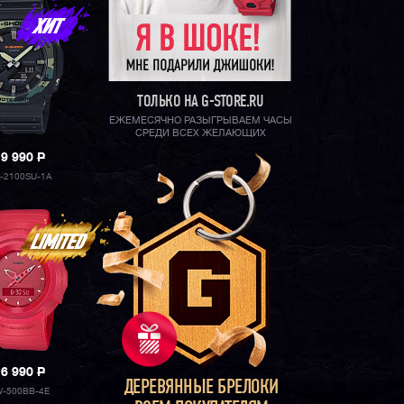
ТОЛЬКО НА G-STORE.RU
ЕЖЕМЕСЯЧНО РАЗЫГРЫВАЕМ ЧАСЫ
СРЕДИ ВСЕХ ЖЕЛАЮЩИХ
19 990
P
-2100SU-1A
16 990
P
ДЕРЕВЯННЫЕ БРЕЛОКИ
W-500BB-4E