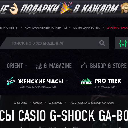
Ы И ОТВЕТЫ
КОРПОРАТИВНЫМ КЛИЕНТАМ
СОТРУДНИЧЕСТВО
ДАРИМ G-SHO
ORIENT
誌 G-MAGAZINE
ВЫБОР G-STORE
BABY-G + SHEEN
PRO TREK
ЖЕНСКИЕ ЧАСЫ
1025 ЖЕНСКИХ МОДЕЛЕЙ
219 МОДЕЛЕЙ
G-STORE
CASIO
G-SHOCK
ЧАСЫ CASIO G-SHOCK GA-B001
СЫ CASIO G-SHOCK GA-B