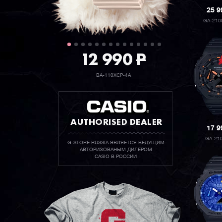
25 
GA-210
12 990
P
BA-110XCP-4A
AUTHORISED DEALER
17 
GA-21
G-STORE RUSSIA ЯВЛЯЕТСЯ ВЕДУЩИМ
АВТОРИЗОВАНЫМ ДИЛЕРОМ
CASIO В РОССИИ