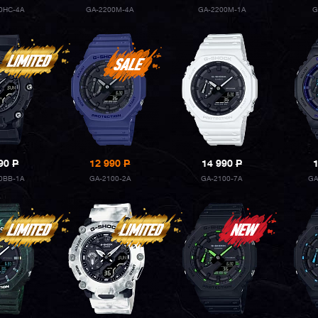
0HC-4A
GA-2200M-4A
GA-2200M-1A
G
990
P
12 990
P
14 990
P
0BB-1A
GA-2100-2A
GA-2100-7A
GA