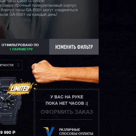
ые часы Casio G-Shock!
 и сверх-прочный полиуретановый корпус
 блютус часы GA-B001 могут соединяться
асов GA-B001 на каждый день!
ОТФИЛЬТРОВАНО ПО
ИЗМЕНИТЬ ФИЛЬТР
1 ПАРАМЕТРУ
ЯРНОСТИ
У ВАС НА РУКЕ
ПОКА НЕТ ЧАСОВ :(
ОФОРМИТЬ ЗАКАЗ
РАЗЛИЧНЫЕ
19 990
P
СПОСОБЫ ОПЛАТЫ