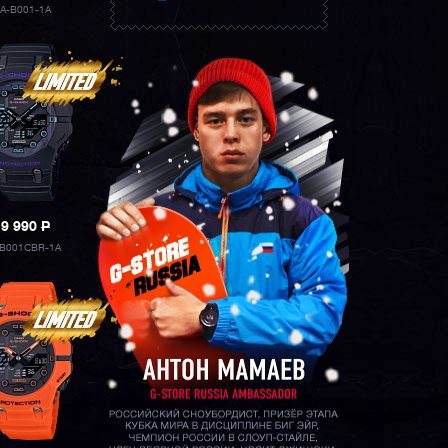
A-B001-1A
19 990
P
B001CBR-1A