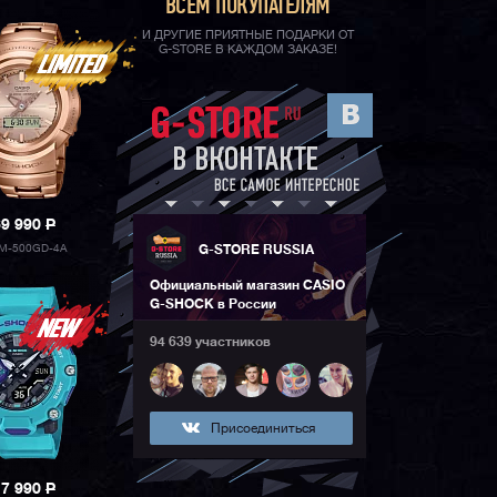
ВСЕМ ПОКУПАТЕЛЯМ
И ДРУГИЕ ПРИЯТНЫЕ ПОДАРКИ ОТ
G-STORE В КАЖДОМ ЗАКАЗЕ!
69 990
P
M-500GD-4A
G-STORE RUSSIA
Официальный магазин CASIO
G-SHOCK в России
94 639 участников
Присоединиться
17 990
P