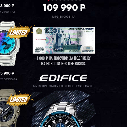
109 990
P
13 990
P
A-2100-1A2
MTG-B1000B-1A
1 000
Р
НА ПОКУПКИ ЗА ПОДПИСКУ
НА НОВОСТИ G-STORE RUSSIA
15 990
P
-2100SRS-7A
МУЖСКИЕ СТАЛЬНЫЕ ХРОНОГРАФЫ CASIO