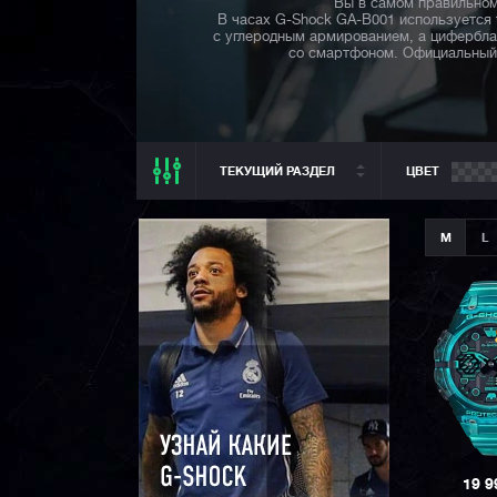
Вы в самом правильном
В часах G-Shock GA-B001 используется 
с углеродным армированием, а цифербла
со смартфоном. Официальный 
ТЕКУЩИЙ РАЗДЕЛ
ЦВЕТ
ТЕКУЩИЙ РАЗДЕЛ
M
L
ВСЕ CASIO
CASIO G-SHOCK
CASIO BABY-G
CASIO PRO TREK
CASIO EDIFICE
CITIZEN
SEIKO
19 
ORIENT