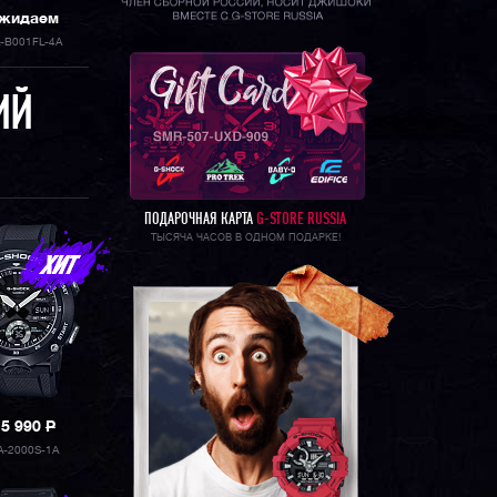
жидаем
-B001FL-4A
ИЙ
ПОДАРОЧНАЯ КАРТА
G-STORE RUSSIA
ТЫСЯЧА ЧАСОВ В ОДНОМ ПОДАРКЕ!
15 990
P
A-2000S-1A