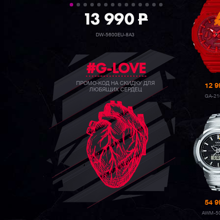
39 990
P
GW-B5600BC-1B
#G-LOVE
ПРОМО-КОД НА СКИДКУ ДЛЯ
12 
ЛЮБЯЩИХ СЕРДЕЦ
GA-21
54 
AWM-5