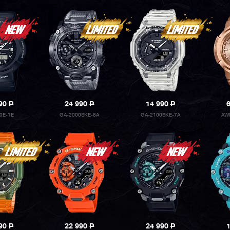
990
P
24 990
P
14 990
P
0E-1E
GA-2000SKE-8A
GA-2100SKE-7A
AW
990
P
22 990
P
24 990
P