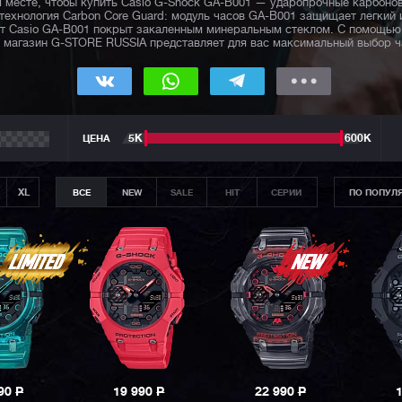
 месте, чтобы купить Casio G-Shock GA-B001 — ударопрочные карбонов
технология Carbon Core Guard: модуль часов GA-B001 защищает легкий
т Casio GA-B001 покрыт закаленным минеральным стеклом. С помощью
магазин G-STORE RUSSIA представляет для вас максимальный выбор ч
ЦЕНА
5К
600К
XL
ВСЕ
NEW
SALE
HIT
СЕРИИ
ПО ПОПУЛ
990
P
19 990
P
22 990
P