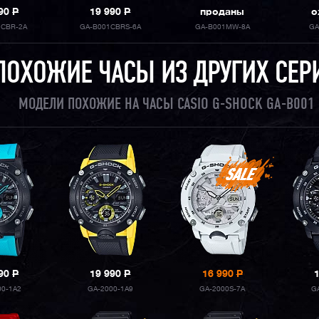
990
P
19 990
P
проданы
о
1CBR-2A
GA-B001CBRS-6A
GA-B001MW-8A
GA
ПОХОЖИЕ ЧАСЫ ИЗ ДРУГИХ СЕР
МОДЕЛИ ПОХОЖИЕ НА ЧАСЫ CASIO G-SHOCK GA-B001
990
P
19 990
P
16 990
P
00-1A2
GA-2000-1A9
GA-2000S-7A
G