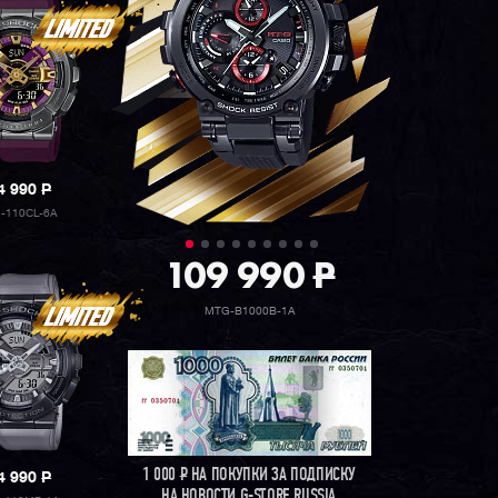
4 990
P
-110CL-6A
109 990
P
MTG-B1000B-1A
1 000
Р
НА ПОКУПКИ ЗА ПОДПИСКУ
4 990
P
НА НОВОСТИ G-STORE RUSSIA