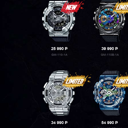
25 990
P
39 990
P
GM-110-1A
GM-110B-1A
34 990
P
54 990
P