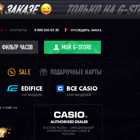
8 800 555 93 36
CK
КОНТАКТЫ
ОТСЛЕДИТЬ ЗАКАЗ
ФИЛЬТР ЧАСОВ
МОЙ G-STORE
SALE
ПОДАРОЧНЫЕ КАРТЫ
EDIFICE
ВСЕ CASIO
742 МОДЕЛИ
4358 МОДЕЛЕЙ
-110NE-1A
G-STORE RUSSIA - ОФИЦИАЛЬНЫЙ
ИНТЕРНЕТ-МАГАЗИН CASIO В
РОССИИ