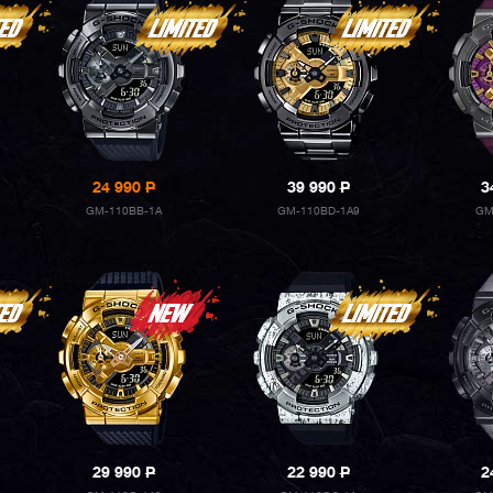
24 990
P
39 990
P
3
GM-110BB-1A
GM-110BD-1A9
GM
29 990
P
22 990
P
2