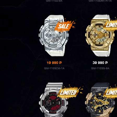
GM-110D-8A
GM-110EARTH-1A
19 990
P
39 990
P
GM-110SCM-1A
GM-110SG-9A