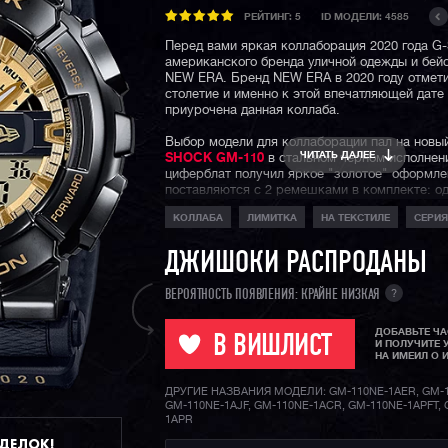
РЕЙТИНГ:
5
ID МОДЕЛИ: 4585
Перед вами яркая коллаборация 2020 года G
американского бренда уличной одежды и бей
NEW ERA. Бренд NEW ERA в 2020 году отмети
столетие и именно к этой впечатляющей дате
приурочена данная коллаба.
Выбор модели для коллаборации пал на новы
ЧИТАТЬ ДАЛЕЕ
SHOCK GM-110
в стальном черном исполнени
циферблат получил яркое "золотое" оформле
поставляются с 2 ремешками в комплекте: о
точно из такой же ткани, из которой шьют бе
КОЛЛАБА
ЛИМИТКА
НА ТЕКСТИЛЕ
СЕРИЯ
NEW ERA, с зеленой внутренней частью, вто
черный полимерный с блестками внутри. На 
вы найдете логотип NEW ERA, а задняя мета
ДЖИШОКИ РАСПРОДАНЫ
крышка в золотом цвете содержит гравировк
годовщины основания бренда.
?
ВЕРОЯТНОСТЬ ПОЯВЛЕНИЯ: КРАЙНЕ НИЗКАЯ
Модель выпущена лимитированным тиражом,
ДОБАВЬТЕ Ч
поступило всего несколько десятков экземпля
В ВИШЛИСТ
И ПОЛУЧИТЕ 
все коллаборации, отличается не только сти
НА ИМЕИЛ О 
внешним видом самих часов, но и уникальны
упаковки: фирменный пенал заменил привыч
ДРУГИЕ НАЗВАНИЯ МОДЕЛИ: GM-110NE-1AER, GM-1
жестяную банку (смотрите доп фото ниже). К
GM-110NE-1AJF, GM-110NE-1ACR, GM-110NE-1APFT, 
не стоит забывать про стандартную для джи
1APR
ударопрочность, водозащиту в 200 метров, 
ДДЕЛОК!
секундомера, таймера и мирового времени.