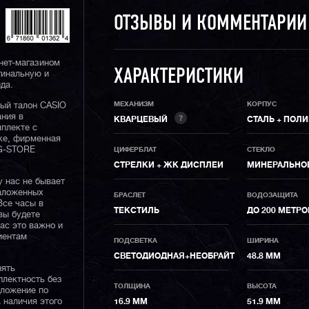
ОТЗЫВЫ И КОММЕНТАРИ
нет-магазином
ХАРАКТЕРИСТИКИ
гинальную и
да.
МЕХАНИЗМ
КОРПУС
ный талон CASIO
ания в
?
КВАРЦЕВЫЙ
СТАЛЬ + ПОЛ
плекте с
ке, фирменная
 G-STORE
ЦИФЕРБЛАТ
СТЕКЛО
СТРЕЛКИ + ЖК ДИСПЛЕИ
МИНЕРАЛЬНО
у нас не бывает
наложенных
БРАСЛЕТ
ВОДОЗАЩИТА
Все часы в
ТЕКСТИЛЬ
ДО 200 МЕТР
вы будете
нас это важно и
иентам
ПОДСВЕТКА
ШИРИНА
СВЕТОДИОДНАЯ+НЕОБРАЙТ
48.8 ММ
нять
плектность без
ТОЛЩИНА
ВЫСОТА
дложение по
 наличия этого
16.9 ММ
51.9 ММ