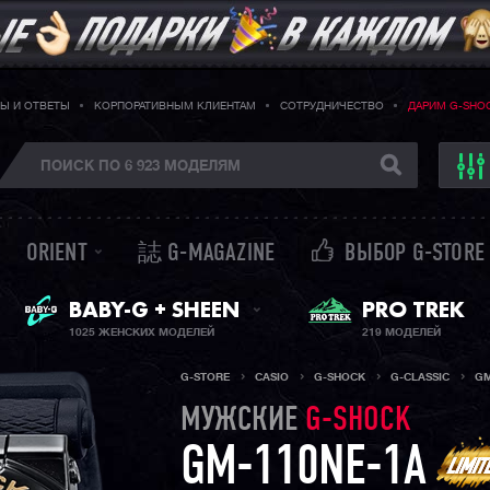
Ы И ОТВЕТЫ
КОРПОРАТИВНЫМ КЛИЕНТАМ
СОТРУДНИЧЕСТВО
ДАРИМ G-SHO
ORIENT
誌 G-MAGAZINE
ВЫБОР G-STORE
ЖЕНСКИЕ ЧАСЫ
PRO TREK
BABY-G + SHEEN
1025 ЖЕНСКИХ МОДЕЛЕЙ
219 МОДЕЛЕЙ
G-STORE
CASIO
G-SHOCK
G-CLASSIC
GM
МУЖСКИЕ
G-SHOCK
GM-110NE-1A