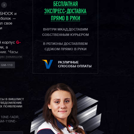
БЕСПЛАТНАЯ
ЭКСПРЕСС-ДОСТАВКА
-SHOCK и
ПРЯМО В РУКИ
сболок —
л свое
 и
ВНУТРИ МКАД ДОСТАВИМ
СОБСТВЕННЫМ КУРЬЕРОМ
й корпус
G-
В РЕГИОНЫ ДОСТАВЛЯЕМ
и, а
СДЭКОМ ПРЯМО В РУКИ
ние. Часы
дин ремешок
йсболки
РАЗЛИЧНЫЕ
 GM-110
рой —
СПОСОБЫ ОПЛАТЫ
циферблате
ллическая
у в честь
 в Россию
АСЫ В ВИШЛИСТ
ров и, как и
УВЕДОМЛЕНИЕ
льным
ИХ ПОЯВЛЕНИИ
м дизайном
ную
10NE-1ADR,
онечно же,
GM-110NE-
шоков
функции