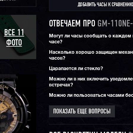
ДОБАВИТЬ ЧАСЫ К СРАВНЕНИ
А
все коллаборации G-Shock
вы можете най
специальном разделе. Многие из представле
моделей явдяются
лимитками
и представлен
ОТВЕЧАЕМ ПРО
GM-110NE-
единичном экземпляре.
ВСЕ 11
Могут ли часы сообщать о каждом
часе?
ФОТО
Насколько хорошо защищен меха
часов?
Царапается ли стекло?
Можно ли в них включить уведомле
встречах?
Можно ли пользоваться часами б
ПОКАЗАТЬ ЕЩЕ ВОПРОСЫ