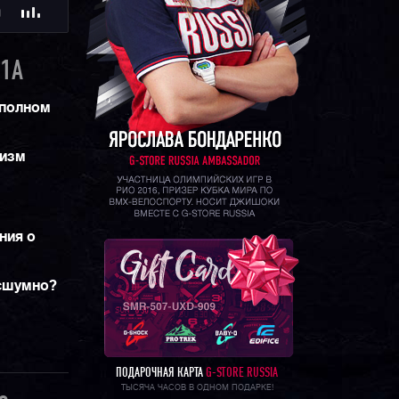
Ю
ти в нашем
нных
ы в
1A
 полном
низм
ния о
есшумно?
ПОДАРОЧНАЯ КАРТА
G-STORE RUSSIA
ТЫСЯЧА ЧАСОВ В ОДНОМ ПОДАРКЕ!