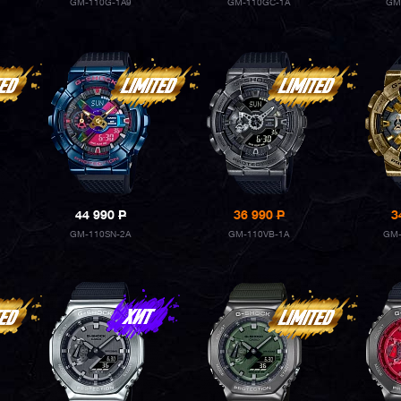
GM-110G-1A9
GM-110GC-1A
GM
44 990
P
36 990
P
3
GM-110SN-2A
GM-110VB-1A
GM-