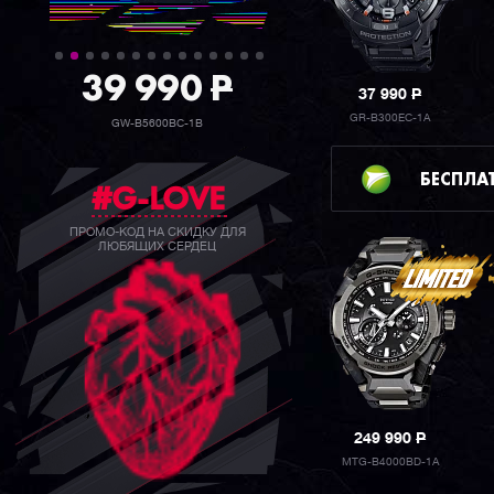
39 990
P
37 990
P
GR-B300EC-1A
GW-B5600BC-1B
БЕСПЛА
#G-LOVE
ПРОМО-КОД НА СКИДКУ ДЛЯ
ЛЮБЯЩИХ СЕРДЕЦ
249 990
P
MTG-B4000BD-1A