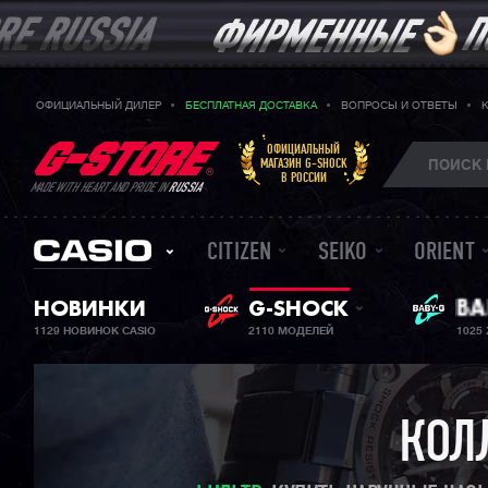
ОФИЦИАЛЬНЫЙ ДИЛЕР
БЕСПЛАТНАЯ ДОСТАВКА
ВОПРОСЫ И ОТВЕТЫ
ОФИЦИАЛЬНЫЙ
МАГАЗИН G-SHOCK
В РОССИИ
MADE WITH HEART AND PRIDE IN
RUSSIA
CITIZEN
SEIKO
ORIENT
НОВИНКИ
G-SHOCK
ЖЕ
BA
1129 НОВИНОК CASIO
2110 МОДЕЛЕЙ
1025
КОЛ