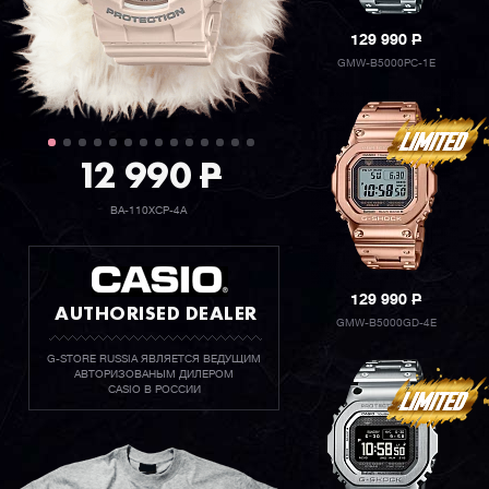
129 990
P
GMW-B5000PC-1E
12 990
P
BA-110XCP-4A
129 990
P
AUTHORISED DEALER
GMW-B5000GD-4E
G-STORE RUSSIA ЯВЛЯЕТСЯ ВЕДУЩИМ
АВТОРИЗОВАНЫМ ДИЛЕРОМ
CASIO В РОССИИ