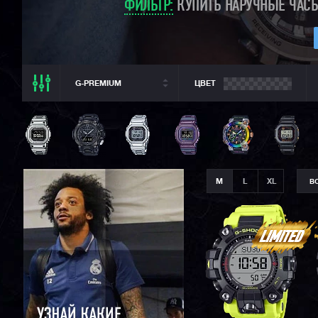
ФИЛЬТР:
КУПИТЬ НАРУЧНЫЕ ЧАСЫ 
G-PREMIUM
ЦВЕТ
ВСЕ РАЗДЕЛЫ
ВСЕ CASIO
CASIO G-SHOCK
CASIO BABY-G
M
L
XL
В
CASIO PRO TREK
CASIO EDIFICE
CITIZEN
SEIKO
ORIENT