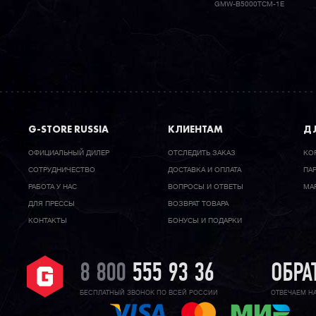
GMW-B5000TCM-1E
G-STORE RUSSIA
КЛИЕНТАМ
ДЛ
ОФИЦИАЛЬНЫЙ ДИЛЕР
ОТСЛЕДИТЬ ЗАКАЗ
КО
CОТРУДНИЧЕСТВО
ДОСТАВКА И ОПЛАТА
ПА
РАБОТА У НАС
ВОПРОСЫ И ОТВЕТЫ
МА
ДЛЯ ПРЕССЫ
ВОЗВРАТ ТОВАРА
КОНТАКТЫ
БОНУСЫ И ПОДАРКИ
8 800
555 93 36
ОБРА
БЕСПЛАТНЫЙ ЗВОНОК ПО ВСЕЙ РОССИИ
ОТВЕЧАЕМ Н