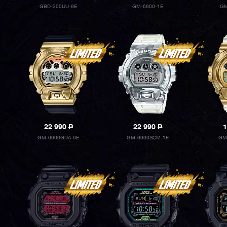
GBD-200UU-9E
GM-6900-1E
GM
22 990
P
22 990
P
1
GM-6900GDA-9E
GM-6900SCM-1E
GM