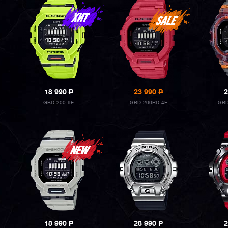
18 990
P
23 990
P
2
GBD-200-9E
GBD-200RD-4E
GBD
18 990
P
28 990
P
2