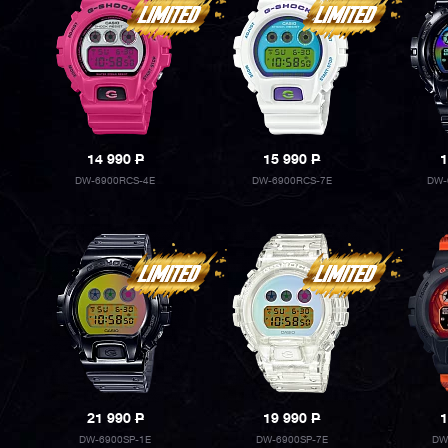
14 990
P
15 990
P
1
DW-6900RCS-4E
DW-6900RCS-7E
DW-
21 990
P
19 990
P
1
DW-6900SP-1E
DW-6900SP-7E
DW