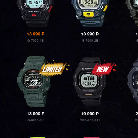
13 990
P
13 990
P
1
G-7900-1E
G-7900-2E
13 990
P
19 990
P
2
G-9000-3V
GBD-200-1A1
G