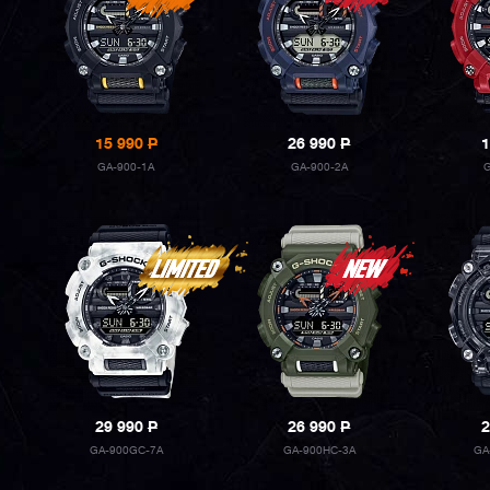
15 990
P
26 990
P
1
GA-900-1A
GA-900-2A
29 990
P
26 990
P
2
GA-900GC-7A
GA-900HC-3A
GA