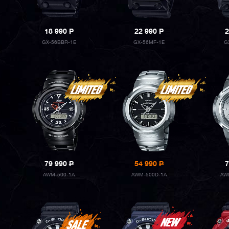
18 990
P
22 990
P
2
GX-56BBR-1E
GX-56MF-1E
G
79 990
P
54 990
P
7
AWM-500-1A
AWM-500D-1A
AW