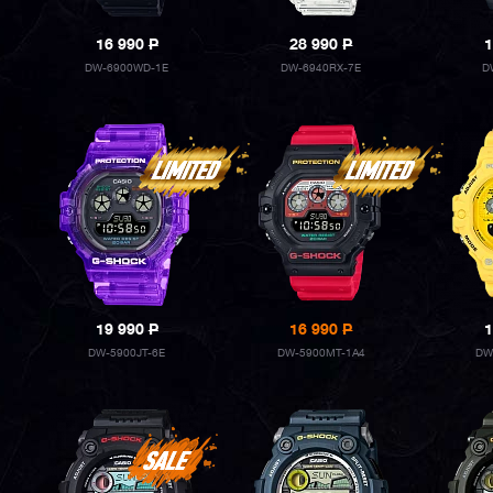
16 990
P
28 990
P
1
DW-6900WD-1E
DW-6940RX-7E
D
19 990
P
16 990
P
1
DW-5900JT-6E
DW-5900MT-1A4
DW