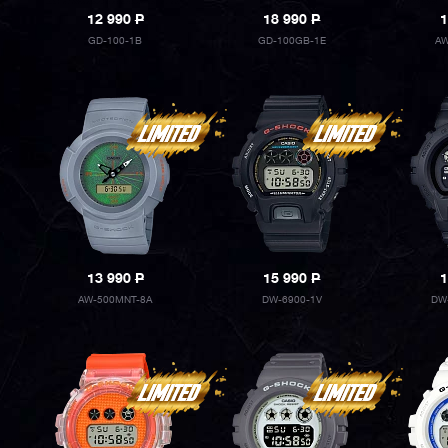
12 990
P
18 990
P
1
GD-100-1B
GD-100GB-1E
AW
13 990
P
15 990
P
1
AW-500MNT-8A
DW-6900-1V
DW