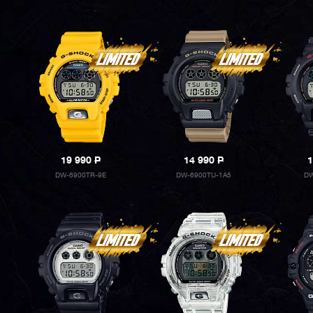
19 990
P
14 990
P
1
DW-6900TR-9E
DW-6900TU-1A5
DW