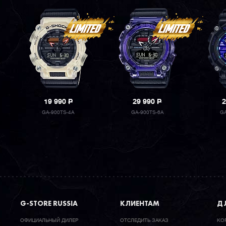
19 990
P
29 990
P
2
GA-900TS-4A
GA-900TS-6A
GA
G-STORE RUSSIA
КЛИЕНТАМ
ДЛ
ОФИЦИАЛЬНЫЙ ДИЛЕР
ОТСЛЕДИТЬ ЗАКАЗ
КО