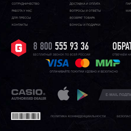
CОТРУДНИЧЕСТВО
ДОСТАВКА И ОПЛАТА
ПА
РАБОТА У НАС
ВОПРОСЫ И ОТВЕТЫ
МА
ДЛЯ ПРЕССЫ
ВОЗВРАТ ТОВАРА
КОНТАКТЫ
БОНУСЫ И ПОДАРКИ
8 800
555 93 36
ОБРА
БЕСПЛАТНЫЙ ЗВОНОК ПО ВСЕЙ РОССИИ
ОТВЕЧАЕМ Н
ОПЛАЧИВАЙТЕ ПОКУПКИ УДОБНО И БЕЗОПАСНО
ПОЛИТИКА КОНФИДЕНЦИАЛЬНОСТИ
БЕЗОПАС