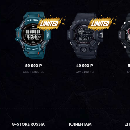
59 990
P
49 990
P
5
GBD-H2000-2E
GW-9400-1B
G
G-STORE RUSSIA
КЛИЕНТАМ
ДЛ