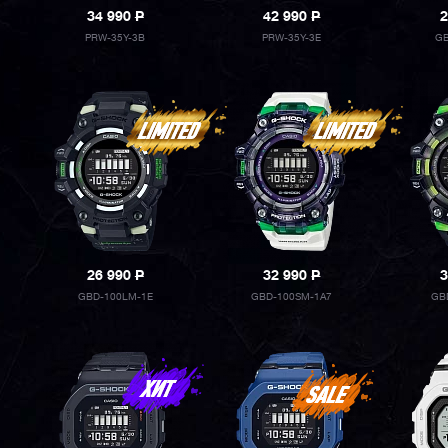
34 990
P
42 990
P
2
PRW-35Y-3B
PRW-35Y-3E
GB
26 990
P
32 990
P
3
GBD-100LM-1E
GBD-100SM-1A7
GB