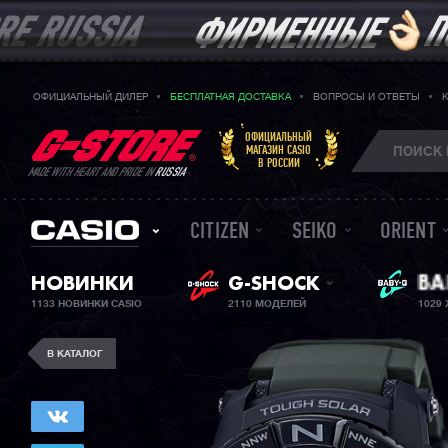
ОФИЦИАЛЬНЫЙ ДИЛЕР
БЕСПЛАТНАЯ ДОСТАВКА
ВОПРОСЫ И ОТВЕТЫ
ОФИЦИАЛЬНЫЙ
МАГАЗИН CASIO
В РОССИИ
MADE WITH HEART AND PRIDE IN
RUSSIA
CITIZEN
SEIKO
ORIENT
НОВИНКИ
G-SHOCK
BA
ЖЕ
1133 НОВИНКИ CASIO
2110 МОДЕЛЕЙ
1029
В КАТАЛОГ