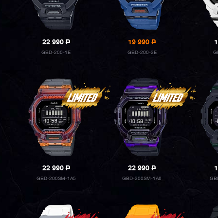
22 990
P
19 990
P
1
GBD-200-1E
GBD-200-2E
G
22 990
P
22 990
P
1
GBD-200SM-1A5
GBD-200SM-1A6
GB