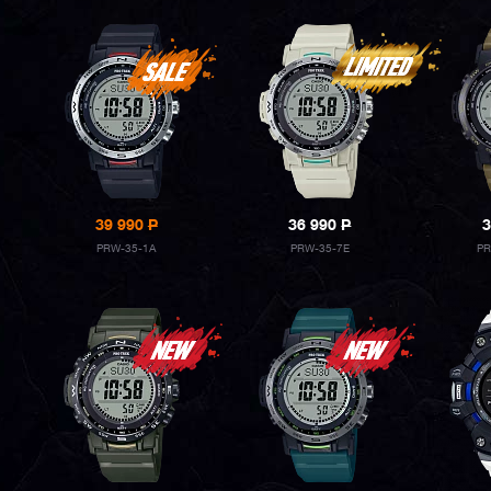
39 990
P
36 990
P
3
PRW-35-1A
PRW-35-7E
PR