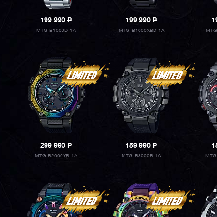
199 990
P
199 990
P
1
MTG-B1000D-1A
MTG-B1000XBD-1A
MTG
299 990
P
159 990
P
1
MTG-B2000YR-1A
MTG-B3000B-1A
MTG