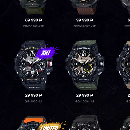
89 990
P
99 990
P
6
PRW-6900Y-3E
PRW-6900YL-5E
PRW
29 990
P
29 990
P
2
GG-1000-1A
GG-1000-1A3
GG