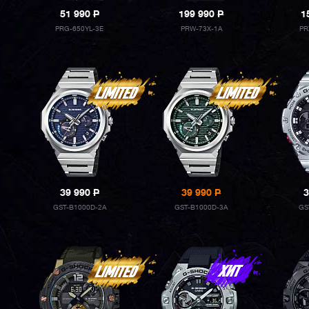
51 990
P
199 990
P
1
PRG-650YL-3E
PRW-73X-1A
PR
39 990
P
39 990
P
3
GST-B1000D-2A
GST-B1000D-3A
GS