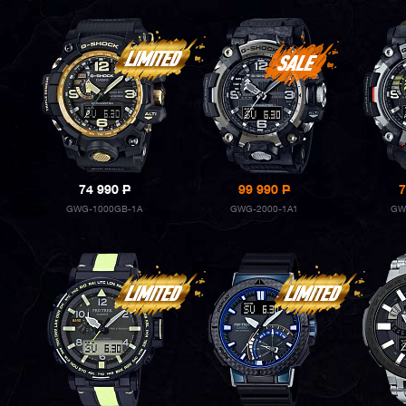
74 990
P
99 990
P
7
GWG-1000GB-1A
GWG-2000-1A1
GW