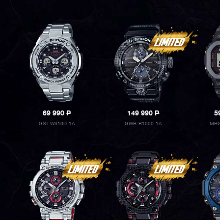
69 990
P
149 990
P
5
GST-W310D-1A
GWR-B1000-1A
MRG