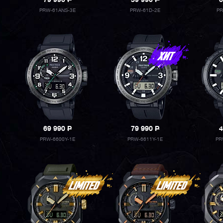
79 990
P
59 990
P
6
PRW-61ANS-3E
PRW-61D-2E
PR
69 990
P
79 990
P
4
PRW-6600Y-1E
PRW-6611Y-1E
PR