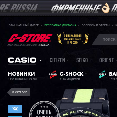
ОФИЦИАЛЬНЫЙ ДИЛЕР
БЕСПЛАТНАЯ ДОСТАВКА
ВОПРОСЫ И ОТВЕТЫ
ОФИЦИАЛЬНЫЙ
МАГАЗИН CASIO
В РОССИИ
MADE WITH HEART AND PRIDE IN
RUSSIA
CITIZEN
SEIKO
ORIENT
НОВИНКИ
G-SHOCK
ЖЕ
BA
1133 НОВИНКИ CASIO
2110 МОДЕЛЕЙ
1029
В КАТАЛОГ