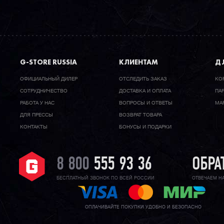
G-STORE RUSSIA
КЛИЕНТАМ
ДЛ
ОФИЦИАЛЬНЫЙ ДИЛЕР
ОТСЛЕДИТЬ ЗАКАЗ
КО
CОТРУДНИЧЕСТВО
ДОСТАВКА И ОПЛАТА
ПА
РАБОТА У НАС
ВОПРОСЫ И ОТВЕТЫ
МА
ДЛЯ ПРЕССЫ
ВОЗВРАТ ТОВАРА
КОНТАКТЫ
БОНУСЫ И ПОДАРКИ
8 800
555 93 36
ОБРА
БЕСПЛАТНЫЙ ЗВОНОК ПО ВСЕЙ РОССИИ
ОТВЕЧАЕМ Н
ОПЛАЧИВАЙТЕ ПОКУПКИ УДОБНО И БЕЗОПАСНО