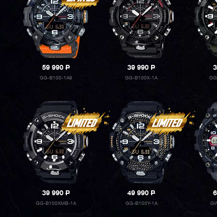
59 990
P
39 990
P
3
GG-B100-1A9
GG-B100X-1A
GG
39 990
P
49 990
P
6
GG-B100XMB-1A
GG-B100Y-1A
GW