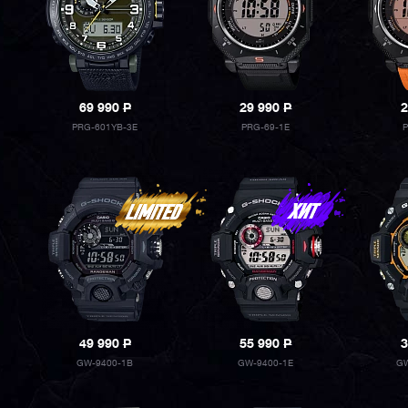
69 990
P
29 990
P
2
PRG-601YB-3E
PRG-69-1E
P
49 990
P
55 990
P
3
GW-9400-1B
GW-9400-1E
GW