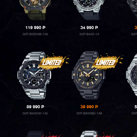
119 990
P
34 990
P
3
GST-B300XB-1A3
GST-B400-1A
GST
89 990
P
39 990
P
5
GST-B400XD-1A2
GST-B500BD-1A9
GST