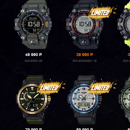
49 990
P
39 990
P
3
GW-9500-3E
GW-9500MEC-1E
GW-