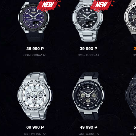
35 990
P
39 990
P
2
GST-B600A-1A6
GST-B600D-1A
G
69 990
P
49 990
P
5
GST-W110D-7A
GST-W300-1A
GST