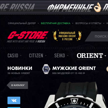
ОФИЦИАЛЬНЫЙ ДИЛЕР
БЕСПЛАТНАЯ ДОСТАВКА
ВОПРОСЫ И ОТВЕТЫ
ОФИЦИАЛЬНЫЙ
МАГАЗИН ORIENT
В РОССИИ
MADE WITH HEART AND PRIDE IN
RUSSIA
CASIO
CITIZEN
SEIKO
НОВИНКИ
МУЖСКИЕ ORIENT
39 НОВЫХ ORIENT
989 МОДЕЛЕЙ ОТ 15 490
Р
В КАТАЛОГ