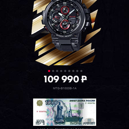
109 990
P
MTG-B1000B-1A