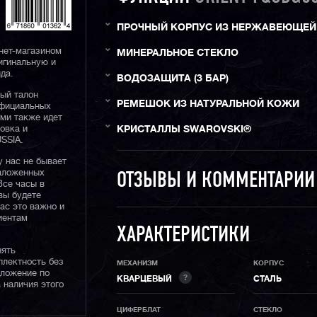
ПРОЧНЫЙ КОРПУС ИЗ НЕРЖАВЕЮЩЕЙ
нет-магазином
МИНЕРАЛЬНОЕ СТЕКЛО
игинальную и
да.
ВОДОЗАЩИТА (3 БАР)
ый талон
РЕМЕШОК ИЗ НАТУРАЛЬНОЙ КОЖИ
официальных
ами также идет
овка и
КРИСТАЛЛЫ SWAROVSKI®
SSIA.
у нас не бывает
наложенных
ОТЗЫВЫ И КОММЕНТАРИ
Все часы в
вы будете
нас это важно и
иентам
ХАРАКТЕРИСТИКИ
нять
плектность без
МЕХАНИЗМ
КОРПУС
дложение по
?
КВАРЦЕВЫЙ
СТАЛЬ
 наличия этого
ЦИФЕРБЛАТ
СТЕКЛО