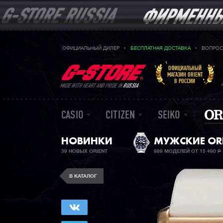
ОФИЦИАЛЬНЫЙ ДИЛЕР
БЕСПЛАТНАЯ ДОСТАВКА
ВОПРОС
ОФИЦИАЛЬНЫЙ
МАГАЗИН ORIENT
В РОССИИ
MADE WITH HEART AND PRIDE IN
RUSSIA
CASIO
CITIZEN
SEIKO
НОВИНКИ
МУЖСКИЕ OR
39 НОВЫХ ORIENT
989 МОДЕЛЕЙ ОТ 15 490
Р
В КАТАЛОГ