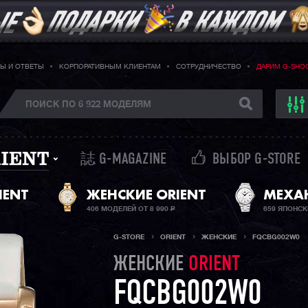
Ы И ОТВЕТЫ
КОРПОРАТИВНЫМ КЛИЕНТАМ
СОТРУДНИЧЕСТВО
ДАРИМ G-SHO
誌 G-MAGAZINE
ВЫБОР G-STORE
IENT
ЖЕНСКИЕ ORIENT
МЕХА
406 МОДЕЛЕЙ ОТ 8 990
Р
659 ЯПОНСК
G-STORE
ORIENT
ЖЕНСКИЕ
FQCBG002W0
ЖЕНСКИЕ
ORIENT
FQCBG002W0