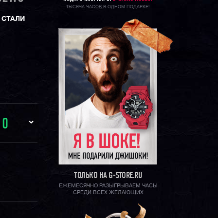
ТЫСЯЧА ЧАСОВ В ОДНОМ ПОДАРКЕ!
 СТАЛИ
И
0
ТОЛЬКО НА G-STORE.RU
ЕЖЕМЕСЯЧНО РАЗЫГРЫВАЕМ ЧАСЫ
СРЕДИ ВСЕХ ЖЕЛАЮЩИХ