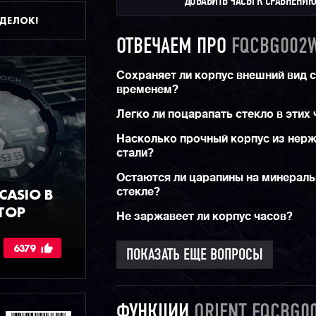
ДОБАВИТЬ ЧАСЫ К СРАВНЕНИ
ДДЕЛОК!
ОТВЕЧАЕМ ПРО
FQCBG002
Сохраняет ли корпус внешний вид 
временем?
Легко ли поцарапать стекло в этих
Насколько прочный корпус из нер
стали?
Остаются ли царапины на минерал
ASIO В
стекле?
ТОР
Не заржавеет ли корпус часов?
6379
ПОКАЗАТЬ ЕЩЕ ВОПРОСЫ
ФУНКЦИИ
ORIENT FQCBG0