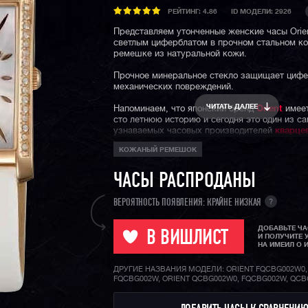
РЕЙТИНГ:
4.86
ID МОДЕЛИ: 2926
Представляем утонченные женские часы Orie
светлым циферблатом в прочном стальном ко
ремешке из натуральной кожи.
Прочное минеральное стекло защищает цифе
механических повреждений.
ЧИТАТЬ ДАЛЕЕ
Напоминаем, что японский бренд
Orient
имеет
сто летнюю историю и сегодня это один из с
узнаваемых часовых производителей
кварце
механических
наручных часов в мире. Часы O
КОЖАНЫЙ РЕМЕШОК
отличает узнаваемый классический дизайн, 
качество сборки и надежность выпускаемых 
моделей.
ЧАСЫ РАСПРОДАНЫ
?
ВЕРОЯТНОСТЬ ПОЯВЛЕНИЯ: КРАЙНЕ НИЗКАЯ
ДОБАВЬТЕ Ч
В ВИШЛИСТ
И ПОЛУЧИТЕ 
НА ИМЕИЛ О 
ДРУГИЕ НАЗВАНИЯ МОДЕЛИ: ORIENT FQCBG002W0,
FQCBG002W, ORIENT QCBG002W0, FQCBG002W, QC