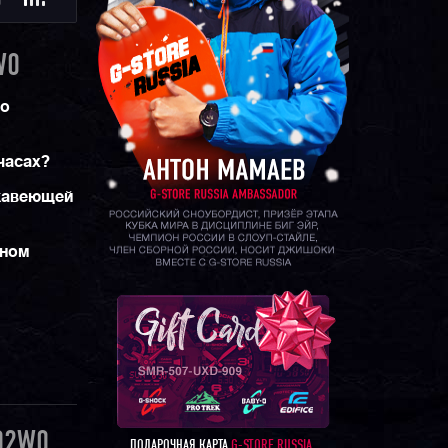
Ю
W0
со
 часах?
жавеющей
ьном
02W0
ПОДАРОЧНАЯ КАРТА
G-STORE RUSSIA