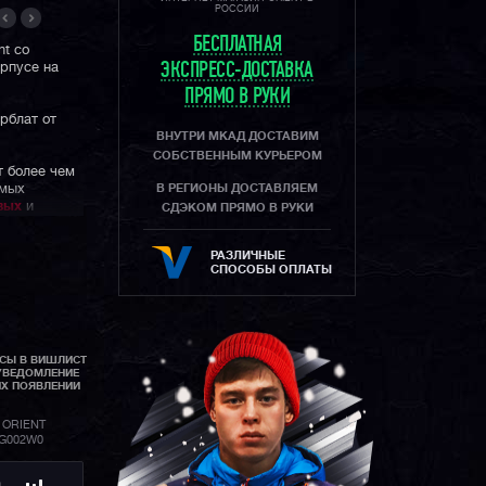
РОССИИ
БЕСПЛАТНАЯ
nt со
рпусе на
ЭКСПРЕСС-ДОСТАВКА
ПРЯМО В РУКИ
рблат от
ВНУТРИ МКАД ДОСТАВИМ
СОБСТВЕННЫМ КУРЬЕРОМ
 более чем
амых
В РЕГИОНЫ ДОСТАВЛЯЕМ
вых
и
СДЭКОМ ПРЯМО В РУКИ
rient
высокое
РАЗЛИЧНЫЕ
ими
СПОСОБЫ ОПЛАТЫ
АСЫ В ВИШЛИСТ
УВЕДОМЛЕНИЕ
ИХ ПОЯВЛЕНИИ
 ORIENT
BG002W0