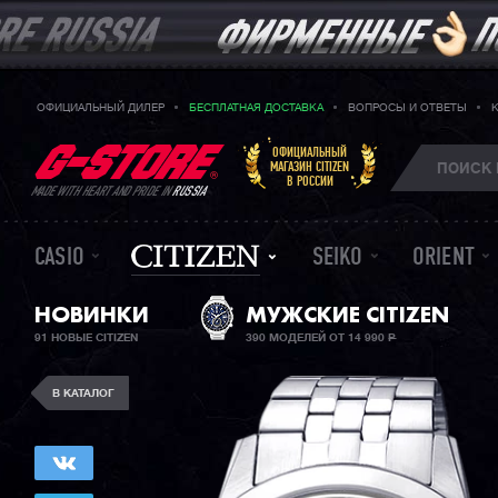
ОФИЦИАЛЬНЫЙ ДИЛЕР
БЕСПЛАТНАЯ ДОСТАВКА
ВОПРОСЫ И ОТВЕТЫ
ОФИЦИАЛЬНЫЙ
МАГАЗИН CITIZEN
В РОССИИ
MADE WITH HEART AND PRIDE IN
RUSSIA
CASIO
SEIKO
ORIENT
НОВИНКИ
МУЖСКИЕ CITIZEN
91 НОВЫЕ CITIZEN
390 МОДЕЛЕЙ ОТ 14 990
Р
В КАТАЛОГ