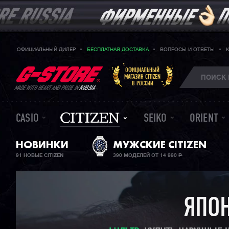
ОФИЦИАЛЬНЫЙ ДИЛЕР
БЕСПЛАТНАЯ ДОСТАВКА
ВОПРОСЫ И ОТВЕТЫ
ОФИЦИАЛЬНЫЙ
МАГАЗИН CITIZEN
В РОССИИ
MADE WITH HEART AND PRIDE IN
RUSSIA
CASIO
SEIKO
ORIENT
НОВИНКИ
МУЖСКИЕ CITIZEN
91 НОВЫЕ CITIZEN
390 МОДЕЛЕЙ ОТ 14 990
Р
ЯПОН