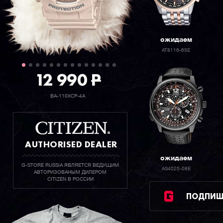
ожидаем
AT8116-65E
12 990
P
BA-110XCP-4A
AUTHORISED DEALER
ожидаем
G-STORE RUSSIA ЯВЛЯЕТСЯ ВЕДУЩИМ
AS4025-08E
АВТОРИЗОВАНЫМ ДИЛЕРОМ
CITIZEN В РОССИИ
ПОДПИШИ