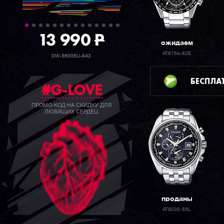
13 990
P
ожидаем
AT8154-82E
DW-5600EU-8A3
БЕСПЛА
#G-LOVE
ПРОМО-КОД НА СКИДКУ ДЛЯ
ЛЮБЯЩИХ СЕРДЕЦ
проданы
AT9030-55L