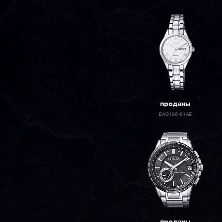
проданы
EW3196-81AE