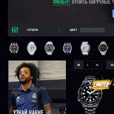
ФИЛЬТР:
КУПИТЬ НАРУЧНЫЕ Ч
CITIZEN
ЦВЕТ
ВСЕ РАЗДЕЛЫ
CITIZEN
ВСЕ CASIO
CASIO G-SHOCK
M
L
XL
В
CASIO BABY-G
CASIO PRO TREK
CASIO EDIFICE
SEIKO
ORIENT