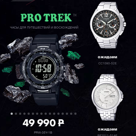
ЧАСЫ ДЛЯ ПУТЕШЕСТВИЙ И ВОСХОЖДЕНИЙ
ожидаем
CC1090-52E
49 990
P
ожидаем
PRW-35Y-1B
BF2011-51AE