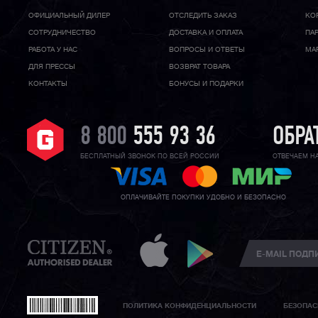
ОФИЦИАЛЬНЫЙ ДИЛЕР
ОТСЛЕДИТЬ ЗАКАЗ
КО
CОТРУДНИЧЕСТВО
ДОСТАВКА И ОПЛАТА
ПА
РАБОТА У НАС
ВОПРОСЫ И ОТВЕТЫ
МА
ДЛЯ ПРЕССЫ
ВОЗВРАТ ТОВАРА
КОНТАКТЫ
БОНУСЫ И ПОДАРКИ
8 800
555 93 36
ОБРА
БЕСПЛАТНЫЙ ЗВОНОК ПО ВСЕЙ РОССИИ
ОТВЕЧАЕМ Н
ОПЛАЧИВАЙТЕ ПОКУПКИ УДОБНО И БЕЗОПАСНО
ПОЛИТИКА КОНФИДЕНЦИАЛЬНОСТИ
БЕЗОПАС