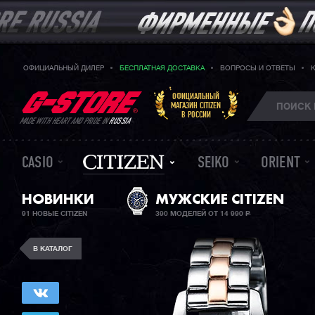
ОФИЦИАЛЬНЫЙ ДИЛЕР
БЕСПЛАТНАЯ ДОСТАВКА
ВОПРОСЫ И ОТВЕТЫ
ОФИЦИАЛЬНЫЙ
МАГАЗИН CITIZEN
В РОССИИ
MADE WITH HEART AND PRIDE IN
RUSSIA
CASIO
SEIKO
ORIENT
НОВИНКИ
МУЖСКИЕ CITIZEN
91 НОВЫЕ CITIZEN
390 МОДЕЛЕЙ ОТ 14 990
Р
В КАТАЛОГ