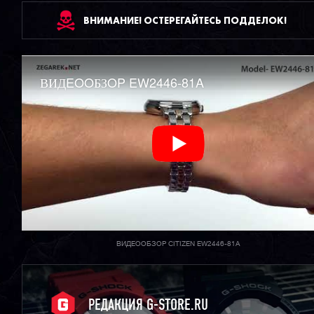
ВНИМАНИЕ! ОСТЕРЕГАЙТЕСЬ ПОДДЕЛОК!
ВИДEOOБЗOP EW2446-81A
ВИДЕООБЗОР CITIZEN EW2446-81A
РЕДАКЦИЯ G-STORE.RU