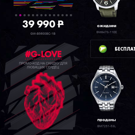
39 990
P
ожидаем
BM8470-11EE
GW-B5600BC-1B
БЕСПЛА
#G-LOVE
ПРОМО-КОД НА СКИДКУ ДЛЯ
ЛЮБЯЩИХ СЕРДЕЦ
проданы
BM7251-53L