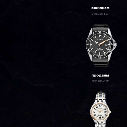
ожидаем
BM6935-53A
проданы
BN0100-42E