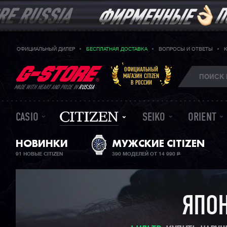
ОФИЦИАЛЬНЫЙ ДИЛЕР
БЕСПЛАТНАЯ ДОСТАВКА
ВОПРОСЫ И ОТВЕТЫ
ОФИЦИАЛЬНЫЙ
МАГАЗИН CITIZEN
В РОССИИ
MADE WITH HEART AND PRIDE IN
RUSSIA
CASIO
SEIKO
ORIENT
НОВИНКИ
МУЖСКИЕ CITIZEN
91 НОВЫЕ CITIZEN
390 МОДЕЛЕЙ ОТ 14 990
Р
ЯПОН