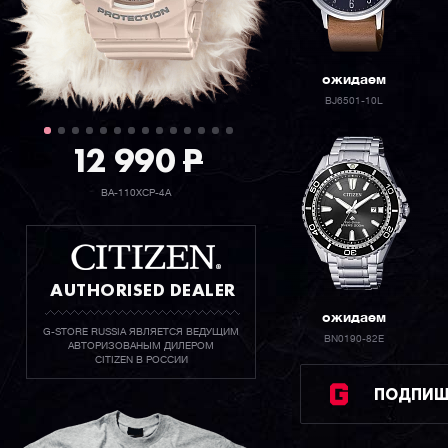
ожидаем
BJ6501-10L
12 990
P
BA-110XCP-4A
AUTHORISED DEALER
ожидаем
G-STORE RUSSIA ЯВЛЯЕТСЯ ВЕДУЩИМ
BN0190-82E
АВТОРИЗОВАНЫМ ДИЛЕРОМ
CITIZEN В РОССИИ
ПОДПИШИ