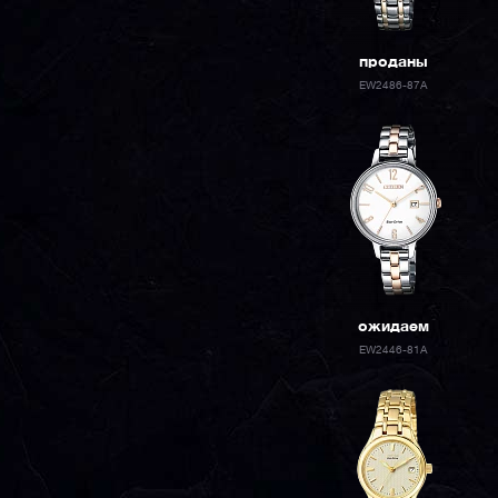
проданы
EW2486-87A
ожидаем
EW2446-81A