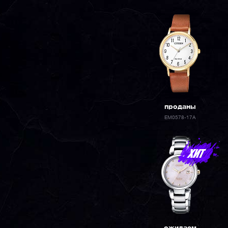
проданы
EM0578-17A