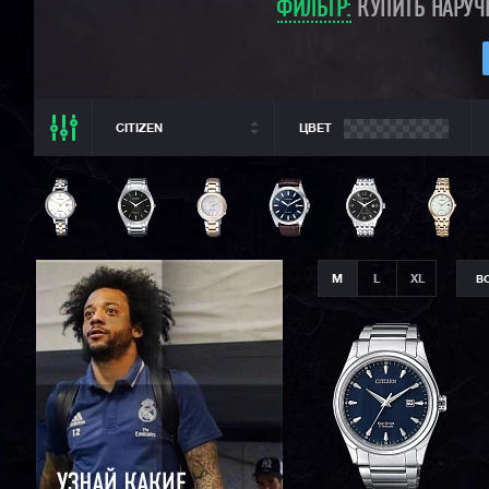
ФИЛЬТР:
КУПИТЬ НАРУЧ
CITIZEN
ЦВЕТ
ВСЕ РАЗДЕЛЫ
CITIZEN
ВСЕ CASIO
CASIO G-SHOCK
M
L
XL
В
CASIO BABY-G
CASIO PRO TREK
CASIO EDIFICE
SEIKO
ORIENT