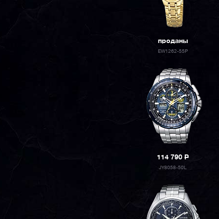
проданы
EW1262-55P
114 790
P
JY8058-50L