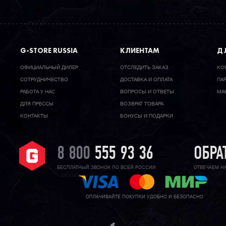
G-STORE RUSSIA
КЛИЕНТАМ
ДЛ
ОФИЦИАЛЬНЫЙ ДИЛЕР
ОТСЛЕДИТЬ ЗАКАЗ
КО
CОТРУДНИЧЕСТВО
ДОСТАВКА И ОПЛАТА
ПА
РАБОТА У НАС
ВОПРОСЫ И ОТВЕТЫ
МА
ДЛЯ ПРЕССЫ
ВОЗВРАТ ТОВАРА
КОНТАКТЫ
БОНУСЫ И ПОДАРКИ
8 800
555 93 36
ОБРА
БЕСПЛАТНЫЙ ЗВОНОК ПО ВСЕЙ РОССИИ
ОТВЕЧАЕМ Н
ОПЛАЧИВАЙТЕ ПОКУПКИ УДОБНО И БЕЗОПАСНО