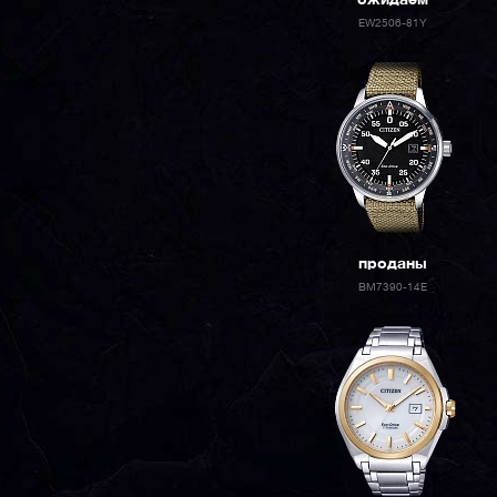
ожидаем
EW2506-81Y
проданы
BM7390-14E