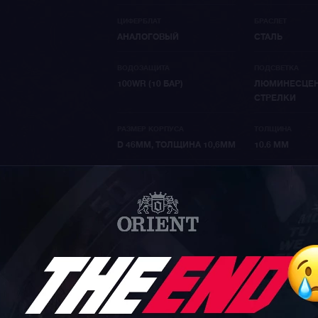
ЦИФЕРБЛАТ
БРАСЛЕТ
АНАЛОГОВЫЙ
СТАЛЬ
ВОДОЗАЩИТА
ПОДСВЕТКА
100WR (10 БАР)
ЛЮМИНЕСЦЕ
СТРЕЛКИ
РАЗМЕР КОРПУСА
ТОЛЩИНА
D 46ММ, ТОЛЩИНА 10,6ММ
10.6 ММ
ДИАМЕТР
ID МОДЕЛИ
46 ММ
2881
УСЛОВИЯ ДОСТАВКИ И ОП