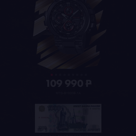
109 990
P
MTG-B1000B-1A