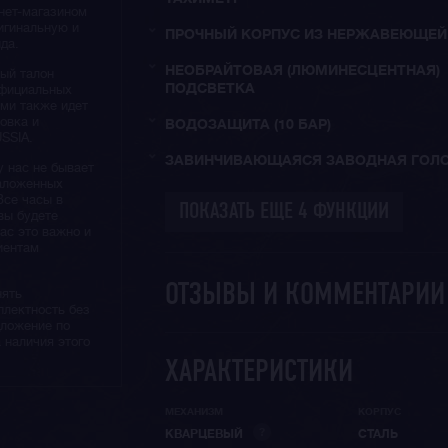
нет-магазином
игинальную и
ПРОЧНЫЙ КОРПУС ИЗ НЕРЖАВЕЮЩЕЙ
да.
НЕОБРАЙТОВАЯ (ЛЮМИНЕСЦЕНТНАЯ)
ый талон
ПОДСВЕТКА
официальных
ами также идет
овка и
ВОДОЗАЩИТА (10 БАР)
SSIA.
ЗАВИНЧИВАЮЩАЯСЯ ЗАВОДНАЯ ГОЛ
у нас не бывает
наложенных
Все часы в
вы будете
нас это важно и
иентам
ОТЗЫВЫ И КОММЕНТАРИ
нять
плектность без
дложение по
 наличия этого
ХАРАКТЕРИСТИКИ
МЕХАНИЗМ
КОРПУС
?
КВАРЦЕВЫЙ
СТАЛЬ