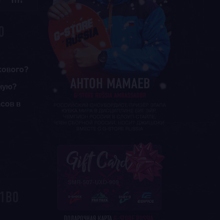
Ю
0
кового?
ную?
асов в
01B0
ПОДАРОЧНАЯ КАРТА
G-STORE RUSSIA