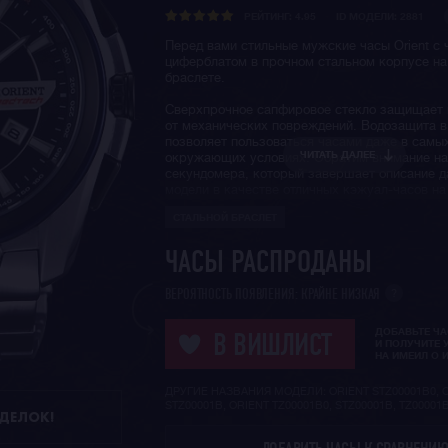
РЕЙТИНГ:
4.95
ID МОДЕЛИ: 2881
Перед вами стильные мужские часы Orient с
циферблатом в прочном стальном корпусе на
браслете.
Сверхпрочное сапфировое стекло защищает
от механических повреждений. Водозащита в
позволяет пользоваться часами даже в самы
ЧИТАТЬ ДАЛЕЕ
окружающих условиях. Обратим внимание на
секундомера, который завершает описание д
модели в качестве отличных кэжуал-часов н
день.
СТАЛЬНОЙ БРАСЛЕТ
Напоминаем, что японский бренд
Orient
имеет
сто летнюю историю и сегодня это один из с
ЧАСЫ РАСПРОДАНЫ
узнаваемых часовых производителей
кварце
механических
наручных часов в мире. Часы O
?
ВЕРОЯТНОСТЬ ПОЯВЛЕНИЯ: КРАЙНЕ НИЗКАЯ
отличает узнаваемый классический дизайн, 
качество сборки и надежность выпускаемых 
ДОБАВЬТЕ Ч
моделей.
В ВИШЛИСТ
И ПОЛУЧИТЕ 
НА ИМЕИЛ О 
ДРУГИЕ НАЗВАНИЯ МОДЕЛИ: ORIENT STZ00001B0, 
STZ00001B, ORIENT TZ00001B0, STZ00001B, TZ00001
ДДЕЛОК!