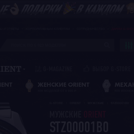
Ы И ОТВЕТЫ
КОРПОРАТИВНЫМ КЛИЕНТАМ
СОТРУДНИЧЕСТВО
ДАРИМ G-SHO
誌 G-MAGAZINE
ВЫБОР G-STORE
IENT
ЖЕНСКИЕ ORIENT
МЕХА
406 МОДЕЛЕЙ ОТ 8 990
Р
659 ЯПОНСК
G-STORE
ORIENT
МУЖСКИЕ
STZ00001B0
МУЖСКИЕ
ORIENT
STZ00001B0