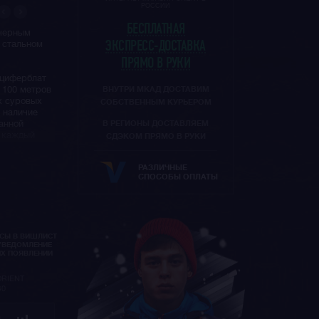
РОССИИ
БЕСПЛАТНАЯ
 черным
 стальном
ЭКСПРЕСС-ДОСТАВКА
ПРЯМО В РУКИ
 циферблат
 100 метров
ВНУТРИ МКАД ДОСТАВИМ
х суровых
СОБСТВЕННЫМ КУРЬЕРОМ
 наличие
анной
В РЕГИОНЫ ДОСТАВЛЯЕМ
а каждый
СДЭКОМ ПРЯМО В РУКИ
РАЗЛИЧНЫЕ
 более чем
СПОСОБЫ ОПЛАТЫ
амых
вых
и
rient
высокое
ими
АСЫ В ВИШЛИСТ
УВЕДОМЛЕНИЕ
ИХ ПОЯВЛЕНИИ
ORIENT
B0