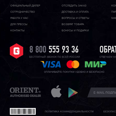
ОФИЦИАЛЬНЫЙ ДИЛЕР
ОТСЛЕДИТЬ ЗАКАЗ
КО
CОТРУДНИЧЕСТВО
ДОСТАВКА И ОПЛАТА
ПА
РАБОТА У НАС
ВОПРОСЫ И ОТВЕТЫ
МА
ДЛЯ ПРЕССЫ
ВОЗВРАТ ТОВАРА
КОНТАКТЫ
БОНУСЫ И ПОДАРКИ
8 800
555 93 36
ОБРА
БЕСПЛАТНЫЙ ЗВОНОК ПО ВСЕЙ РОССИИ
ОТВЕЧАЕМ Н
ОПЛАЧИВАЙТЕ ПОКУПКИ УДОБНО И БЕЗОПАСНО
ПОЛИТИКА КОНФИДЕНЦИАЛЬНОСТИ
БЕЗОПАС