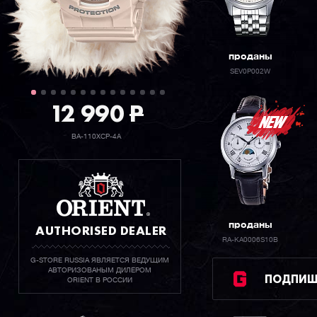
проданы
SEV0P002W
12 990
P
BA-110XCP-4A
проданы
AUTHORISED DEALER
RA-KA0006S10B
G-STORE RUSSIA ЯВЛЯЕТСЯ ВЕДУЩИМ
АВТОРИЗОВАНЫМ ДИЛЕРОМ
ПОДПИШИ
ORIENT В РОССИИ