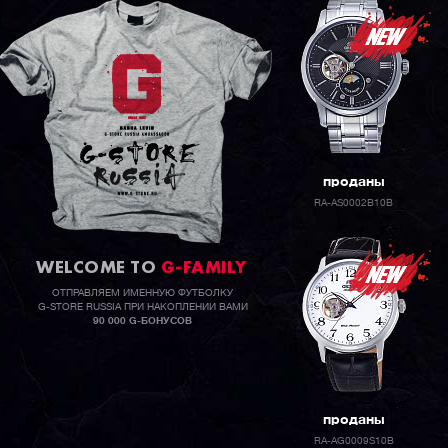
проданы
RA-AS0002B10B
WELCOME TO
G-FAMILY
ОТПРАВЛЯЕМ ИМЕННУЮ ФУТБОЛКУ
G-STORE RUSSIA ПРИ НАКОПЛЕНИИ ВАМИ
90 000 G-БОНУСОВ
проданы
RA-AG0009S10B