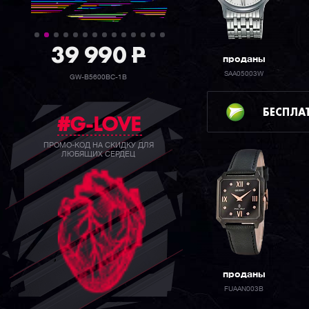
39 990
P
проданы
SAA05003W
GW-B5600BC-1B
БЕСПЛА
#G-LOVE
ПРОМО-КОД НА СКИДКУ ДЛЯ
ЛЮБЯЩИХ СЕРДЕЦ
проданы
FUAAN003B