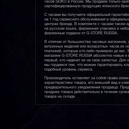
часов SEIKO в России. Мы продаем только ори
сертифицированную продукцию японского брен
С часами вы получаете официальный гарантий
на 1 год сервисного обслуживания в официаль
центрах бренда. В комплекте с часами также и
на русском языке, фирменная упаковка и неб
фирменные подарки от G-STORE RUSSIA.
В отличие от большинства часовых магазинов, 
витринных моделей или возвратных часов из 
платежей, которые кто-либо примерял до вас. 
магазине G-STORE RUSSIA абсолютно новые и 
первый, кто наденет их на свое запястье. Для 
мы гордимся тем, что можем гарантировать кл
подобный уровень сервиса.
Производитель оставляет за собой право изме
характеристики товара, его внешний вид и ком
предварительного уведомления продавца. Пре
продаже товара действительно в течение срока
товара на складе.