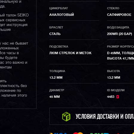
гинальную и
да.
ЦИФЕРБЛАТ
СТЕКЛО
АНАЛОГОВЫЙ
САПФИРОВОЕ
ный талон SEIKO
ных сервисных
дет инструкция
БРАСЛЕТ
ВОДОЗАЩИТА
ольшие
СТАЛЬ
200WR (20 БАР)
у нас не бывает
ПОДСВЕТКА
РАЗМЕР КОРПУС
наложенных
Все часы в
ЛЮМ СТРЕЛОК И МЕТОК
D 45ММ, ТОЛЩ
вы будете
ВЫСОТА 47,7М
нас это важно и
иентам
ТОЛЩИНА
ВЫСОТА
13.2 ММ
13.2 ММ
нять
плектность без
дложение по
ДИАМЕТР
ID МОДЕЛИ
 наличия этого
45 ММ
4483
УСЛОВИЯ ДОСТАВКИ И ОП