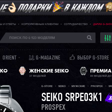
Ы И ОТВЕТЫ
КОРПОРАТИВНЫМ КЛИЕНТАМ
СОТРУДНИЧЕСТВО
ДАРИМ G-SHO
ORIENT
誌 G-MAGAZINE
ВЫБОР G-STORE
IKO
ЖЕНСКИЕ SEIKO
ПРЕМИА
Р
37 МОДЕЛЕЙ
80 МОДЕЛЕЙ ДО 
G-STORE
SEIKO
МУЖСКИЕ
PROSPEX
SR
SEIKO SRPE03K1
PROSPEX