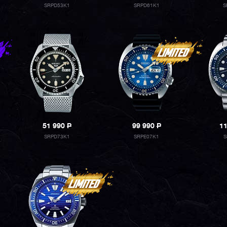
SRPD53K1
SRPD61K1
S
51 990
P
99 990
P
1
SRPD73K1
SRPE07K1
S