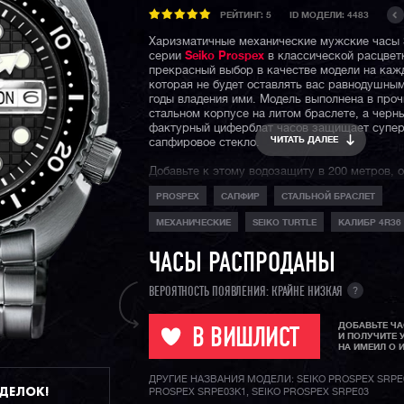
РЕЙТИНГ:
5
ID МОДЕЛИ: 4483
Харизматичные механические мужские часы 
серии
Seiko Prospex
в классической расцвет
прекрасный выбор в качестве модели на каж
которая не будет оставлять вас равнодушным
годы владения ими. Модель выполнена в про
стальном корпусе на литом браслете, а черн
фактурный циферблат часов защищает супер
ЧИТАТЬ ДАЛЕЕ
сапфировое стекло.
Добавьте к этому водозащиту в 200 метров, 
текущей даты и дня недели и, кажется, перед
PROSPEX
САПФИР
СТАЛЬНОЙ БРАСЛЕТ
идеальная модель кэжуал часов.
МЕХАНИЧЕСКИЕ
SEIKO TURTLE
КАЛИБР 4R36
Среди поклонников бренда модель получила 
Seiko
King Turtle
или по-русски "король чере
немалый размер корпуса и аутентичный диза
ЧАСЫ РАСПРОДАНЫ
Напомним, что японский бренд
Seiko
— это ле
?
ВЕРОЯТНОСТЬ ПОЯВЛЕНИЯ: КРАЙНЕ НИЗКАЯ
мире часостроения. Именно Сейко в 1969 год
первые кварцевые часы, а качество исполнен
ДОБАВЬТЕ Ч
надежность моделей Seiko оценены нескольк
В ВИШЛИСТ
И ПОЛУЧИТЕ 
поколениями и миллионами поклонников брен
НА ИМЕИЛ О 
миру.
ДРУГИЕ НАЗВАНИЯ МОДЕЛИ: SEIKO PROSPEX SRPE
ДДЕЛОК!
PROSPEX SRPE03K1, SEIKO PROSPEX SRPE03