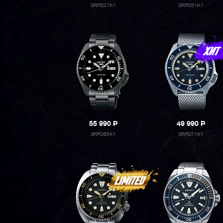
SRPD27K1
SRPD51K1
55 990
P
49 990
P
SRPD65K1
SRPD71K1