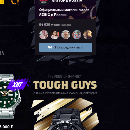
G-STORE RUSSIA
Официальный магазин часов
SEIKO в России
94 639 участников
Присоединиться
IA
САМЫЕ СОВЕРШЕННЫЕ CASIO НА СЕГОДНЯ
6 990
P