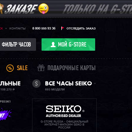
8 800 555 93 36
CK
КОНТАКТЫ
ОТСЛЕДИТЬ ЗАКАЗ
ФИЛЬТР ЧАСОВ
МОЙ G-STORE
SALE
ПОДАРОЧНЫЕ КАРТЫ
ЛЬНЫЕ
ВСЕ ЧАСЫ SEIKO
108 270
Р
693 МОДЕЛИ
PE03K1
G-STORE RUSSIA - ОФИЦИАЛЬНЫЙ
ИНТЕРНЕТ-МАГАЗИН SEIKO В
РОССИИ