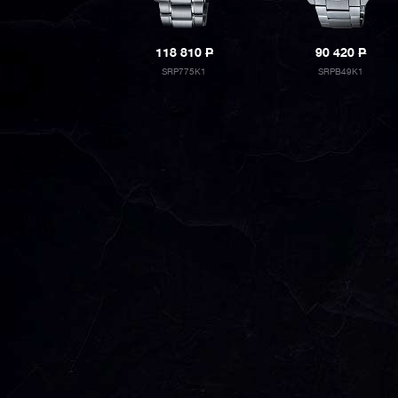
118 810
P
90 420
P
SRP775K1
SRPB49K1