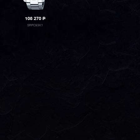
108 270
P
SRPC93K1