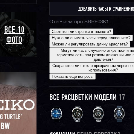
ДОБАВИТЬ ЧАСЫ К СРАВНЕНИ
Отвечаем про
SRPE03K1
ВСЕ 10
Светятся ли стрелки в темноте?
Нужно ли снимать часы перед плаванием?
ФОТО
Можно ли регулировать длину браслета?
Могут ли часы случайно открыться и по
герметичность при резком движении или 
давления?
Сохранится ли стекло прозрачным через не
использования?
Показать еще вопросы
ВСЕ РАСЦВЕТКИ МОДЕЛИ
17