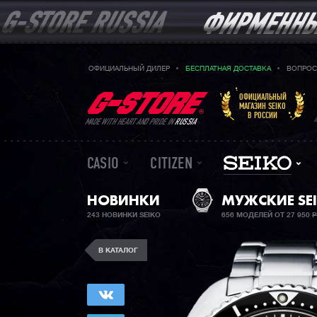
ОФИЦИАЛЬНЫЙ ДИЛЕР
БЕСПЛАТНАЯ ДОСТАВКА
ВОПРОС
ОФИЦИАЛЬНЫЙ
МАГАЗИН SEIKO
В РОССИИ
MADE WITH HEART AND PRIDE IN
RUSSIA
CASIO
CITIZEN
НОВИНКИ
МУЖСКИЕ SE
243 НОВИНКИ SEIKO
656 МОДЕЛЕЙ ОТ 27 950
В КАТАЛОГ