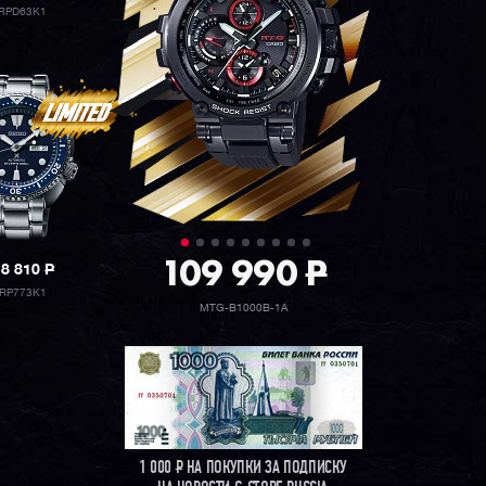
RPD63K1
109 990
P
18 810
P
RP773K1
MTG-B1000B-1A
1 000
Р
НА ПОКУПКИ ЗА ПОДПИСКУ