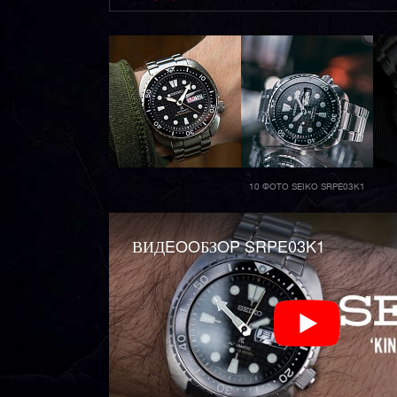
10 ФОТО SEIKO SRPE03K1
ВИДEOOБЗOP SRPE03K1