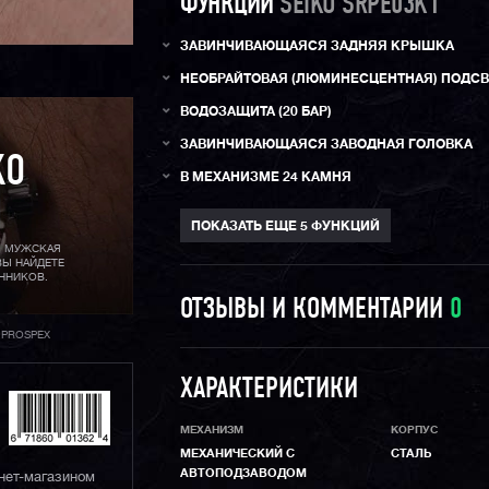
ФУНКЦИИ
SEIKO SRPE03K1
ЗАВИНЧИВАЮЩАЯСЯ ЗАДНЯЯ КРЫШКА
НЕОБРАЙТОВАЯ (ЛЮМИНЕСЦЕНТНАЯ) ПОДСВ
ВОДОЗАЩИТА (20 БАР)
ЗАВИНЧИВАЮЩАЯСЯ ЗАВОДНАЯ ГОЛОВКА
KO
В МЕХАНИЗМЕ 24 КАМНЯ
Я МУЖСКАЯ
ВЫ НАЙДЕТЕ
ННИКОВ.
ОТЗЫВЫ И КОММЕНТАРИИ
0
 PROSPEX
ХАРАКТЕРИСТИКИ
МЕХАНИЗМ
КОРПУС
МЕХАНИЧЕСКИЙ С
СТАЛЬ
АВТОПОДЗАВОДОМ
нет-магазином