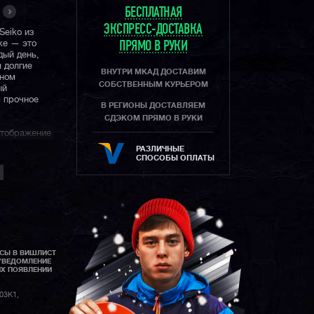
БЕСПЛАТНАЯ
ЭКСПРЕСС-ДОСТАВКА
Seiko из
ке — это
ПРЯМО В РУКИ
дый день,
 долгие
ВНУТРИ МКАД ДОСТАВИМ
чном
СОБСТВЕННЫМ КУРЬЕРОМ
ый
 прочное
В РЕГИОНЫ ДОСТАВЛЯЕМ
СДЭКОМ ПРЯМО В РУКИ
отображение
 нами
РАЗЛИЧНЫЕ
СПОСОБЫ ОПЛАТЫ
название
пах" за свой
йн.
генда в
у создали
ия и
АСЫ В ВИШЛИСТ
ими
УВЕДОМЛЕНИЕ
да по всему
ИХ ПОЯВЛЕНИИ
03K1,