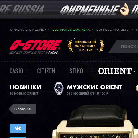
ОФИЦИАЛЬНЫЙ ДИЛЕР
БЕСПЛАТНАЯ ДОСТАВКА
ВОПРОСЫ И ОТВЕТЫ
ОФИЦИАЛЬНЫЙ
МАГАЗИН ORIENT
В РОССИИ
MADE WITH HEART AND PRIDE IN
RUSSIA
CASIO
CITIZEN
SEIKO
НОВИНКИ
МУЖСКИЕ ORIENT
39 НОВЫХ ORIENT
989 МОДЕЛЕЙ ОТ 15 490
Р
В КАТАЛОГ