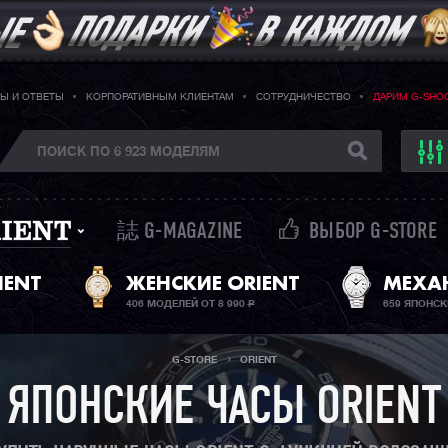
Ы И ОТВЕТЫ
КОРПОРАТИВНЫМ КЛИЕНТАМ
СОТРУДНИЧЕСТВО
ДАРИМ G-SHO
誌 G-MAGAZINE
ВЫБОР G-STORE
IENT
ЖЕНСКИЕ ORIENT
МЕХА
406 МОДЕЛЕЙ ОТ 8 990
Р
659 ЯПОНСК
G-STORE
ORIENT
ЯПОНСКИЕ ЧАСЫ ORIENT