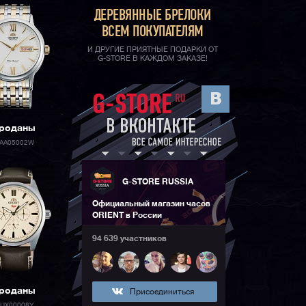
ДЕРЕВЯННЫЕ БРЕЛОКИ
ВСЕМ ПОКУПАТЕЛЯМ
И ДРУГИЕ ПРИЯТНЫЕ ПОДАРКИ ОТ
G-STORE В КАЖДОМ ЗАКАЗЕ!
роданы
AA05002W
G-STORE RUSSIA
Официальный магазин часов
ORIENT в России
94 639 участников
роданы
Присоединиться
UX00008Y