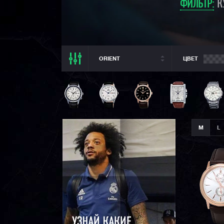
ФИЛЬТР:
КУ
ORIENT
ЦВЕТ
ВСЕ РАЗДЕЛЫ
ORIENT
ВСЕ CASIO
CASIO G-SHOCK
M
L
CASIO BABY-G
CASIO PRO TREK
CASIO EDIFICE
CITIZEN
SEIKO