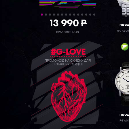
39 990
P
про
RA-AB0
GW-B5600BC-1B
#G-LOVE
ПРОМО-КОД НА СКИДКУ ДЛЯ
ЛЮБЯЩИХ СЕРДЕЦ
про
FGW0