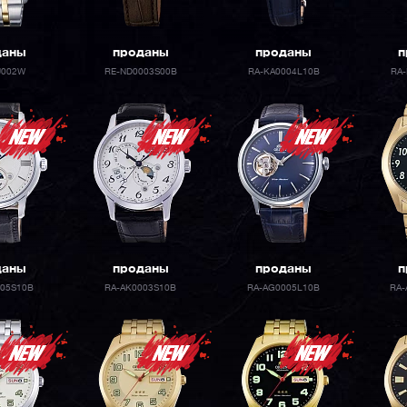
даны
проданы
проданы
п
U002W
RE-ND0003S00B
RA-KA0004L10B
RA
даны
проданы
проданы
п
005S10B
RA-AK0003S10B
RA-AG0005L10B
RA-