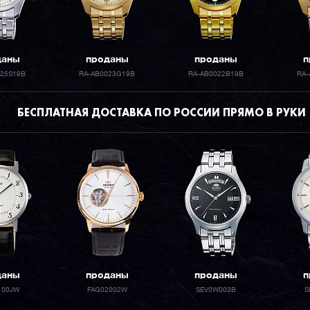
даны
проданы
проданы
п
025S19B
RA-AB0023G19B
RA-AB0022B19B
RA-
БЕСПЛАТНАЯ ДОСТАВКА ПО РОССИИ ПРЯМО В РУКИ
даны
проданы
проданы
п
100JW
FAG02002W
SEV0W003B
S