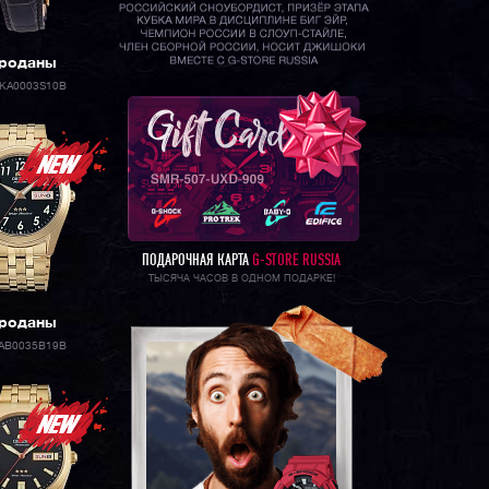
роданы
-KA0003S10B
ПОДАРОЧНАЯ КАРТА
G-STORE RUSSIA
ТЫСЯЧА ЧАСОВ В ОДНОМ ПОДАРКЕ!
роданы
AB0035B19B