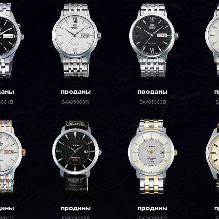
даны
проданы
проданы
п
3001B
SAA05003W
SAA05003B
S
даны
проданы
проданы
п
5001W
FWF01006B
FVD12003W
F