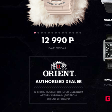
про
FUTA
12 990
P
BA-110XCP-4A
про
AUTHORISED DEALER
FUNE
G-STORE RUSSIA ЯВЛЯЕТСЯ ВЕДУЩИМ
АВТОРИЗОВАНЫМ ДИЛЕРОМ
ORIENT В РОССИИ