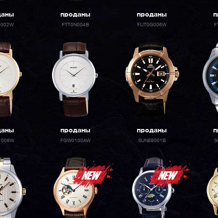
даны
проданы
проданы
п
0002W
FTT0N004B
FUT0G006W
F
даны
проданы
проданы
п
1008W
FGW0100AW
SUNE9001B
S