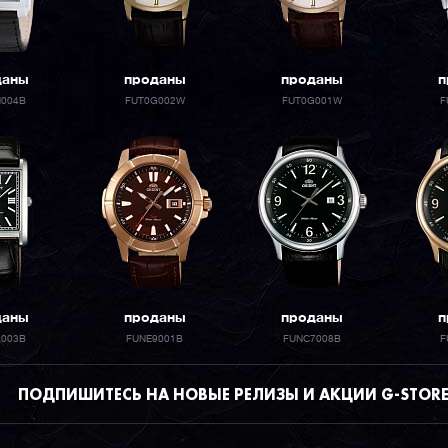
даны
проданы
проданы
п
H004B
FUT0G002W
FUT0G001W
F
даны
проданы
проданы
п
L003B
FUNE9001B
FUNC7008B
F
ПОДПИШИТЕСЬ НА НОВЫЕ РЕЛИЗЫ И АКЦИИ G-STOR