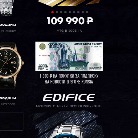
109 990
P
роданы
MTG-B1000B-1A
UNF5003W
1 000
Р
НА ПОКУПКИ ЗА ПОДПИСКУ
НА НОВОСТИ G-STORE RUSSIA
роданы
UNC7006B
МУЖСКИЕ СТАЛЬНЫЕ ХРОНОГРАФЫ CASIO
E