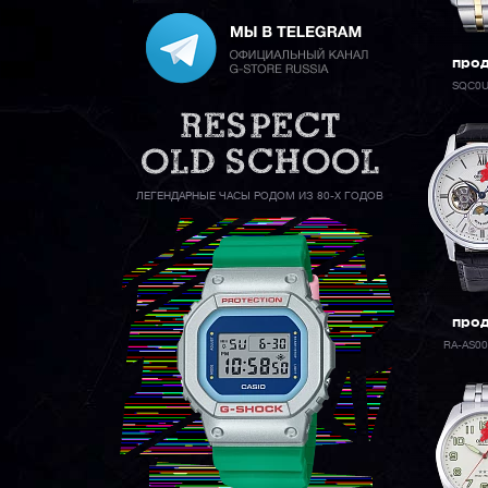
про
SQC0
ЛЕГЕНДАРНЫЕ ЧАСЫ РОДОМ ИЗ 80-Х ГОДОВ
про
RA-AS0