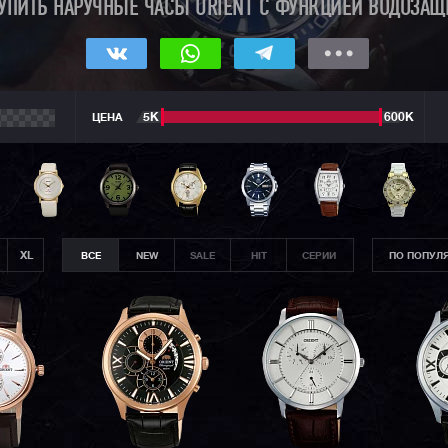
ПИТЬ НАРУЧНЫЕ ЧАСЫ ORIENT С ФУНКЦИЕЙ ВОДОЗАЩИ
ЦЕНА
5К
600К
XL
ВСЕ
NEW
SALE
HIT
СЕРИИ
ПО ПОПУЛ