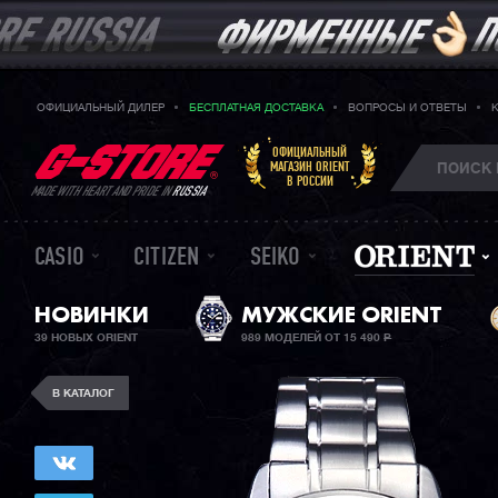
ОФИЦИАЛЬНЫЙ ДИЛЕР
БЕСПЛАТНАЯ ДОСТАВКА
ВОПРОСЫ И ОТВЕТЫ
ОФИЦИАЛЬНЫЙ
МАГАЗИН ORIENT
В РОССИИ
MADE WITH HEART AND PRIDE IN
RUSSIA
CASIO
CITIZEN
SEIKO
НОВИНКИ
МУЖСКИЕ ORIENT
39 НОВЫХ ORIENT
989 МОДЕЛЕЙ ОТ 15 490
Р
В КАТАЛОГ