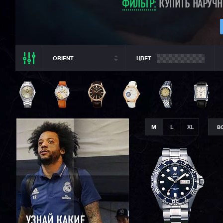
ФИЛЬТР:
КУПИТЬ НАРУЧН
ORIENT
ЦВЕТ
ВСЕ РАЗДЕЛЫ
ORIENT
ВСЕ CASIO
CASIO G-SHOCK
M
L
XL
В
CASIO BABY-G
CASIO PRO TREK
CASIO EDIFICE
CITIZEN
SEIKO