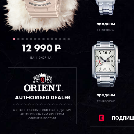
проданы
FFPAC002W
12 990
P
BA-110XCP-4A
проданы
AUTHORISED DEALER
FFNAB003W
G-STORE RUSSIA ЯВЛЯЕТСЯ ВЕДУЩИМ
АВТОРИЗОВАНЫМ ДИЛЕРОМ
ПОДПИШИ
ORIENT В РОССИИ