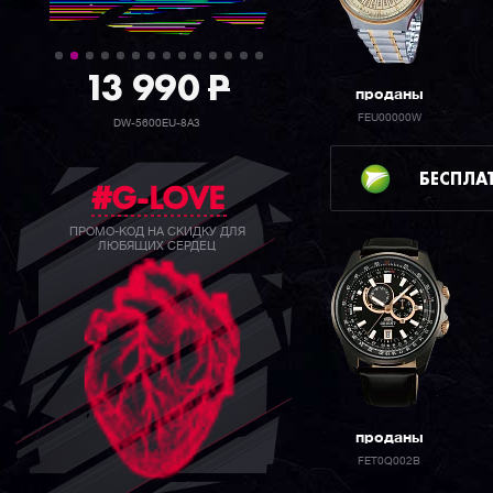
39 990
P
проданы
FEU00000W
GW-B5600BC-1B
БЕСПЛА
#G-LOVE
ПРОМО-КОД НА СКИДКУ ДЛЯ
ЛЮБЯЩИХ СЕРДЕЦ
проданы
FET0Q002B