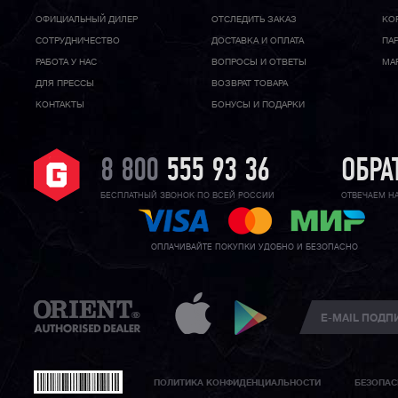
ОФИЦИАЛЬНЫЙ ДИЛЕР
ОТСЛЕДИТЬ ЗАКАЗ
КО
CОТРУДНИЧЕСТВО
ДОСТАВКА И ОПЛАТА
ПА
РАБОТА У НАС
ВОПРОСЫ И ОТВЕТЫ
МА
ДЛЯ ПРЕССЫ
ВОЗВРАТ ТОВАРА
КОНТАКТЫ
БОНУСЫ И ПОДАРКИ
8 800
555 93 36
ОБРА
БЕСПЛАТНЫЙ ЗВОНОК ПО ВСЕЙ РОССИИ
ОТВЕЧАЕМ Н
ОПЛАЧИВАЙТЕ ПОКУПКИ УДОБНО И БЕЗОПАСНО
ПОЛИТИКА КОНФИДЕНЦИАЛЬНОСТИ
БЕЗОПАС