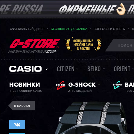
ОФИЦИАЛЬНЫЙ ДИЛЕР
БЕСПЛАТНАЯ ДОСТАВКА
ВОПРОСЫ И ОТВЕТЫ
ОФИЦИАЛЬНЫЙ
МАГАЗИН CASIO
В РОССИИ
MADE WITH HEART AND PRIDE IN
RUSSIA
CITIZEN
SEIKO
ORIENT
НОВИНКИ
G-SHOCK
BA
ЖЕ
1133 НОВИНКИ CASIO
2110 МОДЕЛЕЙ
1029
В КАТАЛОГ