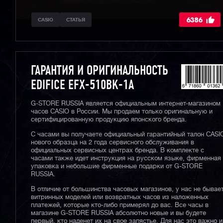
6386
CASIO
СТАТЬЯ
ГАРАНТИЯ И ОРИГИНАЛЬНОСТЬ
EDIFICE EFX-510BK-1A
G-STORE RUSSIA является официальным интернет-магазином
часов CASIO в России. Мы продаем только оригинальную и
сертифицированную продукцию японского бренда.
С часами вы получаете официальный гарантийный талон CASI
нового образца на 2 года сервисного обслуживания в
официальных сервисных центрах бренда. В комплекте с
часами также идет инструкция на русском языке, фирменная
упаковка и небольшие фирменные подарки от G-STORE
RUSSIA.
В отличие от большинства часовых магазинов, у нас не бывае
витринных моделей или возвратных часов из наложенных
платежей, которые кто-либо примерял до вас. Все часы в
магазине G-STORE RUSSIA абсолютно новые и вы будете
первый, кто наденет их на свое запястье. Для нас это важно и