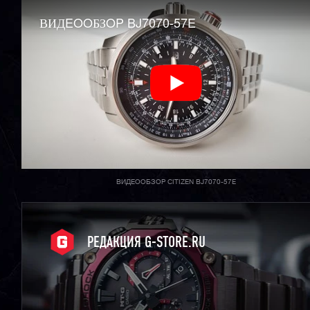
ВИДEOOБЗOP BJ7070-57E
ВИДЕООБЗОР CITIZEN BJ7070-57E
РЕДАКЦИЯ G-STORE.RU