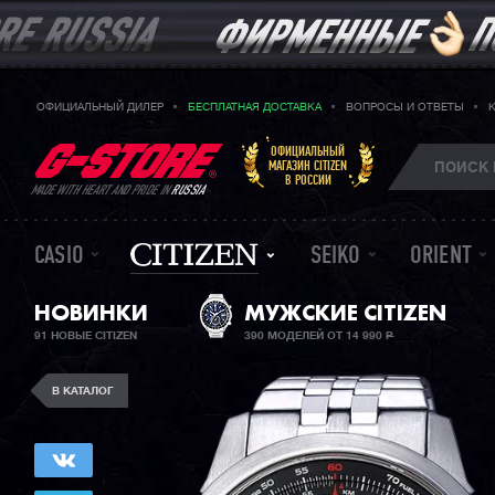
ОФИЦИАЛЬНЫЙ ДИЛЕР
БЕСПЛАТНАЯ ДОСТАВКА
ВОПРОСЫ И ОТВЕТЫ
ОФИЦИАЛЬНЫЙ
МАГАЗИН CITIZEN
В РОССИИ
MADE WITH HEART AND PRIDE IN
RUSSIA
CASIO
SEIKO
ORIENT
НОВИНКИ
МУЖСКИЕ CITIZEN
91 НОВЫЕ CITIZEN
390 МОДЕЛЕЙ ОТ 14 990
Р
В КАТАЛОГ