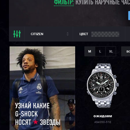
ФИЛЬТР:
КУПИТЬ НАРУЧНЫЕ ЧАС
CITIZEN
ЦВЕТ
ВСЕ РАЗДЕЛЫ
M
L
XL
В
CITIZEN
ВСЕ CASIO
CASIO G-SHOCK
CASIO BABY-G
CASIO PRO TREK
CASIO EDIFICE
SEIKO
ожидаем
ORIENT
AS4050-51E