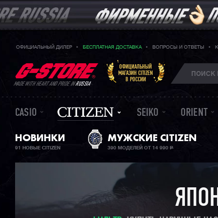
ОФИЦИАЛЬНЫЙ ДИЛЕР
БЕСПЛАТНАЯ ДОСТАВКА
ВОПРОСЫ И ОТВЕТЫ
ОФИЦИАЛЬНЫЙ
МАГАЗИН CITIZEN
В РОССИИ
MADE WITH HEART AND PRIDE IN
RUSSIA
CASIO
SEIKO
ORIENT
НОВИНКИ
МУЖСКИЕ CITIZEN
91 НОВЫЕ CITIZEN
390 МОДЕЛЕЙ ОТ 14 990
Р
ЯПОН