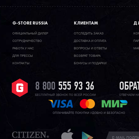
G-STORE RUSSIA
КЛИЕНТАМ
ДЛ
ОФИЦИАЛЬНЫЙ ДИЛЕР
ОТСЛЕДИТЬ ЗАКАЗ
КО
CОТРУДНИЧЕСТВО
ДОСТАВКА И ОПЛАТА
ПА
РАБОТА У НАС
ВОПРОСЫ И ОТВЕТЫ
МА
ДЛЯ ПРЕССЫ
ВОЗВРАТ ТОВАРА
КОНТАКТЫ
БОНУСЫ И ПОДАРКИ
8 800
555 93 36
ОБРА
БЕСПЛАТНЫЙ ЗВОНОК ПО ВСЕЙ РОССИИ
ОТВЕЧАЕМ Н
ОПЛАЧИВАЙТЕ ПОКУПКИ УДОБНО И БЕЗОПАСНО