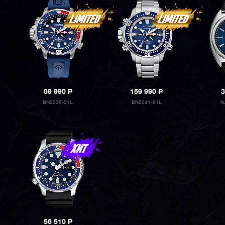
89 990
P
159 990
P
3
BN2038-01L
BN2041-81L
N
56 510
P