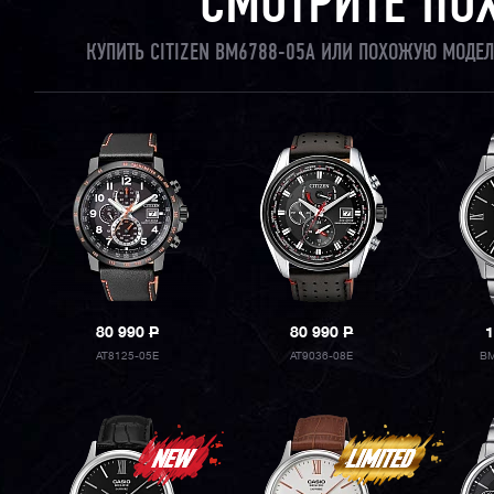
СМОТРИТЕ ПО
КУПИТЬ CITIZEN BM6788-05A ИЛИ ПОХОЖУЮ МОДЕЛ
80 990
P
80 990
P
1
AT8125-05E
AT9036-08E
BM