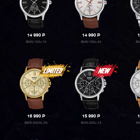
14 990
P
14 990
P
1
BMS-100L-1A
BMS-100L-5A
BM
16 990
P
15 990
P
1
BMS-300GL-5A
BMS-300L-1A
BM