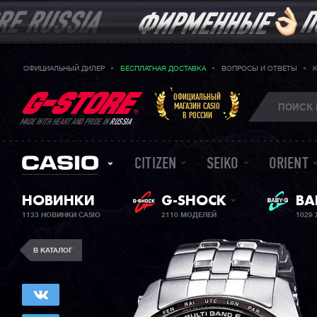
ОФИЦИАЛЬНЫЙ ДИЛЕР
БЕСПЛАТНАЯ ДОСТАВКА
ВОПРОСЫ И ОТВЕТЫ
ОФИЦИАЛЬНЫЙ
МАГАЗИН CASIO
В РОССИИ
MADE WITH HEART AND PRIDE IN
RUSSIA
CITIZEN
SEIKO
ORIENT
ЖЕ
НОВИНКИ
G-SHOCK
BA
1133 НОВИНКИ CASIO
2110 МОДЕЛЕЙ
1029
В КАТАЛОГ