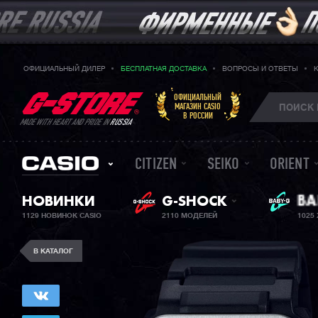
ОФИЦИАЛЬНЫЙ ДИЛЕР
БЕСПЛАТНАЯ ДОСТАВКА
ВОПРОСЫ И ОТВЕТЫ
ОФИЦИАЛЬНЫЙ
МАГАЗИН CASIO
В РОССИИ
MADE WITH HEART AND PRIDE IN
RUSSIA
CITIZEN
SEIKO
ORIENT
НОВИНКИ
G-SHOCK
BA
ЖЕ
1129 НОВИНОК CASIO
2110 МОДЕЛЕЙ
1025
В КАТАЛОГ