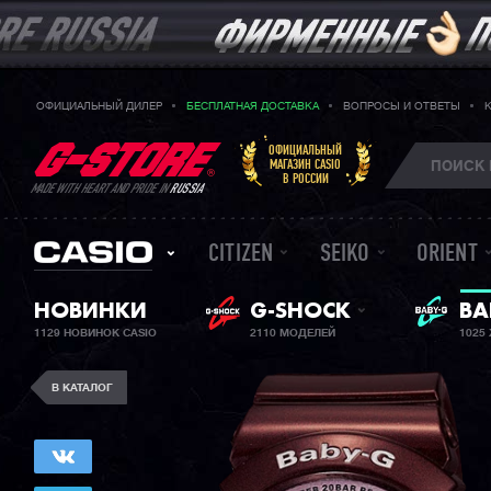
ОФИЦИАЛЬНЫЙ ДИЛЕР
БЕСПЛАТНАЯ ДОСТАВКА
ВОПРОСЫ И ОТВЕТЫ
ОФИЦИАЛЬНЫЙ
МАГАЗИН CASIO
В РОССИИ
MADE WITH HEART AND PRIDE IN
RUSSIA
CITIZEN
SEIKO
ORIENT
НОВИНКИ
G-SHOCK
BA
ЖЕ
1129 НОВИНОК CASIO
2110 МОДЕЛЕЙ
1025
В КАТАЛОГ