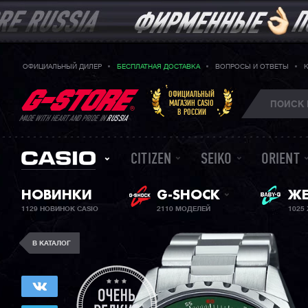
ОФИЦИАЛЬНЫЙ ДИЛЕР
БЕСПЛАТНАЯ ДОСТАВКА
ВОПРОСЫ И ОТВЕТЫ
ОФИЦИАЛЬНЫЙ
МАГАЗИН CASIO
В РОССИИ
MADE WITH HEART AND PRIDE IN
RUSSIA
CITIZEN
SEIKO
ORIENT
BA
НОВИНКИ
G-SHOCK
ЖЕ
1129 НОВИНОК CASIO
2110 МОДЕЛЕЙ
1025
В КАТАЛОГ