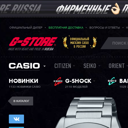
ОФИЦИАЛЬНЫЙ ДИЛЕР
БЕСПЛАТНАЯ ДОСТАВКА
ВОПРОСЫ И ОТВЕТЫ
ОФИЦИАЛЬНЫЙ
МАГАЗИН CASIO
В РОССИИ
MADE WITH HEART AND PRIDE IN
RUSSIA
CITIZEN
SEIKO
ORIENT
НОВИНКИ
G-SHOCK
BA
ЖЕ
1133 НОВИНКИ CASIO
2110 МОДЕЛЕЙ
1029
В КАТАЛОГ