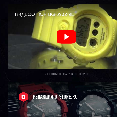
ВИДEOOБЗOP BG-6902-9E
ВИДЕООБЗОР BABY-G BG-6902-9E
РЕДАКЦИЯ G-STORE.RU