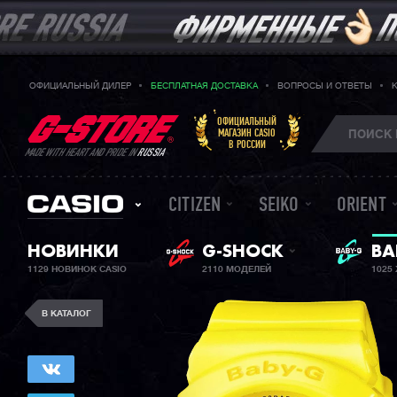
ОФИЦИАЛЬНЫЙ ДИЛЕР
БЕСПЛАТНАЯ ДОСТАВКА
ВОПРОСЫ И ОТВЕТЫ
ОФИЦИАЛЬНЫЙ
МАГАЗИН CASIO
В РОССИИ
MADE WITH HEART AND PRIDE IN
RUSSIA
CITIZEN
SEIKO
ORIENT
НОВИНКИ
G-SHOCK
BA
ЖЕ
1129 НОВИНОК CASIO
2110 МОДЕЛЕЙ
1025
В КАТАЛОГ