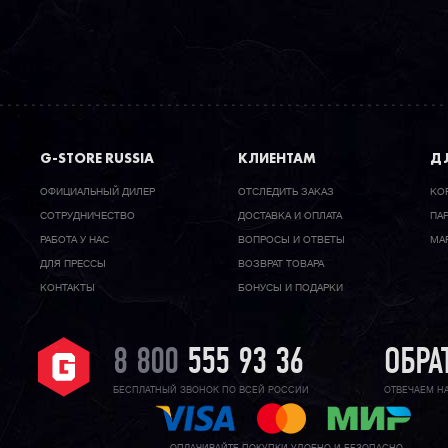
G-STORE RUSSIA
КЛИЕНТАМ
ДЛ
ОФИЦИАЛЬНЫЙ ДИЛЕР
ОТСЛЕДИТЬ ЗАКАЗ
КО
CОТРУДНИЧЕСТВО
ДОСТАВКА И ОПЛАТА
ПА
РАБОТА У НАС
ВОПРОСЫ И ОТВЕТЫ
МА
ДЛЯ ПРЕССЫ
ВОЗВРАТ ТОВАРА
КОНТАКТЫ
БОНУСЫ И ПОДАРКИ
8 800
555 93 36
ОБРА
БЕСПЛАТНЫЙ ЗВОНОК ПО ВСЕЙ РОССИИ
ОТВЕЧАЕМ Н