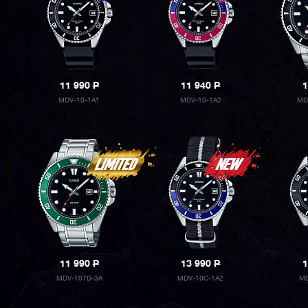
11 990
P
11 940
P
1
MDV-10-1A1
MDV-10-1A2
MD
11 990
P
13 990
P
1
MDV-107D-3A
MDV-10C-1A2
MD