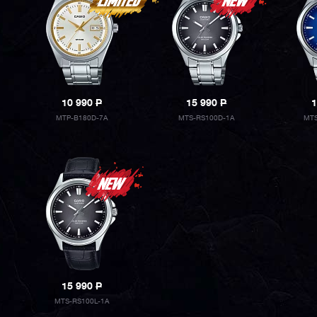
10 990
P
15 990
P
1
MTP-B180D-7A
MTS-RS100D-1A
MTS
15 990
P
MTS-RS100L-1A