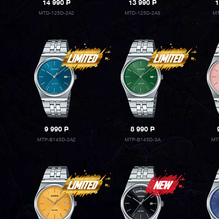
14 990
P
13 990
P
1
MTD-125D-2A2
MTD-125D-2A3
MT
9 990
P
8 990
P
MTP-B145D-2A2
MTP-B145D-3A
MT