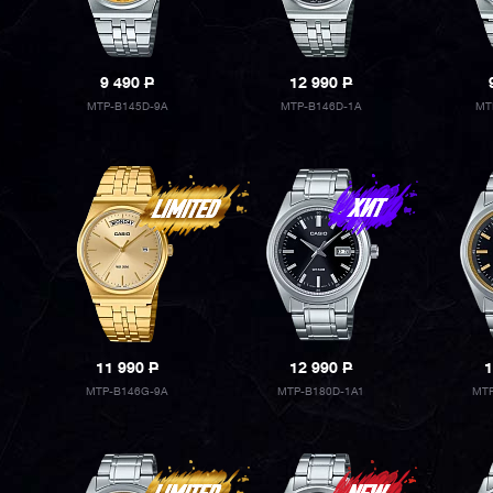
9 490
P
12 990
P
MTP-B145D-9A
MTP-B146D-1A
MT
11 990
P
12 990
P
1
MTP-B146G-9A
MTP-B180D-1A1
MTP