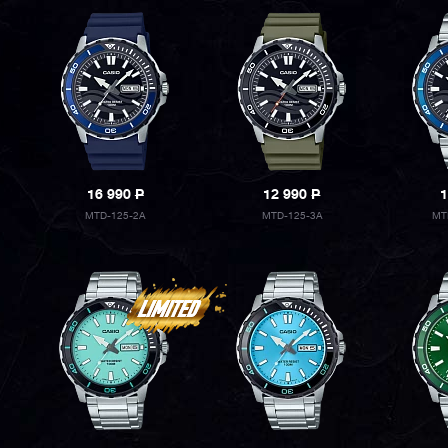
16 990
P
12 990
P
1
MTD-125-2A
MTD-125-3A
MT