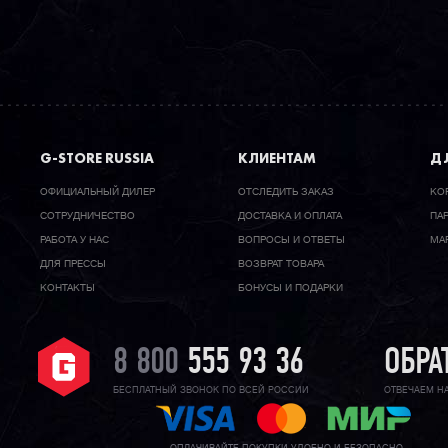
G-STORE RUSSIA
КЛИЕНТАМ
ДЛ
ОФИЦИАЛЬНЫЙ ДИЛЕР
ОТСЛЕДИТЬ ЗАКАЗ
КО
CОТРУДНИЧЕСТВО
ДОСТАВКА И ОПЛАТА
ПА
РАБОТА У НАС
ВОПРОСЫ И ОТВЕТЫ
МА
ДЛЯ ПРЕССЫ
ВОЗВРАТ ТОВАРА
КОНТАКТЫ
БОНУСЫ И ПОДАРКИ
8 800
555 93 36
ОБРА
БЕСПЛАТНЫЙ ЗВОНОК ПО ВСЕЙ РОССИИ
ОТВЕЧАЕМ Н