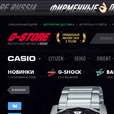
ОФИЦИАЛЬНЫЙ ДИЛЕР
БЕСПЛАТНАЯ ДОСТАВКА
ВОПРОСЫ И ОТВЕТЫ
ОФИЦИАЛЬНЫЙ
МАГАЗИН CASIO
В РОССИИ
MADE WITH HEART AND PRIDE IN
RUSSIA
CITIZEN
SEIKO
ORIENT
НОВИНКИ
G-SHOCK
ЖЕ
BA
1129 НОВИНОК CASIO
2110 МОДЕЛЕЙ
1025
В КАТАЛОГ