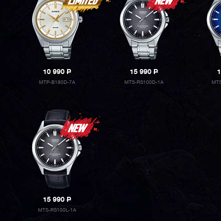
10 990
P
15 990
P
1
MTP-B180D-7A
MTS-RS100D-1A
MTS
15 990
P
MTS-RS100L-1A