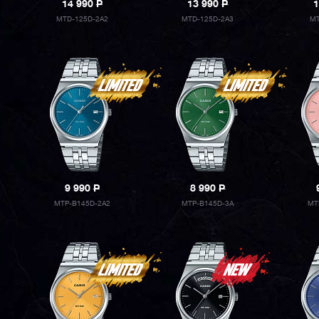
14 990
P
13 990
P
1
MTD-125D-2A2
MTD-125D-2A3
MT
9 990
P
8 990
P
MTP-B145D-2A2
MTP-B145D-3A
MT