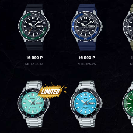
16 990
P
16 990
P
1
MTD-125-1A
MTD-125-2A
M