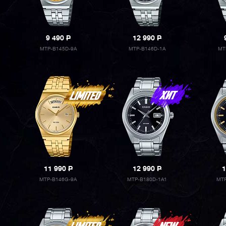
9 490
P
12 990
P
MTP-B145D-9A
MTP-B146D-1A
MT
11 990
P
12 990
P
1
MTP-B146G-9A
MTP-B180D-1A1
MTP