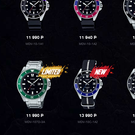
11 990
P
11 940
P
1
MDV-10-1A1
MDV-10-1A2
MD
11 990
P
13 990
P
1
MDV-107D-3A
MDV-10C-1A2
MD