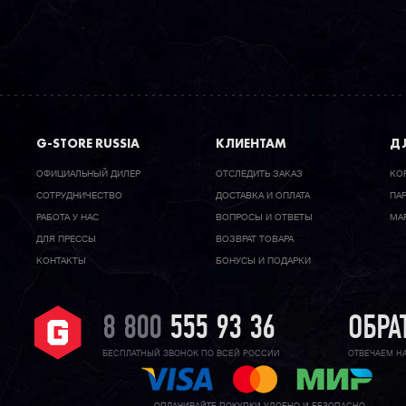
G-STORE RUSSIA
КЛИЕНТАМ
ДЛ
ОФИЦИАЛЬНЫЙ ДИЛЕР
ОТСЛЕДИТЬ ЗАКАЗ
КО
CОТРУДНИЧЕСТВО
ДОСТАВКА И ОПЛАТА
ПА
РАБОТА У НАС
ВОПРОСЫ И ОТВЕТЫ
МА
ДЛЯ ПРЕССЫ
ВОЗВРАТ ТОВАРА
КОНТАКТЫ
БОНУСЫ И ПОДАРКИ
8 800
555 93 36
ОБРА
БЕСПЛАТНЫЙ ЗВОНОК ПО ВСЕЙ РОССИИ
ОТВЕЧАЕМ Н