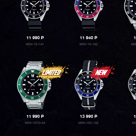
11 990
P
11 940
P
1
MDV-10-1A1
MDV-10-1A2
MD
11 990
P
13 990
P
1
MDV-107D-3A
MDV-10C-1A2
MD