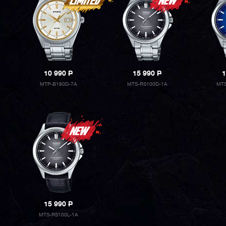
10 990
P
15 990
P
1
MTP-B180D-7A
MTS-RS100D-1A
MTS
15 990
P
MTS-RS100L-1A