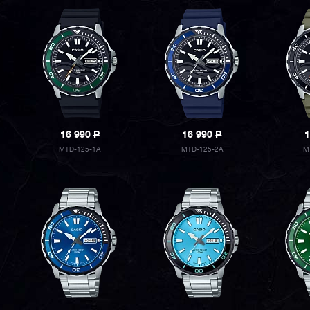
16 990
P
16 990
P
1
MTD-125-1A
MTD-125-2A
M