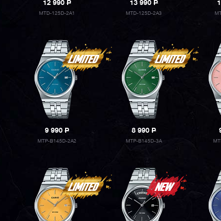
12 990
P
13 990
P
1
MTD-125D-2A1
MTD-125D-2A3
MT
9 990
P
8 990
P
MTP-B145D-2A2
MTP-B145D-3A
MT