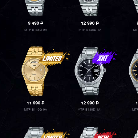
9 490
P
12 990
P
MTP-B145D-9A
MTP-B146D-1A
MT
11 990
P
12 990
P
1
MTP-B146G-9A
MTP-B180D-1A1
MTP