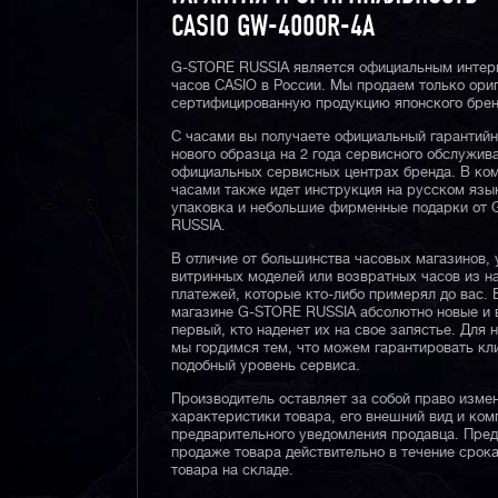
CASIO GW-4000R-4A
G-STORE RUSSIA является официальным интер
часов CASIO в России. Мы продаем только ори
сертифицированную продукцию японского брен
С часами вы получаете официальный гарантий
нового образца на 2 года сервисного обслужив
официальных сервисных центрах бренда. В ком
часами также идет инструкция на русском язы
упаковка и небольшие фирменные подарки от
RUSSIA.
В отличие от большинства часовых магазинов, 
витринных моделей или возвратных часов из 
платежей, которые кто-либо примерял до вас. 
магазине G-STORE RUSSIA абсолютно новые и 
первый, кто наденет их на свое запястье. Для 
мы гордимся тем, что можем гарантировать кл
подобный уровень сервиса.
Производитель оставляет за собой право изме
характеристики товара, его внешний вид и ком
предварительного уведомления продавца. Пре
продаже товара действительно в течение срока
товара на складе.