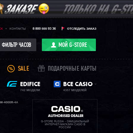
8 800 555 93 36
CK
КОНТАКТЫ
ОТСЛЕДИТЬ ЗАКАЗ
ФИЛЬТР ЧАСОВ
МОЙ G-STORE
SALE
ПОДАРОЧНЫЕ КАРТЫ
EDIFICE
ВСЕ CASIO
742 МОДЕЛИ
4357 МОДЕЛЕЙ
W-4000R-4A
G-STORE RUSSIA - ОФИЦИАЛЬНЫЙ
ИНТЕРНЕТ-МАГАЗИН CASIO В
РОССИИ