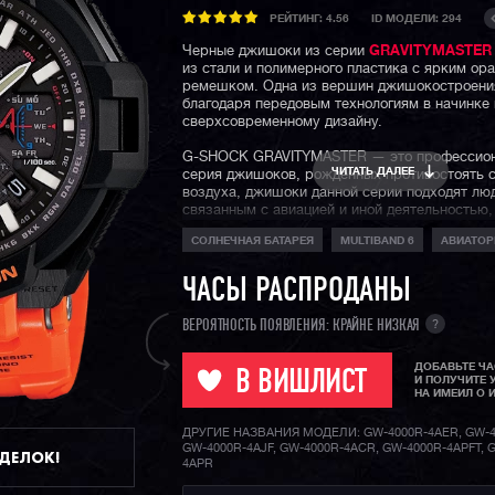
РЕЙТИНГ:
4.56
ID МОДЕЛИ: 294
Черные джишоки из серии
GRAVITYMASTER
из стали и полимерного пластика с ярким о
ремешком. Одна из вершин джишокостроения
благодаря передовым технологиям в начинке 
сверхсовременному дизайну.
G-SHOCK GRAVITYMASTER — это профессио
ЧИТАТЬ ДАЛЕЕ
серия джишоков, рожденных противостоять 
воздуха, джишоки данной серии подходят лю
связанным с авиацией и иной деятельностью,
необходимо быстро в движении получать всю
СОЛНЕЧНАЯ БАТАРЕЯ
MULTIBAND 6
АВИАТО
информацию с датчиков часов.
На борту защита от воздействия центробежно
ЧАСЫ РАСПРОДАНЫ
перегрузок и вибраций, солнечная батарея, 
времени по радиосигналу и еще более десятк
?
ВЕРОЯТНОСТЬ ПОЯВЛЕНИЯ: КРАЙНЕ НИЗКАЯ
На сегодняшний день, данная модель давно с
ДОБАВЬТЕ Ч
производства и не поставляется Casio. Мидл
В ВИШЛИСТ
И ПОЛУЧИТЕ 
GRAVITYMASTER представляют модели с бл
НА ИМЕИЛ О 
B100
, старички
GA-1100
и их родные братья
флагманами серии являются проверенные
GW
ДРУГИЕ НАЗВАНИЯ МОДЕЛИ: GW-4000R-4AER, GW-4
GPW серия
и свежие карбоновые модели
GW
GW-4000R-4AJF, GW-4000R-4ACR, GW-4000R-4APFT, 
ДДЕЛОК!
4APR