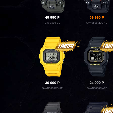
49 990
P
39 990
P
GW-9500-3E
GW-9500MEC-1E
39 990
P
24 990
P
GW-B5600CD-9E
GW-B5600CY-1E