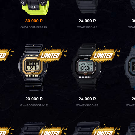
39 990
P
24 990
P
3
GW-9500MRY-1A9
GW-B5600-2E
GW-
29 990
P
24 990
P
2
GW-B5600SGM-1E
GW-BX5600-1E
GW-B