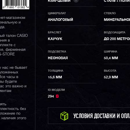
?
КВАРЦЕВЫЙ
СТАЛЬ + ПОЛ
ЦИФЕРБЛАТ
СТЕКЛО
нет-магазином
АНАЛОГОВЫЙ
МИНЕРАЛЬНО
гинальную и
да.
БРАСЛЕТ
ВОДОЗАЩИТА
ный талон CASIO
КАУЧУК
ДО 200 МЕТР
ания в
плекте с
ке, фирменная
ПОДСВЕТКА
ШИРИНА
 G-STORE
НЕОНОВАЯ
50,4 ММ
у нас не бывает
ТОЛЩИНА
ВЫСОТА
наложенных
Все часы в
15,6 ММ
52,9 ММ
вы будете
нас это важно и
ID МОДЕЛИ
иентам
294
нять
плектность без
дложение по
УСЛОВИЯ ДОСТАВКИ И ОП
 наличия этого