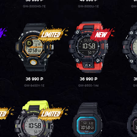
36 990
P
49 990
P
9
GW-5000HS-7E
GW-5000U-1E
GW-
36 990
P
36 990
P
3
GW-9400Y-1E
GW-9500-1A4
GW