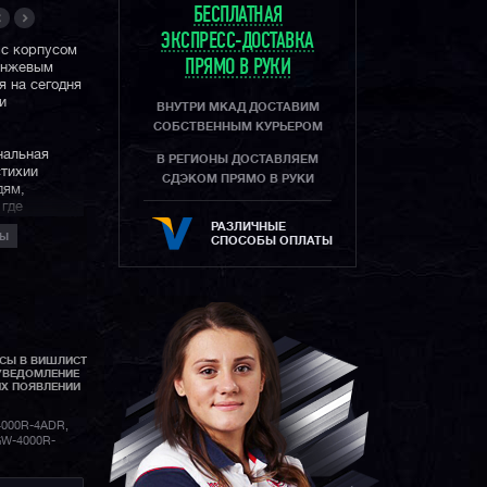
БЕСПЛАТНАЯ
ЭКСПРЕСС-ДОСТАВКА
с корпусом
ПРЯМО В РУКИ
ранжевым
 на сегодня
и
ВНУТРИ МКАД ДОСТАВИМ
СОБСТВЕННЫМ КУРЬЕРОМ
нальная
В РЕГИОНЫ ДОСТАВЛЯЕМ
стихии
СДЭКОМ ПРЯМО В РУКИ
дям,
 где
РАЗЛИЧНЫЕ
РЫ
СПОСОБЫ ОПЛАТЫ
й силы,
коррекция
а функций.
нята с
АСЫ В ВИШЛИСТ
-класс серии
УВЕДОМЛЕНИЕ
ютусом
GR-
ИХ ПОЯВЛЕНИИ
GA-1000
, а
-A1100
,
000R-4ADR,
R-B1000
.
GW-4000R-