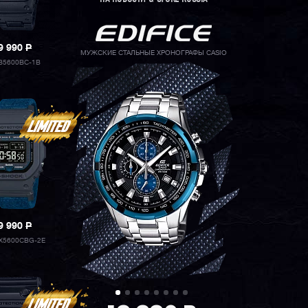
9 990
P
МУЖСКИЕ СТАЛЬНЫЕ ХРОНОГРАФЫ CASIO
B5600BC-1B
9 990
P
X5600CBG-2E