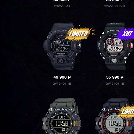
34 990
P
36 990
P
GXW-56-1A
GW-5000HS-1E
49 990
P
55 990
P
GW-9400-1B
GW-9400-1E