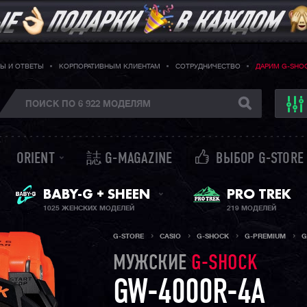
Ы И ОТВЕТЫ
КОРПОРАТИВНЫМ КЛИЕНТАМ
СОТРУДНИЧЕСТВО
ДАРИМ G-SHO
ORIENT
誌 G-MAGAZINE
ВЫБОР G-STORE
BABY-G + SHEEN
PRO TREK
ЖЕНСКИЕ ЧАСЫ
1025 ЖЕНСКИХ МОДЕЛЕЙ
219 МОДЕЛЕЙ
G-STORE
CASIO
G-SHOCK
G-PREMIUM
G
МУЖСКИЕ
G-SHOCK
GW-4000R-4A