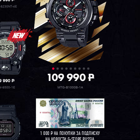
9 990
P
8230NT-4E
109 990
P
9 990
P
-9500-1E
MTG-B1000B-1A
1 000
Р
НА ПОКУПКИ ЗА ПОДПИСКУ
НА НОВОСТИ G-STORE RUSSIA