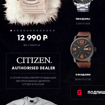
проданы
CC9015-54E
12 990
P
BA-110XCP-4A
AUTHORISED DEALER
ожидаем
G-STORE RUSSIA ЯВЛЯЕТСЯ ВЕДУЩИМ
BM8476-07EE
АВТОРИЗОВАНЫМ ДИЛЕРОМ
CITIZEN В РОССИИ
ПОДПИШИ