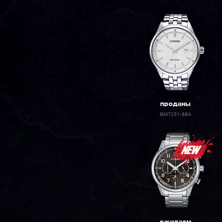
проданы
BM7251-88A