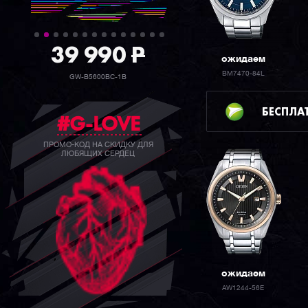
39 990
P
ожидаем
BM7470-84L
GW-B5600BC-1B
БЕСПЛА
#G-LOVE
ПРОМО-КОД НА СКИДКУ ДЛЯ
ЛЮБЯЩИХ СЕРДЕЦ
ожидаем
AW1244-56E