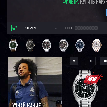
ФИЛЬТР:
КУПИТЬ НАРУЧ
CITIZEN
ЦВЕТ
ВСЕ РАЗДЕЛЫ
CITIZEN
ВСЕ CASIO
CASIO G-SHOCK
M
L
XL
В
CASIO BABY-G
CASIO PRO TREK
CASIO EDIFICE
SEIKO
ORIENT