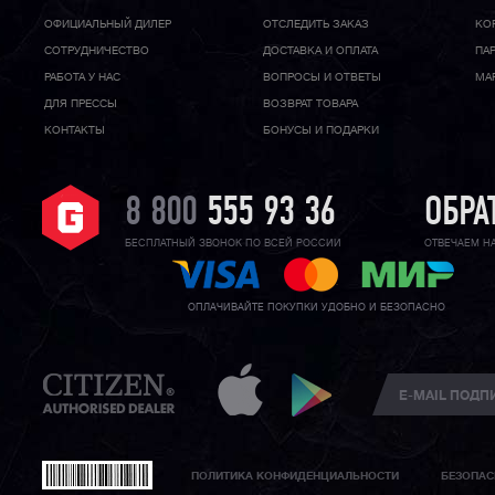
ОФИЦИАЛЬНЫЙ ДИЛЕР
ОТСЛЕДИТЬ ЗАКАЗ
КО
CОТРУДНИЧЕСТВО
ДОСТАВКА И ОПЛАТА
ПА
РАБОТА У НАС
ВОПРОСЫ И ОТВЕТЫ
МА
ДЛЯ ПРЕССЫ
ВОЗВРАТ ТОВАРА
КОНТАКТЫ
БОНУСЫ И ПОДАРКИ
8 800
555 93 36
ОБРА
БЕСПЛАТНЫЙ ЗВОНОК ПО ВСЕЙ РОССИИ
ОТВЕЧАЕМ Н
ОПЛАЧИВАЙТЕ ПОКУПКИ УДОБНО И БЕЗОПАСНО
ПОЛИТИКА КОНФИДЕНЦИАЛЬНОСТИ
БЕЗОПАС