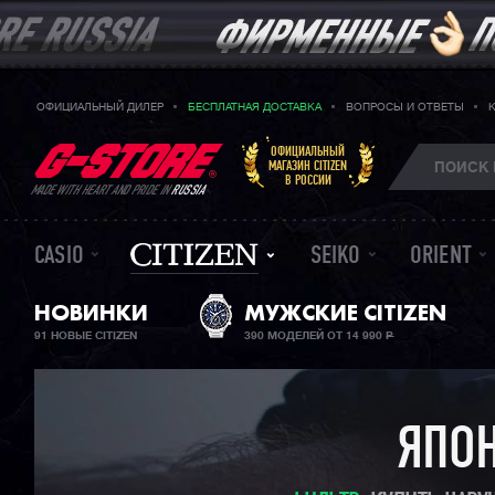
ОФИЦИАЛЬНЫЙ ДИЛЕР
БЕСПЛАТНАЯ ДОСТАВКА
ВОПРОСЫ И ОТВЕТЫ
ОФИЦИАЛЬНЫЙ
МАГАЗИН CITIZEN
В РОССИИ
MADE WITH HEART AND PRIDE IN
RUSSIA
CASIO
SEIKO
ORIENT
НОВИНКИ
МУЖСКИЕ CITIZEN
91 НОВЫЕ CITIZEN
390 МОДЕЛЕЙ ОТ 14 990
Р
ЯПОН