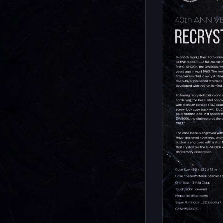
уникальны
циферблат
сорокалет
такого вы