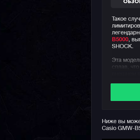
ОБЗО
Такое случ
лимитиров
легендарн
B5000
, вы
SHOCK.
Эта модел
сплав, что
внешнем в
характери
Речь идет 
последующ
структурн
увеличива
Ниже вы может
этого без
Casio GMW-B
сверхтвер
крышка ча