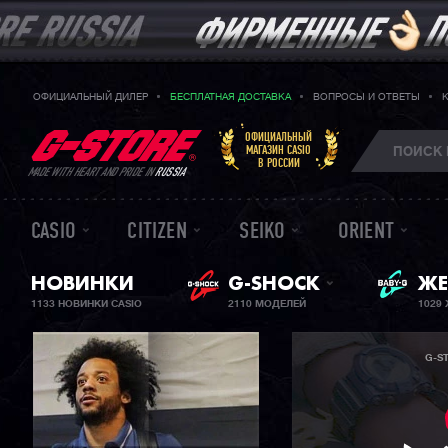
ОФИЦИАЛЬНЫЙ ДИЛЕР
БЕСПЛАТНАЯ ДОСТАВКА
ВОПРОСЫ И ОТВЕТЫ
ОФИЦИАЛЬНЫЙ
МАГАЗИН CASIO
В РОССИИ
MADE WITH HEART AND PRIDE IN
RUSSIA
CASIO
CITIZEN
SEIKO
ORIENT
НОВИНКИ
G-SHOCK
BA
ЖЕ
1133 НОВИНКИ CASIO
2110 МОДЕЛЕЙ
1029
G-S