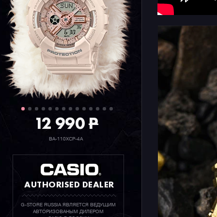
технология
солнечног
десятка ф
Как свойс
выпущена 
разлетитс
уникальны
циферблат
сорокалет
такого вы
12 990
P
BA-110XCP-4A
AUTHORISED DEALER
G-STORE RUSSIA ЯВЛЯЕТСЯ ВЕДУЩИМ
АВТОРИЗОВАНЫМ ДИЛЕРОМ