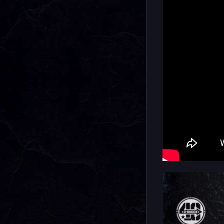
Внутри мо
материала
механизмо
Casio дос
несмотря 
вместо пр
Начинка ч
синхрониз
настройка 
синхрониз
континент
технология
солнечног
десятка ф
Как свойс
выпущена 
разлетитс