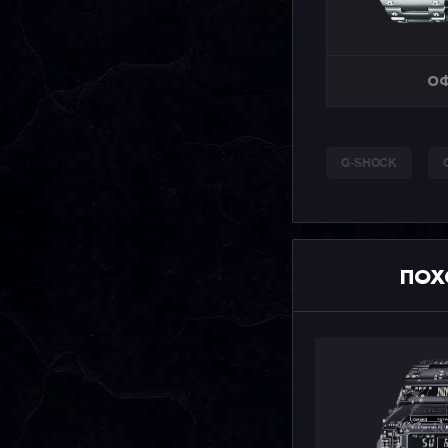
ОФ
G-SHOCK
ПОХ