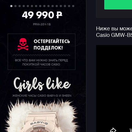
Речь идет 
последующ
49 990
P
структурн
увеличива
PRW-35Y-1B
Ниже вы может
этого без
Casio GMW-B
карбидом т
ОСТЕРЕГАЙТЕСЬ
DLC покры
ПОДДЕЛОК!
Внутри мо
ВСЕ ЧТО ВАМ НУЖНО ЗНАТЬ ПЕРЕД
материала
ПОКУПКОЙ ЧАСОВ CASIO
механизмо
Casio дос
несмотря 
вместо пр
ЖЕНСКИЕ ЧАСЫ CASIO BABY-G И SHEEN
Начинка ч
синхрониз
настройка 
синхрониз
континент