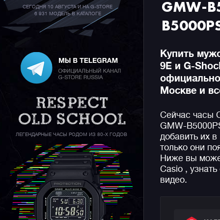
GMW-B5
СЕГОДНЯ 10 АВГУСТА И НА G-STORE
6 931 МОДЕЛЬ В КАТАЛОГЕ
B5000PS
Купить муж
9E и G-Sho
официальном
Москве и вс
Сейчас часы 
GMW-B5000PS-
ЛЕГЕНДАРНЫЕ ЧАСЫ РОДОМ ИЗ 80-Х ГОДОВ
добавить их в
только они по
Ниже вы може
Casio , узнат
видео.