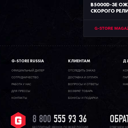
B5000D-3E О
СКОРОГО РЕЛ
G-STORE MAGA
G-STORE RUSSIA
КЛИЕНТАМ
ДЛ
ОФИЦИАЛЬНЫЙ ДИЛЕР
ОТСЛЕДИТЬ ЗАКАЗ
КО
CОТРУДНИЧЕСТВО
ДОСТАВКА И ОПЛАТА
ПА
РАБОТА У НАС
ВОПРОСЫ И ОТВЕТЫ
МА
ДЛЯ ПРЕССЫ
ВОЗВРАТ ТОВАРА
КОНТАКТЫ
БОНУСЫ И ПОДАРКИ
8 800
555 93 36
ОБРА
БЕСПЛАТНЫЙ ЗВОНОК ПО ВСЕЙ РОССИИ
ОТВЕЧАЕМ Н